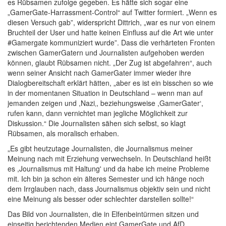
es Rübsamen zufolge gegeben. Es hätte sich sogar eine
„GamerGate-Harrassment-Control“ auf Twitter formiert. „Wenn es
diesen Versuch gab”, widerspricht Dittrich, „war es nur von einem
Bruchteil der User und hatte keinen Einfluss auf die Art wie unter
#Gamergate kommuniziert wurde”. Dass die verhärteten Fronten
zwischen GamerGatern und Journalisten aufgehoben werden
können, glaubt Rübsamen nicht. „Der Zug ist abgefahren“, auch
wenn seiner Ansicht nach GamerGater immer wieder ihre
Dialogbereitschaft erklärt hätten, „aber es ist ein bisschen so wie
in der momentanen Situation in Deutschland – wenn man auf
jemanden zeigen und ,Nazi‚, beziehungsweise ,GamerGater‘,
rufen kann, dann vernichtet man jegliche Möglichkeit zur
Diskussion.“ Die Journalisten sähen sich selbst, so klagt
Rübsamen, als moralisch erhaben.
„Es gibt heutzutage Journalisten, die Journalismus meiner
Meinung nach mit Erziehung verwechseln. In Deutschland heißt
es ,Journalismus mit Haltung' und da habe ich meine Probleme
mit. Ich bin ja schon ein älteres Semester und ich hänge noch
dem Irrglauben nach, dass Journalismus objektiv sein und nicht
eine Meinung als besser oder schlechter darstellen sollte!“
Das Bild von Journalisten, die in Elfenbeintürmen sitzen und
einseitig berichtenden Medien eint GamerGate und AfD