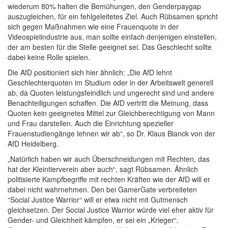
wiederum 80% halten die Bemühungen, den Genderpaygap
auszugleichen, für ein fehlgeleitetes Ziel. Auch Rübsamen spricht
sich gegen Maßnahmen wie eine Frauenquote in der
Videospielindustrie aus, man sollte einfach denjenigen einstellen,
der am besten für die Stelle geeignet sei. Das Geschlecht sollte
dabei keine Rolle spielen.
Die AfD positioniert sich hier ähnlich: „Die AfD lehnt
Geschlechterquoten im Studium oder in der Arbeitswelt generell
ab, da Quoten leistungsfeindlich und ungerecht sind und andere
Benachteiligungen schaffen. Die AfD vertritt die Meinung, dass
Quoten kein geeignetes Mittel zur Gleichberechtigung von Mann
und Frau darstellen. Auch die Einrichtung spezieller
Frauenstudiengänge lehnen wir ab“, so Dr. Klaus Blanck von der
AfD Heidelberg.
„Natürlich haben wir auch Überschneidungen mit Rechten, das
hat der Kleintierverein aber auch“, sagt Rübsamen. Ähnlich
politisierte Kampfbegriffe mit rechten Kräften wie der AfD will er
dabei nicht wahrnehmen. Den bei GamerGate verbreiteten
“Social Justice Warrior“ will er etwa nicht mit Gutmensch
gleichsetzen. Der Social Justice Warrior würde viel eher aktiv für
Gender- und Gleichheit kämpfen, er sei ein „Krieger“.