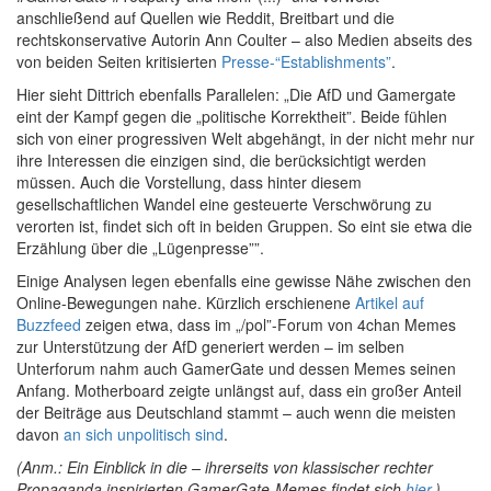
anschließend auf Quellen wie Reddit, Breitbart und die
rechtskonservative Autorin Ann Coulter – also Medien abseits des
von beiden Seiten kritisierten
Presse-“Establishments”
.
Hier sieht Dittrich ebenfalls Parallelen: „Die AfD und Gamergate
eint der Kampf gegen die „politische Korrektheit”. Beide fühlen
sich von einer progressiven Welt abgehängt, in der nicht mehr nur
ihre Interessen die einzigen sind, die berücksichtigt werden
müssen. Auch die Vorstellung, dass hinter diesem
gesellschaftlichen Wandel eine gesteuerte Verschwörung zu
verorten ist, findet sich oft in beiden Gruppen. So eint sie etwa die
Erzählung über die „Lügenpresse””.
Einige Analysen legen ebenfalls eine gewisse Nähe zwischen den
Online-Bewegungen nahe. Kürzlich erschienene
Artikel auf
Buzzfeed
zeigen etwa, dass im „/pol”-Forum von 4chan Memes
zur Unterstützung der AfD generiert werden – im selben
Unterforum nahm auch GamerGate und dessen Memes seinen
Anfang. Motherboard zeigte unlängst auf, dass ein großer Anteil
der Beiträge aus Deutschland stammt – auch wenn die meisten
davon
an sich unpolitisch sind
.
(Anm.: Ein Einblick in die – ihrerseits von klassischer rechter
Propaganda inspirierten GamerGate-Memes findet sich
hier
.)