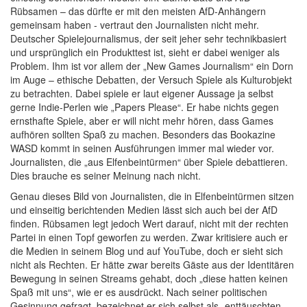
Rübsamen – das dürfte er mit den meisten AfD-Anhängern
gemeinsam haben - vertraut den Journalisten nicht mehr.
Deutscher Spielejournalismus, der seit jeher sehr technikbasiert
und ursprünglich ein Produkttest ist, sieht er dabei weniger als
Problem. Ihm ist vor allem der „New Games Journalism“ ein Dorn
im Auge – ethische Debatten, der Versuch Spiele als Kulturobjekt
zu betrachten. Dabei spiele er laut eigener Aussage ja selbst
gerne Indie-Perlen wie „Papers Please“. Er habe nichts gegen
ernsthafte Spiele, aber er will nicht mehr hören, dass Games
aufhören sollten Spaß zu machen. Besonders das Bookazine
WASD kommt in seinen Ausführungen immer mal wieder vor.
Journalisten, die „aus Elfenbeintürmen“ über Spiele debattieren.
Dies brauche es seiner Meinung nach nicht.
Genau dieses Bild von Journalisten, die in Elfenbeintürmen sitzen
und einseitig berichtenden Medien lässt sich auch bei der AfD
finden. Rübsamen legt jedoch Wert darauf, nicht mit der rechten
Partei in einen Topf geworfen zu werden. Zwar kritisiere auch er
die Medien in seinem Blog und auf YouTube, doch er sieht sich
nicht als Rechten. Er hätte zwar bereits Gäste aus der Identitären
Bewegung in seinen Streams gehabt, doch „diese hatten keinen
Spaß mit uns“, wie er es ausdrückt. Nach seiner politischen
Gesinnung gefragt, bezeichnet er sich selbst als „enttäuschten