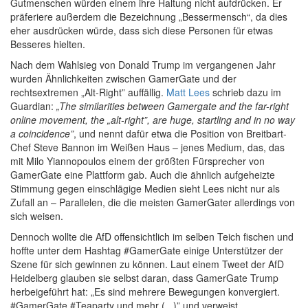
Gutmenschen würden einem ihre Haltung nicht aufdrücken. Er
präferiere außerdem die Bezeichnung „Bessermensch“, da dies
eher ausdrücken würde, dass sich diese Personen für etwas
Besseres hielten.
Nach dem Wahlsieg von Donald Trump im vergangenen Jahr
wurden Ähnlichkeiten zwischen GamerGate und der
rechtsextremen „Alt-Right” auffällig.
Matt Lees
schrieb dazu im
Guardian:
„The similarities between Gamergate and the far-right
online movement, the „alt-right”, are huge, startling and in no way
a coincidence”
, und nennt dafür etwa die Position von Breitbart-
Chef Steve Bannon im Weißen Haus – jenes Medium, das, das
mit Milo Yiannopoulos einem der größten Fürsprecher von
GamerGate eine Plattform gab. Auch die ähnlich aufgeheizte
Stimmung gegen einschlägige Medien sieht Lees nicht nur als
Zufall an – Parallelen, die die meisten GamerGater allerdings von
sich weisen.
Dennoch wollte die AfD offensichtlich im selben Teich fischen und
hoffte unter dem Hashtag #GamerGate einige Unterstützer der
Szene für sich gewinnen zu können. Laut einem Tweet der AfD
Heidelberg glauben sie selbst daran, dass GamerGate Trump
herbeigeführt hat: „Es sind mehrere Bewegungen konvergiert.
#GamerGate #Teaparty und mehr (...)” und verweist