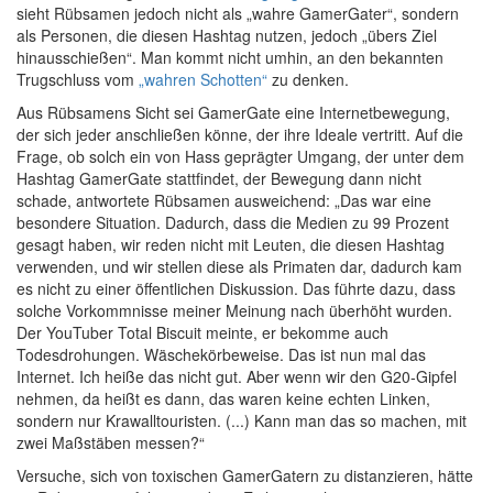
sieht Rübsamen jedoch nicht als „wahre GamerGater“, sondern
als Personen, die diesen Hashtag nutzen, jedoch „übers Ziel
hinausschießen“. Man kommt nicht umhin, an den bekannten
Trugschluss vom
„wahren Schotten“
zu denken.
Aus Rübsamens Sicht sei GamerGate eine Internetbewegung,
der sich jeder anschließen könne, der ihre Ideale vertritt. Auf die
Frage, ob solch ein von Hass geprägter Umgang, der unter dem
Hashtag GamerGate stattfindet, der Bewegung dann nicht
schade, antwortete Rübsamen ausweichend: „Das war eine
besondere Situation. Dadurch, dass die Medien zu 99 Prozent
gesagt haben, wir reden nicht mit Leuten, die diesen Hashtag
verwenden, und wir stellen diese als Primaten dar, dadurch kam
es nicht zu einer öffentlichen Diskussion. Das führte dazu, dass
solche Vorkommnisse meiner Meinung nach überhöht wurden.
Der YouTuber Total Biscuit meinte, er bekomme auch
Todesdrohungen. Wäschekörbeweise. Das ist nun mal das
Internet. Ich heiße das nicht gut. Aber wenn wir den G20-Gipfel
nehmen, da heißt es dann, das waren keine echten Linken,
sondern nur Krawalltouristen. (...) Kann man das so machen, mit
zwei Maßstäben messen?“
Versuche, sich von toxischen GamerGatern zu distanzieren, hätte