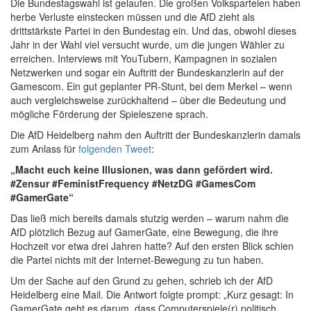
Die Bundestagswahl ist gelaufen. Die großen Volksparteien haben
herbe Verluste einstecken müssen und die AfD zieht als
drittstärkste Partei in den Bundestag ein. Und das, obwohl dieses
Jahr in der Wahl viel versucht wurde, um die jungen Wähler zu
erreichen. Interviews mit YouTubern, Kampagnen in sozialen
Netzwerken und sogar ein Auftritt der Bundeskanzlerin auf der
Gamescom. Ein gut geplanter PR-Stunt, bei dem Merkel – wenn
auch vergleichsweise zurückhaltend – über die Bedeutung und
mögliche Förderung der Spieleszene sprach.
Die AfD Heidelberg nahm den Auftritt der Bundeskanzlerin damals
zum Anlass für
folgenden Tweet
:
„Macht euch keine Illusionen, was dann gefördert wird.
#Zensur #FeministFrequency #NetzDG #GamesCom
#GamerGate“
Das ließ mich bereits damals stutzig werden – warum nahm die
AfD plötzlich Bezug auf GamerGate, eine Bewegung, die ihre
Hochzeit vor etwa drei Jahren hatte? Auf den ersten Blick schien
die Partei nichts mit der Internet-Bewegung zu tun haben.
Um der Sache auf den Grund zu gehen, schrieb ich der AfD
Heidelberg eine Mail. Die Antwort folgte prompt: „Kurz gesagt: In
GamerGate geht es darum, dass Computerspiele(r) politisch