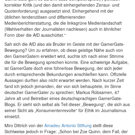
korrekter Kritik (und den damit einhergehenden Zensur- und
Quotenforderung) ausgesetzt sind. Einhergehend mit der
üblichen tendenziösen und diffamierenden
Medienberichterstattung, die die linksgrüne Medienlandschaft
(Wahlverhalten der Journalisten nachlesen) auch in ähnlicher
Form über die AfD ausschüttet.“
Sah sich die AfD also als Bruder im Geiste mit der GamerGate-
Bewegung? Um zu erfahren, ob diese geistige Nähe auch von
den GamerGatern erwidert wird, suchte ich nach einer Stimme
die für die Bewegung sprechen konnte. Eine schwierige Aufgabe,
ist GamerGate doch eine führerlose Bewegung, der sich jeder
durch entsprechende Bekundungen anschließen kann. Offizielle
Aussagen durften also nicht erwartet werden. Nach kurzer Zeit
fand ich jedoch jemanden, der von sich behauptete, im Sinne
deutscher GamerGater zu sprechen: Markus Rübsamen, 47
Jahre alt und Betreiber eines deutschsprachigen GamerGate-
Blogs. Er sieht sich selbst als Teil dieser „Bewegung“, die sich aus
seiner Sicht als „Konsumentenrevolte“ für Ethik im Journalismus
einsetzt.
Miro Dittrich von der
Amadeu Antonio Stiftung
stellt diese
Sichtweise jedoch in Frage: „Schon bei Zoe Quinn, dem Fall, der