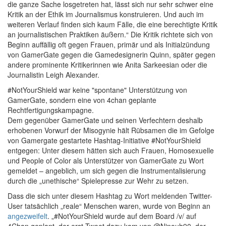
die ganze Sache losgetreten hat, lässt sich nur sehr schwer eine
Kritik an der Ethik im Journalismus konstruieren. Und auch im
weiteren Verlauf finden sich kaum Fälle, die eine berechtigte Kritik
an journalistischen Praktiken äußern.“ Die Kritik richtete sich von
Beginn auffällig oft gegen Frauen, primär und als Initialzündung
von GamerGate gegen die Gamedesignerin Quinn, später gegen
andere prominente Kritikerinnen wie Anita Sarkeesian oder die
Journalistin Leigh Alexander.
#NotYourShield war keine "spontane" Unterstützung von
GamerGate, sondern eine von 4chan geplante
Rechtfertigungskampagne.
Dem gegenüber GamerGate und seinen Verfechtern deshalb
erhobenen Vorwurf der Misogynie hält Rübsamen die im Gefolge
von Gamergate gestartete Hashtag-Initiative #NotYourShield
entgegen: Unter diesem hätten sich auch Frauen, Homosexuelle
und People of Color als Unterstützer von GamerGate zu Wort
gemeldet – angeblich, um sich gegen die Instrumentalisierung
durch die „unethische“ Spielepresse zur Wehr zu setzen.
Dass die sich unter diesem Hashtag zu Wort meldenden Twitter-
User tatsächlich „reale“ Menschen waren, wurde von Beginn an
angezweifelt
. „#NotYourShield wurde auf dem Board /v/ auf