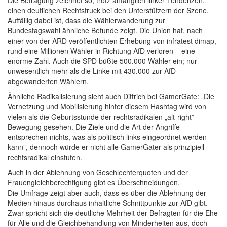
Die Befragung zeichnet so, trotz anfänglich linker Tendenzen,
einen deutlichen Rechtstruck bei den Unterstützern der Szene.
Auffällig dabei ist, dass die Wählerwanderung zur
Bundestagswahl ähnliche Befunde zeigt. Die Union hat, nach
einer von der ARD veröffentlichten Erhebung von infratest dimap,
rund eine Millionen Wähler in Richtung AfD verloren – eine
enorme Zahl. Auch die SPD büßte 500.000 Wähler ein; nur
unwesentlich mehr als die Linke mit 430.000 zur AfD
abgewanderten Wählern.
Ähnliche Radikalisierung sieht auch Dittrich bei GamerGate: „Die
Vernetzung und Mobilisierung hinter diesem Hashtag wird von
vielen als die Geburtsstunde der rechtsradikalen „alt-right”
Bewegung gesehen. Die Ziele und die Art der Angriffe
entsprechen nichts, was als politisch links eingeordnet werden
kann”, dennoch würde er nicht alle GamerGater als prinzipiell
rechtsradikal einstufen.
Auch in der Ablehnung von Geschlechterquoten und der
Frauengleichberechtigung gibt es Überschneidungen.
Die Umfrage zeigt aber auch, dass es über die Ablehnung der
Medien hinaus durchaus inhaltliche Schnittpunkte zur AfD gibt.
Zwar spricht sich die deutliche Mehrheit der Befragten für die Ehe
für Alle und die Gleichbehandlung von Minderheiten aus, doch