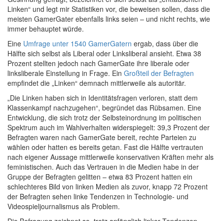
Linken“ und legt mir Statistiken vor, die beweisen sollen, dass die
meisten GamerGater ebenfalls links seien – und nicht rechts, wie
immer behauptet würde.
Eine
Umfrage unter 1540 GamerGatern
ergab, dass über die
Hälfte sich selbst als Liberal oder Linksliberal ansieht. Etwa 38
Prozent stellten jedoch nach GamerGate ihre liberale oder
linksliberale Einstellung in Frage. Ein
Großteil der Befragten
empfindet die „Linken“ demnach mittlerweile als autoritär.
„Die Linken haben sich in Identitätsfragen verloren, statt dem
Klassenkampf nachzugehen“, begründet das Rübsamen. Eine
Entwicklung, die sich trotz der Selbsteinordnung im politischen
Spektrum auch im Wahlverhalten widerspiegelt: 39,3 Prozent der
Befragten waren nach GamerGate bereit, rechte Parteien zu
wählen oder hatten es bereits getan. Fast die Hälfte vertrauten
nach eigener Aussage mittlerweile konservativen Kräften mehr als
feministischen. Auch das Vertrauen in die Medien habe in der
Gruppe der Befragten gelitten – etwa 83 Prozent hatten ein
schlechteres Bild von linken Medien als zuvor, knapp 72 Prozent
der Befragten sehen linke Tendenzen in Technologie- und
Videospieljournalismus als Problem.