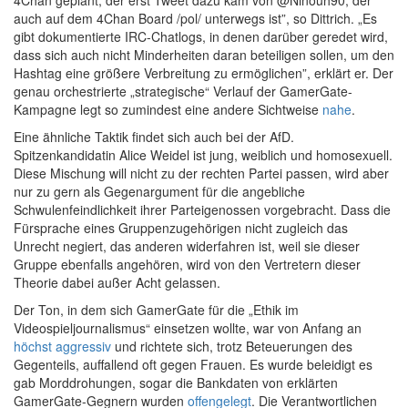
4Chan geplant, der erst Tweet dazu kam von @Ninouh90, der
auch auf dem 4Chan Board /pol/ unterwegs ist”, so Dittrich. „Es
gibt dokumentierte IRC-Chatlogs, in denen darüber geredet wird,
dass sich auch nicht Minderheiten daran beteiligen sollen, um den
Hashtag eine größere Verbreitung zu ermöglichen”, erklärt er. Der
genau orchestrierte „strategische“ Verlauf der GamerGate-
Kampagne legt so zumindest eine andere Sichtweise
nahe
.
Eine ähnliche Taktik findet sich auch bei der AfD.
Spitzenkandidatin Alice Weidel ist jung, weiblich und homosexuell.
Diese Mischung will nicht zu der rechten Partei passen, wird aber
nur zu gern als Gegenargument für die angebliche
Schwulenfeindlichkeit ihrer Parteigenossen vorgebracht. Dass die
Fürsprache eines Gruppenzugehörigen nicht zugleich das
Unrecht negiert, das anderen widerfahren ist, weil sie dieser
Gruppe ebenfalls angehören, wird von den Vertretern dieser
Theorie dabei außer Acht gelassen.
Der Ton, in dem sich GamerGate für die „Ethik im
Videospieljournalismus“ einsetzen wollte, war von Anfang an
höchst aggressiv
und richtete sich, trotz Beteuerungen des
Gegenteils, auffallend oft gegen Frauen. Es wurde beleidigt es
gab Morddrohungen, sogar die Bankdaten von erklärten
GamerGate-Gegnern wurden
offengelegt
. Die Verantwortlichen