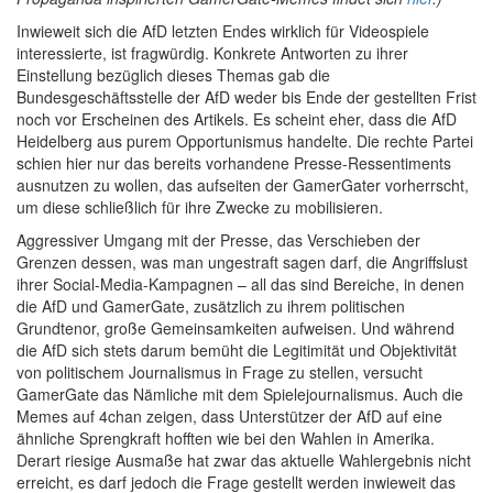
Inwieweit sich die AfD letzten Endes wirklich für Videospiele
interessierte, ist fragwürdig. Konkrete Antworten zu ihrer
Einstellung bezüglich dieses Themas gab die
Bundesgeschäftsstelle der AfD weder bis Ende der gestellten Frist
noch vor Erscheinen des Artikels. Es scheint eher, dass die AfD
Heidelberg aus purem Opportunismus handelte. Die rechte Partei
schien hier nur das bereits vorhandene Presse-Ressentiments
ausnutzen zu wollen, das aufseiten der GamerGater vorherrscht,
um diese schließlich für ihre Zwecke zu mobilisieren.
Aggressiver Umgang mit der Presse, das Verschieben der
Grenzen dessen, was man ungestraft sagen darf, die Angriffslust
ihrer Social-Media-Kampagnen – all das sind Bereiche, in denen
die AfD und GamerGate, zusätzlich zu ihrem politischen
Grundtenor, große Gemeinsamkeiten aufweisen. Und während
die AfD sich stets darum bemüht die Legitimität und Objektivität
von politischem Journalismus in Frage zu stellen, versucht
GamerGate das Nämliche mit dem Spielejournalismus. Auch die
Memes auf 4chan zeigen, dass Unterstützer der AfD auf eine
ähnliche Sprengkraft hofften wie bei den Wahlen in Amerika.
Derart riesige Ausmaße hat zwar das aktuelle Wahlergebnis nicht
erreicht, es darf jedoch die Frage gestellt werden inwieweit das