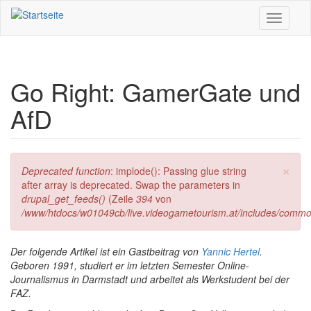
Direkt zum Inhalt
Toggle
navigati
Go Right: GamerGate und
AfD
×
Fehlermeldung
Deprecated function
: implode(): Passing glue string
after array is deprecated. Swap the parameters in
drupal_get_feeds()
(Zeile
394
von
/www/htdocs/w01049cb/live.videogametourism.at/includes/commo
Der folgende Artikel ist ein Gastbeitrag von
Yannic Hertel
.
Geboren 1991, studiert er im letzten Semester Online-
Journalismus in Darmstadt und arbeitet als Werkstudent bei der
FAZ.