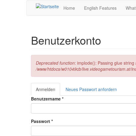
Direkt zum Inhalt
Home
English Features
What
Benutzerkonto
Fehlermeldung
Deprecated function
: implode(): Passing glue strin
/www/htdocs/w01049cb/live.videogametourism.at/i
Anmelden
(aktiver
Neues Passwort anfordern
Haupt-Reiter
Reiter)
Benutzername
*
Passwort
*