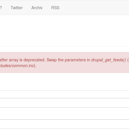
?
Twitter
Archiv
RSS
g after array is deprecated. Swap the parameters in
drupal_get_feeds()
(
ncludes/common.inc
).