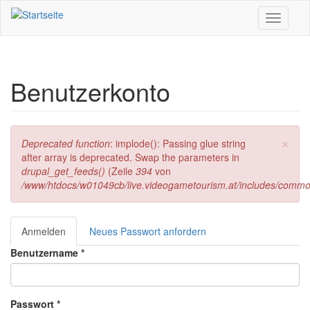
Direkt zum Inhalt
Toggle
navigati
Benutzerkonto
×
Fehlermeldung
Deprecated function
: implode(): Passing glue string
after array is deprecated. Swap the parameters in
drupal_get_feeds()
(Zeile
394
von
/www/htdocs/w01049cb/live.videogametourism.at/includes/commo
Anmelden
(aktiver
Neues Passwort anfordern
Haupt-Reiter
Reiter)
Benutzername
*
Passwort
*