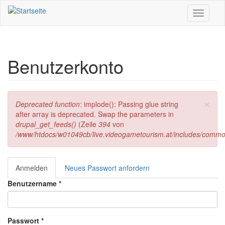
Direkt zum Inhalt
Toggle
navigati
Benutzerkonto
×
Fehlermeldung
Deprecated function
: implode(): Passing glue string
after array is deprecated. Swap the parameters in
drupal_get_feeds()
(Zeile
394
von
/www/htdocs/w01049cb/live.videogametourism.at/includes/commo
Anmelden
(aktiver
Neues Passwort anfordern
Haupt-Reiter
Reiter)
Benutzername
*
Passwort
*