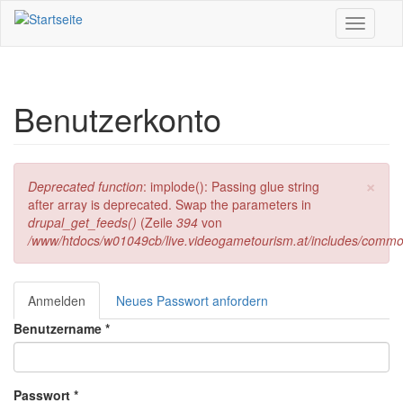
Direkt zum Inhalt
Toggle
navigati
Benutzerkonto
×
Fehlermeldung
Deprecated function
: implode(): Passing glue string
after array is deprecated. Swap the parameters in
drupal_get_feeds()
(Zeile
394
von
/www/htdocs/w01049cb/live.videogametourism.at/includes/commo
Anmelden
(aktiver
Neues Passwort anfordern
Haupt-Reiter
Reiter)
Benutzername
*
Passwort
*