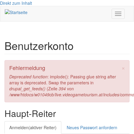
Direkt zum Inhalt
Toggle
navigati
Benutzerkonto
×
Fehlermeldung
Deprecated function
: implode(): Passing glue string after
array is deprecated. Swap the parameters in
drupal_get_feeds()
(Zeile
394
von
/www/htdocs/w01049cb/live.videogametourism.at/includes/commo
Haupt-Reiter
Anmelden
(aktiver Reiter)
Neues Passwort anfordern