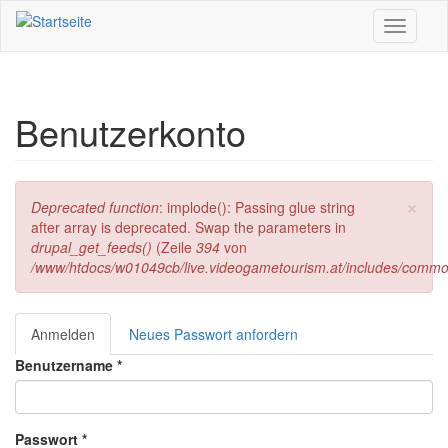
Direkt zum Inhalt
Toggle
navigati
Benutzerkonto
×
Fehlermeldung
Deprecated function
: implode(): Passing glue string
after array is deprecated. Swap the parameters in
drupal_get_feeds()
(Zeile
394
von
/www/htdocs/w01049cb/live.videogametourism.at/includes/commo
Anmelden
(aktiver
Neues Passwort anfordern
Haupt-Reiter
Reiter)
Benutzername
*
Passwort
*