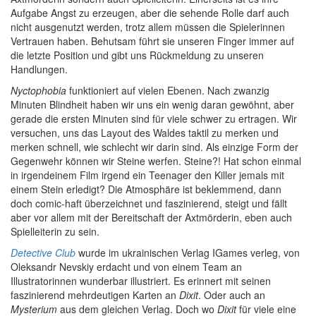
Aufgabe Angst zu erzeugen, aber die sehende Rolle darf auch
nicht ausgenutzt werden, trotz allem müssen die Spielerinnen
Vertrauen haben. Behutsam führt sie unseren Finger immer auf
die letzte Position und gibt uns Rückmeldung zu unseren
Handlungen.
Nyctophobia
funktioniert auf vielen Ebenen. Nach zwanzig
Minuten Blindheit haben wir uns ein wenig daran gewöhnt, aber
gerade die ersten Minuten sind für viele schwer zu ertragen. Wir
versuchen, uns das Layout des Waldes taktil zu merken und
merken schnell, wie schlecht wir darin sind. Als einzige Form der
Gegenwehr können wir Steine werfen. Steine?! Hat schon einmal
in irgendeinem Film irgend ein Teenager den Killer jemals mit
einem Stein erledigt? Die Atmosphäre ist beklemmend, dann
doch comic-haft überzeichnet und faszinierend, steigt und fällt
aber vor allem mit der Bereitschaft der Axtmörderin, eben auch
Spielleiterin zu sein.
Detective Club
wurde im ukrainischen Verlag IGames verleg, von
Oleksandr Nevskiy erdacht und von einem Team an
Illustratorinnen wunderbar illustriert. Es erinnert mit seinen
faszinierend mehrdeutigen Karten an
Dixit
. Oder auch an
Mysterium
aus dem gleichen Verlag. Doch wo
Dixit
für viele eine