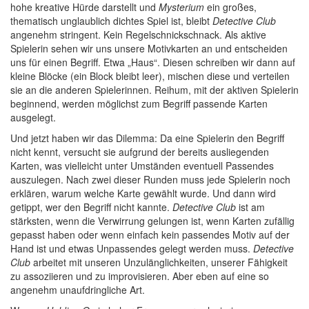
hohe kreative Hürde darstellt und
Mysterium
ein großes,
thematisch unglaublich dichtes Spiel ist, bleibt
Detective Club
angenehm stringent. Kein Regelschnickschnack. Als aktive
Spielerin sehen wir uns unsere Motivkarten an und entscheiden
uns für einen Begriff. Etwa „Haus“. Diesen schreiben wir dann auf
kleine Blöcke (ein Block bleibt leer), mischen diese und verteilen
sie an die anderen Spielerinnen. Reihum, mit der aktiven Spielerin
beginnend, werden möglichst zum Begriff passende Karten
ausgelegt.
Und jetzt haben wir das Dilemma: Da eine Spielerin den Begriff
nicht kennt, versucht sie aufgrund der bereits ausliegenden
Karten, was vielleicht unter Umständen eventuell Passendes
auszulegen. Nach zwei dieser Runden muss jede Spielerin noch
erklären, warum welche Karte gewählt wurde. Und dann wird
getippt, wer den Begriff nicht kannte.
Detective Club
ist am
stärksten, wenn die Verwirrung gelungen ist, wenn Karten zufällig
gepasst haben oder wenn einfach kein passendes Motiv auf der
Hand ist und etwas Unpassendes gelegt werden muss.
Detective
Club
arbeitet mit unseren Unzulänglichkeiten, unserer Fähigkeit
zu assoziieren und zu improvisieren. Aber eben auf eine so
angenehm unaufdringliche Art.