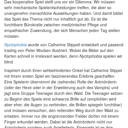
Das kooperative Spiel stellt uns vor ein Dilemma: Wir müssen
sehr mechanische Spielentscheidungen treffen, die aber so
unangenehm menschliche Auswirkungen haben. Und damit bildet
das Spiel das Thema nicht nur inhaltlich gut ab. Es ist die
furchtbare Bürokratie zwischen medizinischer Pflege und
empathischer Zuwendung, der sich Menschen jeden Tag stellen
müssen.
Nyctophobia
wurde von Catherine Stippell entwickelt und passend
trashig von Peter Wocken illustriert. Wobei die Bilder auf den
Karten schnell in irrelevant werden, denn
Nyctophobia
spielen wir
blind.
Inspiriert durch ihren sehbehinderten Onkel hat Catherine Stippel
mit ihrem ersten Spiel ein faszinierendes Erlebnis geschaffen.
Eine Spielerin übernimmt die (sehende) Rolle der Axtmörderin
(oder der Hexe oder in der Erweiterung auch des Vampirs) und
jagt eine Gruppe Teenager durch den Wald. Die Teenager setzen
zu Beginn des Spiels eine schwarze Brille auf (empfohlen wird
aber eher, die Augen zu verbinden, die Brillen spiegeln furchtbar)
und müssen versuchen, den rettenden Weg durch den Wald zu
ertasten. Immer nur die angrenzenden Felder dürfen mit einem
Finger erkundet werden. Dabei ist die Axtmörderin nicht nur
Axtmörderin sondern auch Spielleiterin. Einerseits ist es ihre