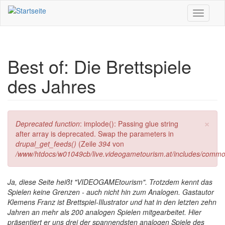
Direkt zum Inhalt
Toggle
navigati
Best of: Die Brettspiele
des Jahres
×
Fehlermeldung
Deprecated function
: implode(): Passing glue string
after array is deprecated. Swap the parameters in
drupal_get_feeds()
(Zeile
394
von
/www/htdocs/w01049cb/live.videogametourism.at/includes/commo
Ja, diese Seite heißt "VIDEOGAMEtourism". Trotzdem kennt das
Spielen keine Grenzen - auch nicht hin zum Analogen. Gastautor
Klemens Franz ist Brettspiel-Illustrator und hat in den letzten zehn
Jahren an mehr als 200 analogen Spielen mitgearbeitet. Hier
präsentiert er uns drei der spannendsten analogen Spiele des