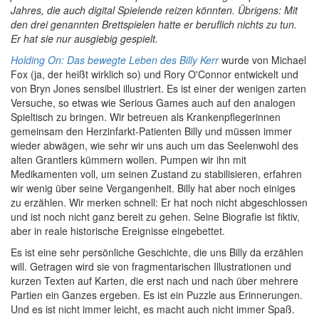
Jahres, die auch digital Spielende reizen könnten. Übrigens: Mit
den drei genannten Brettspielen hatte er beruflich nichts zu tun.
Er hat sie nur ausgiebig gespielt.
Holding On: Das bewegte Leben des Billy Kerr
wurde von Michael
Fox (ja, der heißt wirklich so) und Rory O'Connor entwickelt und
von Bryn Jones sensibel illustriert. Es ist einer der wenigen zarten
Versuche, so etwas wie Serious Games auch auf den analogen
Spieltisch zu bringen. Wir betreuen als Krankenpflegerinnen
gemeinsam den Herzinfarkt-Patienten Billy und müssen immer
wieder abwägen, wie sehr wir uns auch um das Seelenwohl des
alten Grantlers kümmern wollen. Pumpen wir ihn mit
Medikamenten voll, um seinen Zustand zu stabilisieren, erfahren
wir wenig über seine Vergangenheit. Billy hat aber noch einiges
zu erzählen. Wir merken schnell: Er hat noch nicht abgeschlossen
und ist noch nicht ganz bereit zu gehen. Seine Biografie ist fiktiv,
aber in reale historische Ereignisse eingebettet.
Es ist eine sehr persönliche Geschichte, die uns Billy da erzählen
will. Getragen wird sie von fragmentarischen Illustrationen und
kurzen Texten auf Karten, die erst nach und nach über mehrere
Partien ein Ganzes ergeben. Es ist ein Puzzle aus Erinnerungen.
Und es ist nicht immer leicht, es macht auch nicht immer Spaß.