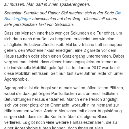
zu müssen. Man darf in ihnen spazierengehen.
Sebastian Standke und Rainer Sigl machen sich in der Serie
Die
Spaziergänger
abwechselnd auf den Weg - diesmal mit einem
sehr persönlichen Text von Sebastian.
Dass ein Mensch innerhalb weniger Sekunden die Tür öffnet, um
sich dann nach draußen zu begeben, erscheint uns wie eine
alltägliche Selbstverständlichkeit. Mal kurz frische Luft schnappen
gehen, den Wocheneinkauf erledigen, eine Zigarette vor dem
Haus rauchen oder eben einen Spaziergang unternehmen. Dabei
vergisst man leicht, dass dieser Handlungsspielraum immer an
die individuelle Mobilität geknüpft ist. Im Januar 2017 wurde mir
diese Mobilität entrissen. Seit nun fast zwei Jahren leide ich unter
Agoraphobie.
Agoraphobie ist die Angst vor oftmals weiten, öffentlichen Plätzen,
wobei die dazugehörigen Panikattacken aus unterschiedlichen
Befürchtungen heraus entstehen. Manch eine Person ängstigt
sich vor einer plötzlichen Ohnmacht, woraufhin ihr niemand zur
Hilfe kommen würde. Andere Menschen mit dieser Angststörung
sorgen sich, dass sie die Kontrolle über die eigene Blase
verlieren. Es gibt noch viele weitere Fantasieszenarien, die zu
einer Agoraphobie führen können, doch ihnen ist allen