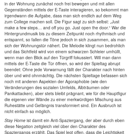
in der Wohnung zunächst noch frei bewegen und mit allen
Gegenständen mittels der E-Taste interagieren, so bekommt man
irgendwann die Aufgabe, dass man sich endlich auf dem Weg
zum College machen soll. Die Figur sagt zu sich selbst: „Just
make a few steps… and off you go. Just open the door.“ War die
Hintergrundmusik bis zu diesem Zeitpunkt noch rhythmisch und
entspannt, so fallen die Töne jedoch in sich zusammen, als man
sich der Wohnungstür nähert. Die Melodie klingt nun bedrohlich
und das Sichtfeld wird von einem schwarzen Schleier umhüllt,
wenn man den Blick auf den Türgriff fokussiert. Will man dann
mittels der E-Taste die Tür öffnen, so wird der Spieltag abrupt
beendet: Ohne jede Vorwarnung fällt der Charakter nach hinten
über und wird ohnmächtig. Die nächsten Spieltage befassen sich
noch mit anderen Aspekten der Agoraphobie (wie den
Veränderungen des sozialen Umfelds, Albträumen oder
Panikattacken), aber stets bleibt prägnant, wie für die Hauptfigur
die eigenen vier Wände zu einer merkwürdigen Mischung aus
Ruhestätte und Gefängnis transformiert sind. Ein Ausbruch ist
nicht einfach so möglich.
Stay Home
ist damit ein Anti-Spaziergang, der aber durch eben
diese Negation zeitgleich viel über den Charakter des
Spaziergangs erzählt. Das Spiel legt offen, dass die Leichtigkeit