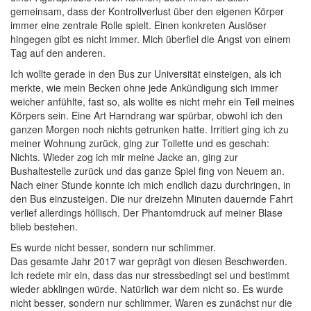
gemeinsam, dass der Kontrollverlust über den eigenen Körper
immer eine zentrale Rolle spielt. Einen konkreten Auslöser
hingegen gibt es nicht immer. Mich überfiel die Angst von einem
Tag auf den anderen.
Ich wollte gerade in den Bus zur Universität einsteigen, als ich
merkte, wie mein Becken ohne jede Ankündigung sich immer
weicher anfühlte, fast so, als wollte es nicht mehr ein Teil meines
Körpers sein. Eine Art Harndrang war spürbar, obwohl ich den
ganzen Morgen noch nichts getrunken hatte. Irritiert ging ich zu
meiner Wohnung zurück, ging zur Toilette und es geschah:
Nichts. Wieder zog ich mir meine Jacke an, ging zur
Bushaltestelle zurück und das ganze Spiel fing von Neuem an.
Nach einer Stunde konnte ich mich endlich dazu durchringen, in
den Bus einzusteigen. Die nur dreizehn Minuten dauernde Fahrt
verlief allerdings höllisch. Der Phantomdruck auf meiner Blase
blieb bestehen.
Es wurde nicht besser, sondern nur schlimmer.
Das gesamte Jahr 2017 war geprägt von diesen Beschwerden.
Ich redete mir ein, dass das nur stressbedingt sei und bestimmt
wieder abklingen würde. Natürlich war dem nicht so. Es wurde
nicht besser, sondern nur schlimmer. Waren es zunächst nur die