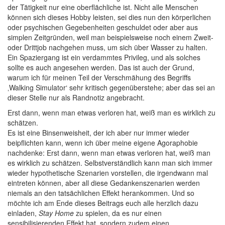
der Tätigkeit nur eine oberflächliche ist. Nicht alle Menschen
können sich dieses Hobby leisten, sei dies nun den körperlichen
oder psychischen Gegebenheiten geschuldet oder aber aus
simplen Zeitgründen, weil man beispielsweise noch einem Zweit-
oder Drittjob nachgehen muss, um sich über Wasser zu halten.
Ein Spaziergang ist ein verdammtes Privileg, und als solches
sollte es auch angesehen werden. Das ist auch der Grund,
warum ich für meinen Teil der Verschmähung des Begriffs
‚Walking Simulator‘ sehr kritisch gegenüberstehe; aber das sei an
dieser Stelle nur als Randnotiz angebracht.
Erst dann, wenn man etwas verloren hat, weiß man es wirklich zu
schätzen.
Es ist eine Binsenweisheit, der ich aber nur immer wieder
beipflichten kann, wenn ich über meine eigene Agoraphobie
nachdenke: Erst dann, wenn man etwas verloren hat, weiß man
es wirklich zu schätzen. Selbstverständlich kann man sich immer
wieder hypothetische Szenarien vorstellen, die irgendwann mal
eintreten können, aber all diese Gedankenszenarien werden
niemals an den tatsächlichen Effekt herankommen. Und so
möchte ich am Ende dieses Beitrags euch alle herzlich dazu
einladen,
Stay Home
zu spielen, da es nur einen
sensibilisierenden Effekt hat, sondern zudem einen