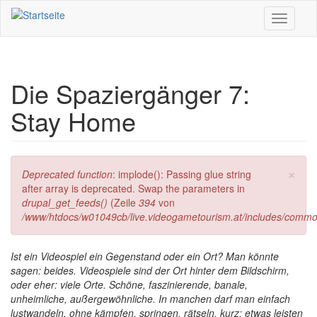
Direkt zum Inhalt
Toggle
navigati
Die Spaziergänger 7:
Stay Home
×
Fehlermeldung
Deprecated function
: implode(): Passing glue string
after array is deprecated. Swap the parameters in
drupal_get_feeds()
(Zeile
394
von
/www/htdocs/w01049cb/live.videogametourism.at/includes/commo
Ist ein Videospiel ein Gegenstand oder ein Ort? Man könnte
sagen: beides. Videospiele sind der Ort hinter dem Bildschirm,
oder eher: viele Orte. Schöne, faszinierende, banale,
unheimliche, außergewöhnliche. In manchen darf man einfach
lustwandeln, ohne kämpfen, springen, rätseln, kurz: etwas leisten