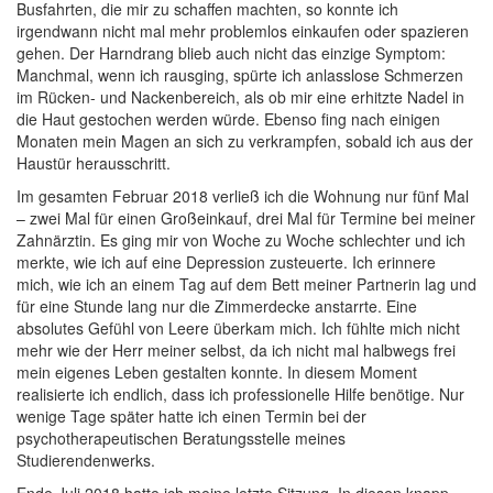
Busfahrten, die mir zu schaffen machten, so konnte ich
irgendwann nicht mal mehr problemlos einkaufen oder spazieren
gehen. Der Harndrang blieb auch nicht das einzige Symptom:
Manchmal, wenn ich rausging, spürte ich anlasslose Schmerzen
im Rücken- und Nackenbereich, als ob mir eine erhitzte Nadel in
die Haut gestochen werden würde. Ebenso fing nach einigen
Monaten mein Magen an sich zu verkrampfen, sobald ich aus der
Haustür herausschritt.
Im gesamten Februar 2018 verließ ich die Wohnung nur fünf Mal
– zwei Mal für einen Großeinkauf, drei Mal für Termine bei meiner
Zahnärztin. Es ging mir von Woche zu Woche schlechter und ich
merkte, wie ich auf eine Depression zusteuerte. Ich erinnere
mich, wie ich an einem Tag auf dem Bett meiner Partnerin lag und
für eine Stunde lang nur die Zimmerdecke anstarrte. Eine
absolutes Gefühl von Leere überkam mich. Ich fühlte mich nicht
mehr wie der Herr meiner selbst, da ich nicht mal halbwegs frei
mein eigenes Leben gestalten konnte. In diesem Moment
realisierte ich endlich, dass ich professionelle Hilfe benötige. Nur
wenige Tage später hatte ich einen Termin bei der
psychotherapeutischen Beratungsstelle meines
Studierendenwerks.