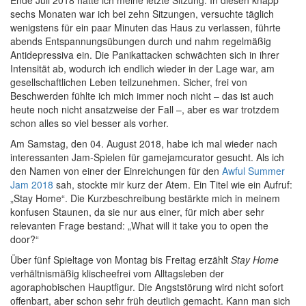
Ende Juli 2018 hatte ich meine letzte Sitzung. In diesen knapp
sechs Monaten war ich bei zehn Sitzungen, versuchte täglich
wenigstens für ein paar Minuten das Haus zu verlassen, führte
abends Entspannungsübungen durch und nahm regelmäßig
Antidepressiva ein. Die Panikattacken schwächten sich in ihrer
Intensität ab, wodurch ich endlich wieder in der Lage war, am
gesellschaftlichen Leben teilzunehmen. Sicher, frei von
Beschwerden fühlte ich mich immer noch nicht – das ist auch
heute noch nicht ansatzweise der Fall –, aber es war trotzdem
schon alles so viel besser als vorher.
Am Samstag, den 04. August 2018, habe ich mal wieder nach
interessanten Jam-Spielen für gamejamcurator gesucht. Als ich
den Namen von einer der Einreichungen für den
Awful Summer
Jam 2018
sah, stockte mir kurz der Atem. Ein Titel wie ein Aufruf:
„Stay Home“. Die Kurzbeschreibung bestärkte mich in meinem
konfusen Staunen, da sie nur aus einer, für mich aber sehr
relevanten Frage bestand: „What will it take you to open the
door?“
Über fünf Spieltage von Montag bis Freitag erzählt
Stay Home
verhältnismäßig klischeefrei vom Alltagsleben der
agoraphobischen Hauptfigur. Die Angststörung wird nicht sofort
offenbart, aber schon sehr früh deutlich gemacht. Kann man sich