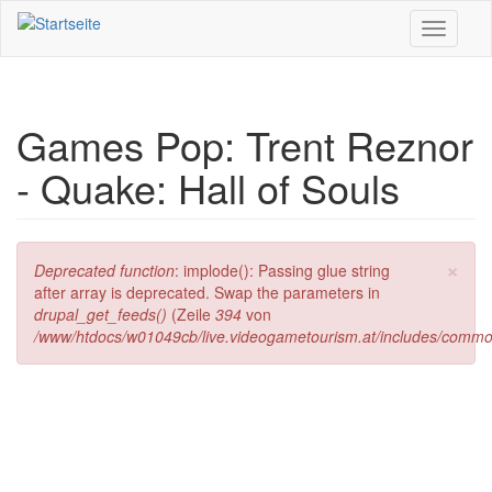
Direkt zum Inhalt
Toggle
navigati
Games Pop: Trent Reznor
- Quake: Hall of Souls
×
Fehlermeldung
Deprecated function
: implode(): Passing glue string
after array is deprecated. Swap the parameters in
drupal_get_feeds()
(Zeile
394
von
/www/htdocs/w01049cb/live.videogametourism.at/includes/commo