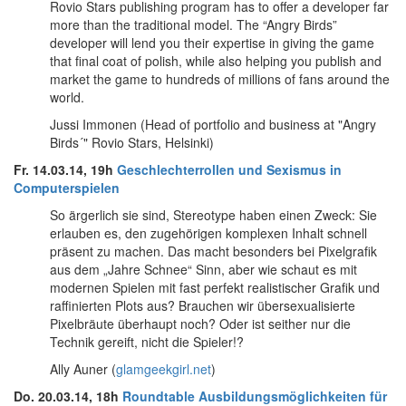
Rovio Stars publishing program has to offer a developer far
more than the traditional model. The “Angry Birds”
developer will lend you their expertise in giving the game
that final coat of polish, while also helping you publish and
market the game to hundreds of millions of fans around the
world.
Jussi Immonen (Head of portfolio and business at "Angry
Birds´" Rovio Stars, Helsinki)
Fr. 14.03.14, 19h
Geschlechterrollen und Sexismus in
Computerspielen
So ärgerlich sie sind, Stereotype haben einen Zweck: Sie
erlauben es, den zugehörigen komplexen Inhalt schnell
präsent zu machen. Das macht besonders bei Pixelgrafik
aus dem „Jahre Schnee“ Sinn, aber wie schaut es mit
modernen Spielen mit fast perfekt realistischer Grafik und
raffinierten Plots aus? Brauchen wir übersexualisierte
Pixelbräute überhaupt noch? Oder ist seither nur die
Technik gereift, nicht die Spieler!?
Ally Auner (
glamgeekgirl.net
)
Do. 20.03.14, 18h
Roundtable Ausbildungsmöglichkeiten für