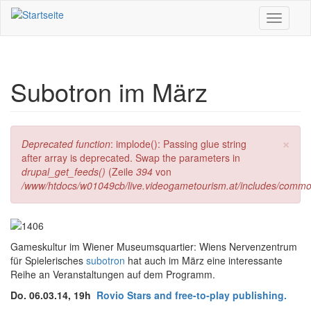
Direkt zum Inhalt
Toggle
navigati
Subotron im März
×
Fehlermeldung
Deprecated function
: implode(): Passing glue string
after array is deprecated. Swap the parameters in
drupal_get_feeds()
(Zeile
394
von
/www/htdocs/w01049cb/live.videogametourism.at/includes/commo
Gameskultur im Wiener Museumsquartier: Wiens Nervenzentrum
für Spielerisches
subotron
hat auch im März eine interessante
Reihe an Veranstaltungen auf dem Programm.
Do. 06.03.14, 19h
Rovio Stars and free-to-play publishing.