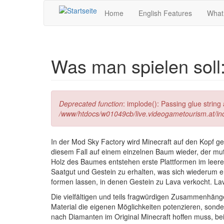
Direkt zum Inhalt
Home
English Features
What
Was man spielen soll
Fehlermeldung
Deprecated function
: implode(): Passing glue strin
/www/htdocs/w01049cb/live.videogametourism.at/i
In der Mod Sky Factory wird Minecraft auf den Kopf ges
diesem Fall auf einem einzelnen Baum wieder, der mu
Holz des Baumes entstehen erste Plattformen im leere
Saatgut und Gestein zu erhalten, was sich wiederum 
formen lassen, in denen Gestein zu Lava verkocht. L
Die vielfältigen und teils fragwürdigen Zusammenhänge
Material die eigenen Möglichkeiten potenzieren, sonder
nach Diamanten im Original Minecraft hoffen muss, be