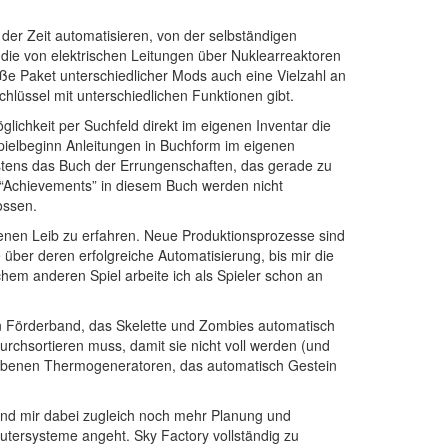
t der Zeit automatisieren, von der selbständigen
 die von elektrischen Leitungen über Nuklearreaktoren
roße Paket unterschiedlicher Mods auch eine Vielzahl an
hlüssel mit unterschiedlichen Funktionen gibt.
lichkeit per Suchfeld direkt im eigenen Inventar die
pielbeginn Anleitungen in Buchform im eigenen
chstens das Buch der Errungenschaften, das gerade zu
e “Achievements” in diesem Buch werden nicht
ossen.
genen Leib zu erfahren. Neue Produktionsprozesse sind
ber deren erfolgreiche Automatisierung, bis mir die
em anderen Spiel arbeite ich als Spieler schon an
 ein Förderband, das Skelette und Zombies automatisch
durchsortieren muss, damit sie nicht voll werden (und
triebenen Thermogeneratoren, das automatisch Gestein
 und mir dabei zugleich noch mehr Planung und
tersysteme angeht. Sky Factory vollständig zu