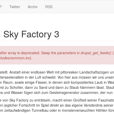
?
Twitter
Archiv
RSS
: Sky Factory 3
g after array is deprecated. Swap the parameters in
drupal_get_feeds()
(
ncludes/common.inc
).
tellt. Anstatt einer endlosen Welt mit pittoresken Landschaftszügen un
tterseelenallein in der Luft schwebt. Von hier aus müssen wir uns u
n Raum, sowie einige Fässer, in denen sich kompostiertes Laub in Was
erst zu Schotter, dann zu Sand und dann zu Staub hämmern lässt. Sta
ava und Wasser fügen sich zum Gesteinsgenerator zusammen, der nun en
 von Sky Factory zu enträtseln, macht einen Großteil seiner Faszinatio
n jeglicher Fortschritt im Spiel direkt an das eigene Verständnis seine
im zeitaufwändigen Tunnelbau oder in monsterverseuchten Höhlen fündi