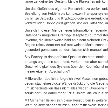
lange zerkleinertes Gestein, bis die Klunker zu mir k
Um das Gefühl des eigenen Fortschritts zu perfektionier
Bestellung von Feldern bis komplexen Transportsysteme
bis hin zu Jetpacks und Kryptozoologie alle erdenklich
verwirrenden Doppelgleisigkeiten, wie der Tatsache, da
Um sich in dieser Menge neuer Informationen irgendwie 
Datenbank möglicher Crafting-Rezepte zu durchforsten
Inventar, die idealerweise bald an einem sicheren Ort
Beginn relativ detailliert auflistet welche Meilenste
gesondert gemessen, sondern lassen sich manuell ank
Sky Factory ist das perfekte Spiel um die emotionale
anfangs ungemein spannend, verkommen aber schnell z
Geschwindigkeit des Systems über den Kopf wächst und
meiner eigenen Abschaffung?
Mittlerweile habe ich erfolgreich zwei Maschinen geba
gegen stachelgespickte Wände drückt und die Gegenständ
um sicherzustellen dass nicht alles wegen Creepern in
zerkleinert und dabei mehr Erz aussiebt, als ich je au
Mit Sicherheit ließen sich diese Ressourcen in weiter
Wartung abverlangen würden, aber mittlerweile stoße