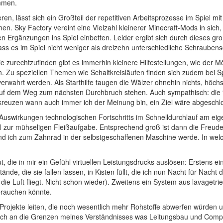
ommen.
en, lässt sich ein Großteil der repetitiven Arbeitsprozesse im Spiel mi
n. Sky Factory vereint eine Vielzahl kleinerer Minecraft-Mods in sich,
en Ergänzungen ins Spiel einbetten. Leider ergibt sich durch dieses g
ss es im Spiel nicht weniger als dreizehn unterschiedliche Schraubensc
zurechtzufinden gibt es immerhin kleinere Hilfestellungen, wie der Mög
. Zu speziellen Themen wie Schaltkreisläufen finden sich zudem bei S
 verwahrt werden. Als Starthilfe taugen die Wälzer ohnehin nichts, hö
ine auf dem Weg zum nächsten Durchbruch stehen. Auch sympathisch: di
reuzen wann auch immer ich der Meinung bin, ein Ziel wäre abgeschl
n Auswirkungen technologischen Fortschritts im Schnelldurchlauf am ei
ur mühseligen Fleißaufgabe. Entsprechend groß ist dann die Freude ü
 ich zum Zahnrad in der selbstgeschaffenen Maschine werde. In welch
ut, die in mir ein Gefühl virtuellen Leistungsdrucks auslösen: Erstens
e, die sie fallen lassen, in Kisten füllt, die ich nun Nacht für Nacht 
 die Luft fliegt. Nicht schon wieder). Zweitens ein System aus lavage
fbrauchen könnte.
e Projekte leiten, die noch wesentlich mehr Rohstoffe abwerfen würden
 ich an die Grenzen meines Verständnisses was Leitungsbau und Compu