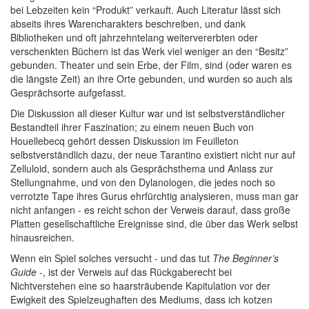
bei Lebzeiten kein “Produkt” verkauft. Auch Literatur lässt sich
abseits ihres Warencharakters beschreiben, und dank
Bibliotheken und oft jahrzehntelang weitervererbten oder
verschenkten Büchern ist das Werk viel weniger an den “Besitz”
gebunden. Theater und sein Erbe, der Film, sind (oder waren es
die längste Zeit) an ihre Orte gebunden, und wurden so auch als
Gesprächsorte aufgefasst.
Die Diskussion all dieser Kultur war und ist selbstverständlicher
Bestandteil ihrer Faszination; zu einem neuen Buch von
Houellebecq gehört dessen Diskussion im Feuilleton
selbstverständlich dazu, der neue Tarantino existiert nicht nur auf
Zelluloid, sondern auch als Gesprächsthema und Anlass zur
Stellungnahme, und von den Dylanologen, die jedes noch so
verrotzte Tape ihres Gurus ehrfürchtig analysieren, muss man gar
nicht anfangen - es reicht schon der Verweis darauf, dass große
Platten gesellschaftliche Ereignisse sind, die über das Werk selbst
hinausreichen.
Wenn ein Spiel solches versucht - und das tut
The Beginner’s
Guide
-, ist der Verweis auf das Rückgaberecht bei
Nichtverstehen eine so haarsträubende Kapitulation vor der
Ewigkeit des Spielzeughaften des Mediums, dass ich kotzen