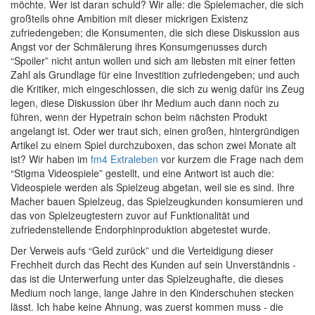
möchte. Wer ist daran schuld? Wir alle: die Spielemacher, die sich
großteils ohne Ambition mit dieser mickrigen Existenz
zufriedengeben; die Konsumenten, die sich diese Diskussion aus
Angst vor der Schmälerung ihres Konsumgenusses durch
“Spoiler” nicht antun wollen und sich am liebsten mit einer fetten
Zahl als Grundlage für eine Investition zufriedengeben; und auch
die Kritiker, mich eingeschlossen, die sich zu wenig dafür ins Zeug
legen, diese Diskussion über ihr Medium auch dann noch zu
führen, wenn der Hypetrain schon beim nächsten Produkt
angelangt ist. Oder wer traut sich, einen großen, hintergründigen
Artikel zu einem Spiel durchzuboxen, das schon zwei Monate alt
ist? Wir haben im
fm4 Extraleben
vor kurzem die Frage nach dem
“Stigma Videospiele” gestellt, und eine Antwort ist auch die:
Videospiele werden als Spielzeug abgetan, weil sie es sind. Ihre
Macher bauen Spielzeug, das Spielzeugkunden konsumieren und
das von Spielzeugtestern zuvor auf Funktionalität und
zufriedenstellende Endorphinproduktion abgetestet wurde.
Der Verweis aufs “Geld zurück” und die Verteidigung dieser
Frechheit durch das Recht des Kunden auf sein Unverständnis -
das ist die Unterwerfung unter das Spielzeughafte, die dieses
Medium noch lange, lange Jahre in den Kinderschuhen stecken
lässt. Ich habe keine Ahnung, was zuerst kommen muss - die