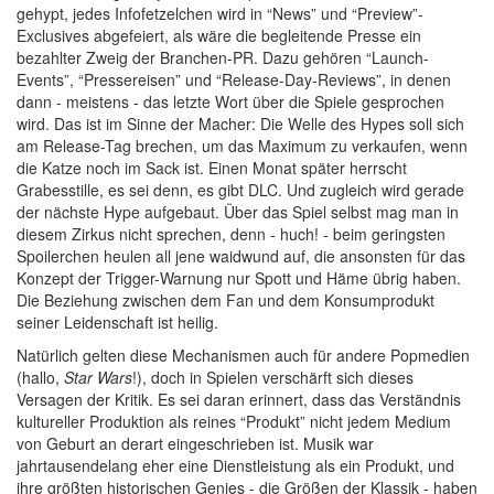
gehypt, jedes Infofetzelchen wird in “News” und “Preview”-
Exclusives abgefeiert, als wäre die begleitende Presse ein
bezahlter Zweig der Branchen-PR. Dazu gehören “Launch-
Events”, “Pressereisen” und “Release-Day-Reviews”, in denen
dann - meistens - das letzte Wort über die Spiele gesprochen
wird. Das ist im Sinne der Macher: Die Welle des Hypes soll sich
am Release-Tag brechen, um das Maximum zu verkaufen, wenn
die Katze noch im Sack ist. Einen Monat später herrscht
Grabesstille, es sei denn, es gibt DLC. Und zugleich wird gerade
der nächste Hype aufgebaut. Über das Spiel selbst mag man in
diesem Zirkus nicht sprechen, denn - huch! - beim geringsten
Spoilerchen heulen all jene waidwund auf, die ansonsten für das
Konzept der Trigger-Warnung nur Spott und Häme übrig haben.
Die Beziehung zwischen dem Fan und dem Konsumprodukt
seiner Leidenschaft ist heilig.
Natürlich gelten diese Mechanismen auch für andere Popmedien
(hallo,
Star Wars
!), doch in Spielen verschärft sich dieses
Versagen der Kritik. Es sei daran erinnert, dass das Verständnis
kultureller Produktion als reines “Produkt” nicht jedem Medium
von Geburt an derart eingeschrieben ist. Musik war
jahrtausendelang eher eine Dienstleistung als ein Produkt, und
ihre größten historischen Genies - die Größen der Klassik - haben