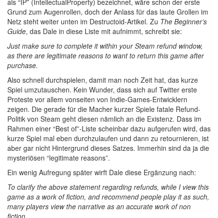
als “IP” (IntellectualProperty) bezeichnet, wäre schon der erste
Grund zum Augenrollen, doch der Anlass für das laute Grollen im
Netz steht weiter unten im Destructoid-Artikel. Zu
The Beginner’s
Guide
, das Dale in diese Liste mit aufnimmt, schreibt sie:
Just make sure to complete it within your Steam refund window,
as there are legitimate reasons to want to return this game after
purchase.
Also schnell durchspielen, damit man noch Zeit hat, das kurze
Spiel umzutauschen. Kein Wunder, dass sich auf Twitter erste
Proteste vor allem vonseiten von Indie-Games-Entwicklern
zeigen. Die gerade für die Macher kurzer Spiele fatale Refund-
Politik von Steam geht diesen nämlich an die Existenz. Dass im
Rahmen einer “Best of”-Liste scheinbar dazu aufgerufen wird, das
kurze Spiel mal eben durchzulaufen und dann zu retournieren, ist
aber gar nicht Hintergrund dieses Satzes. Immerhin sind da ja die
mysteriösen “legitimate reasons”.
Ein wenig Aufregung später wirft Dale diese Ergänzung nach:
To clarify the above statement regarding refunds, while I view this
game as a work of fiction, and recommend people play it as such,
many players view the narrative as an accurate work of non
fiction.