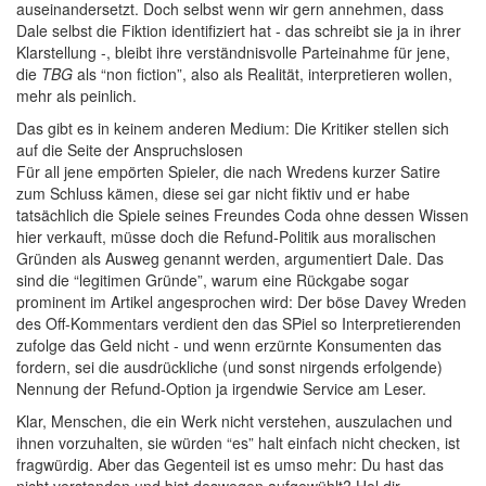
auseinandersetzt. Doch selbst wenn wir gern annehmen, dass
Dale selbst die Fiktion identifiziert hat - das schreibt sie ja in ihrer
Klarstellung -, bleibt ihre verständnisvolle Parteinahme für jene,
die
TBG
als “non fiction”, also als Realität, interpretieren wollen,
mehr als peinlich.
Das gibt es in keinem anderen Medium: Die Kritiker stellen sich
auf die Seite der Anspruchslosen
Für all jene empörten Spieler, die nach Wredens kurzer Satire
zum Schluss kämen, diese sei gar nicht fiktiv und er habe
tatsächlich die Spiele seines Freundes Coda ohne dessen Wissen
hier verkauft, müsse doch die Refund-Politik aus moralischen
Gründen als Ausweg genannt werden, argumentiert Dale. Das
sind die “legitimen Gründe”, warum eine Rückgabe sogar
prominent im Artikel angesprochen wird: Der böse Davey Wreden
des Off-Kommentars verdient den das SPiel so Interpretierenden
zufolge das Geld nicht - und wenn erzürnte Konsumenten das
fordern, sei die ausdrückliche (und sonst nirgends erfolgende)
Nennung der Refund-Option ja irgendwie Service am Leser.
Klar, Menschen, die ein Werk nicht verstehen, auszulachen und
ihnen vorzuhalten, sie würden “es” halt einfach nicht checken, ist
fragwürdig. Aber das Gegenteil ist es umso mehr: Du hast das