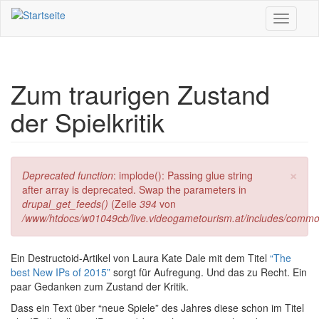
Direkt zum Inhalt
Toggle
navigati
Zum traurigen Zustand
der Spielkritik
×
Fehlermeldung
Deprecated function
: implode(): Passing glue string
after array is deprecated. Swap the parameters in
drupal_get_feeds()
(Zeile
394
von
/www/htdocs/w01049cb/live.videogametourism.at/includes/commo
Ein Destructoid-Artikel von Laura Kate Dale mit dem Titel
“The
best New IPs of 2015”
sorgt für Aufregung. Und das zu Recht. Ein
paar Gedanken zum Zustand der Kritik.
Dass ein Text über “neue Spiele” des Jahres diese schon im Titel