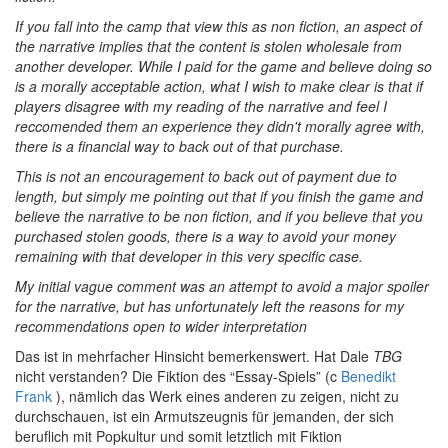
If you fall into the camp that view this as non fiction, an aspect of
the narrative implies that the content is stolen wholesale from
another developer. While I paid for the game and believe doing so
is a morally acceptable action, what I wish to make clear is that if
players disagree with my reading of the narrative and feel I
reccomended them an experience they didn't morally agree with,
there is a financial way to back out of that purchase.
This is not an encouragement to back out of payment due to
length, but simply me pointing out that if you finish the game and
believe the narrative to be non fiction, and if you believe that you
purchased stolen goods, there is a way to avoid your money
remaining with that developer in this very specific case.
My initial vague comment was an attempt to avoid a major spoiler
for the narrative, but has unfortunately left the reasons for my
recommendations open to wider interpretation
Das ist in mehrfacher Hinsicht bemerkenswert. Hat Dale
TBG
nicht verstanden? Die Fiktion des “Essay-Spiels” (c
Benedikt
Frank
), nämlich das Werk eines anderen zu zeigen, nicht zu
durchschauen, ist ein Armutszeugnis für jemanden, der sich
beruflich mit Popkultur und somit letztlich mit Fiktion