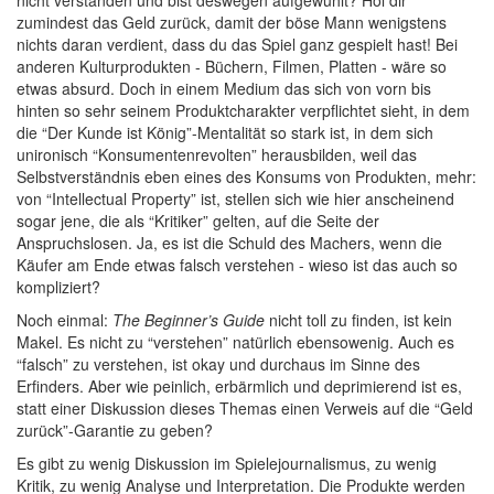
nicht verstanden und bist deswegen aufgewühlt? Hol dir
zumindest das Geld zurück, damit der böse Mann wenigstens
nichts daran verdient, dass du das Spiel ganz gespielt hast! Bei
anderen Kulturprodukten - Büchern, Filmen, Platten - wäre so
etwas absurd. Doch in einem Medium das sich von vorn bis
hinten so sehr seinem Produktcharakter verpflichtet sieht, in dem
die “Der Kunde ist König”-Mentalität so stark ist, in dem sich
unironisch “Konsumentenrevolten” herausbilden, weil das
Selbstverständnis eben eines des Konsums von Produkten, mehr:
von “Intellectual Property” ist, stellen sich wie hier anscheinend
sogar jene, die als “Kritiker” gelten, auf die Seite der
Anspruchslosen. Ja, es ist die Schuld des Machers, wenn die
Käufer am Ende etwas falsch verstehen - wieso ist das auch so
kompliziert?
Noch einmal:
The Beginner’s Guide
nicht toll zu finden, ist kein
Makel. Es nicht zu “verstehen” natürlich ebensowenig. Auch es
“falsch” zu verstehen, ist okay und durchaus im Sinne des
Erfinders. Aber wie peinlich, erbärmlich und deprimierend ist es,
statt einer Diskussion dieses Themas einen Verweis auf die “Geld
zurück”-Garantie zu geben?
Es gibt zu wenig Diskussion im Spielejournalismus, zu wenig
Kritik, zu wenig Analyse und Interpretation. Die Produkte werden