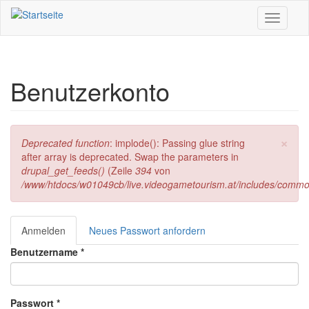
Direkt zum Inhalt
Toggle
navigati
Benutzerkonto
×
Fehlermeldung
Deprecated function
: implode(): Passing glue string
after array is deprecated. Swap the parameters in
drupal_get_feeds()
(Zeile
394
von
/www/htdocs/w01049cb/live.videogametourism.at/includes/commo
Anmelden
(aktiver
Neues Passwort anfordern
Haupt-Reiter
Reiter)
Benutzername
*
Passwort
*