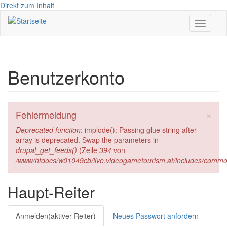
Direkt zum Inhalt
Toggle
navigati
Benutzerkonto
×
Fehlermeldung
Deprecated function
: implode(): Passing glue string after
array is deprecated. Swap the parameters in
drupal_get_feeds()
(Zeile
394
von
/www/htdocs/w01049cb/live.videogametourism.at/includes/commo
Haupt-Reiter
Anmelden
(aktiver Reiter)
Neues Passwort anfordern