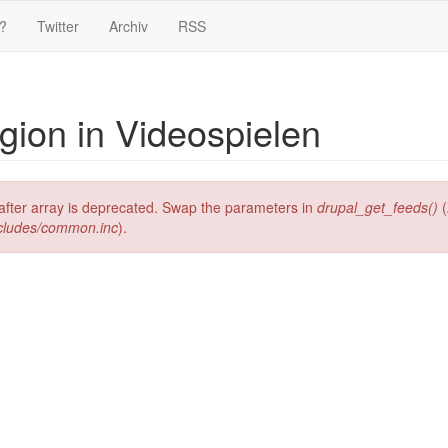
?
Twitter
Archiv
RSS
igion in Videospielen
g after array is deprecated. Swap the parameters in
drupal_get_feeds()
(
ncludes/common.inc
).