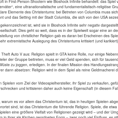
t in First-Person-Shootern wie Bioshock Infinite behandelt: das Spiel ve
rväter“, eine ultranationalistische und fundamentalistisch-religiöse 
 klare Elemente des Christentums: bei Betreten von Columbia muss sich 
nt und das Setting mit der Stadt Columbia, die sich von den USA sezess
 gekennzeichnet ist, wird sie in Bioshock Infinite sehr negativ dargest
sellschaft. Dies geht so weit, dass es in der Spielwelt sogar eine an d
stellung von christlicher Religion gab es daran bei Erscheinen des Spie
sehr extremistische Auslegung des Christentums kritisiert (und karikier
Theft Auto V aus: Religion spielt in GTA keine Rolle, nur einige Nebe
ieler der Gruppe beitreten, muss er viel Geld spenden, sich für tause
Wüste zu joggen, erledigen. In der finalen Mission des Handlungsstran
er dann absetzen: Religion wird in dem Spiel als reine Geldmacherei da
n Spielen vom Ziel der Videospielhersteller, ihr Spiel zu verkaufen, gefü
erschrecken und kritisieren daher auch keine Eigenschaft (in diesem Fal
 warum es vor allem das Christentum ist, das in heutigen Spielen abgebi
erortet sind, ist das Christentum die führende Religion. Spiele, die 
ielen eine größere Vielfalt von Religionen gezeigt wird – und der Um
em in ihrer als Kirchen geordneten Form – zwar noch viel Einfluss, es gibt