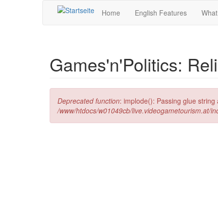
Direkt zum Inhalt
Home
English Features
What
Games'n'Politics: Rel
Fehlermeldung
Deprecated function
: implode(): Passing glue strin
/www/htdocs/w01049cb/live.videogametourism.at/i