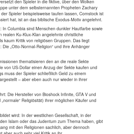
rsetzt den Spieler in die fiktive, über den Wolken
Gruppe unter dem selbsternannten Propheten Zachary
der Spieler beispielsweise taufen lassen, Comstock ist
iert hat, ist an das biblische Exodus-Motiv angelehnt.
ellt: In Columbia sind Menschen dunkler Hautfarbe sowie
en realen Ku-Klux-Klan angelehnte christliche
ls kaum Kritik von religiösen Gruppen. Das liegt
t): Die „Otto-Normal-Religion“ und ihre Anhänger
nmissionen thematisieren den an die reale Sekte
nde von US-Dollar einen Anzug der Sekte kaufen und
gs muss der Spieler schließlich Geld zu einem
rgestellt – aber eben auch nur wieder in ihrer
hrt: Die Hersteller von Bioshock Infinite, GTA V und
l „normale“ Religiösität) ihrer möglichen Käufer und
ldet wird: In der westlichen Gesellschaft, in der
etwa den Islam oder das Judentum zum Thema haben, gibt
gang mit den Religionen sachlich, aber dennoch
 aber auch sehr viel Kritik an ihr.