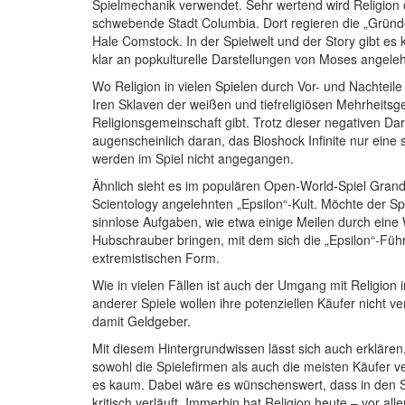
Spielmechanik verwendet. Sehr wertend wird Religion of
schwebende Stadt Columbia. Dort regieren die „Gründe
Hale Comstock. In der Spielwelt und der Story gibt es
klar an popkulturelle Darstellungen von Moses angeleh
Wo Religion in vielen Spielen durch Vor- und Nachteile
Iren Sklaven der weißen und tiefreligiösen Mehrheitsge
Religionsgemeinschaft gibt. Trotz dieser negativen Dar
augenscheinlich daran, das Bioshock Infinite nur eine 
werden im Spiel nicht angegangen.
Ähnlich sieht es im populären Open-World-Spiel Grand 
Scientology angelehnten „Epsilon“-Kult. Möchte der Sp
sinnlose Aufgaben, wie etwa einige Meilen durch eine 
Hubschrauber bringen, mit dem sich die „Epsilon“-Führ
extremistischen Form.
Wie in vielen Fällen ist auch der Umgang mit Religion i
anderer Spiele wollen ihre potenziellen Käufer nicht v
damit Geldgeber.
Mit diesem Hintergrundwissen lässt sich auch erklären,
sowohl die Spielefirmen als auch die meisten Käufer v
es kaum. Dabei wäre es wünschenswert, dass in den Sp
kritisch verläuft. Immerhin hat Religion heute – vor all