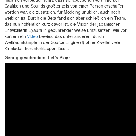
Grafiken und Sounds größtenteils von einer Person erschaffen
worden war, die zusätzlich, für Modding unüblich, auch noch
weiblich ist. Durch die Beta fand sich aber schließlich ein Team,
das nun hoffentlich kurz davor ist, die Vision der japanischen
Entwicklerin Eyaura in gebührender Weise umzusetzen, wie vor
kurzem ein
Video
bewies, das unter anderem durch
Weltraumkämpfe in der Source Engine (!) ohne Zweifel viele
Kinnladen herunterklappen lässt…
Genug geschrieben, Let’s Play: