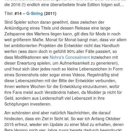
die 2016 (!) endlich eine überarbeitete finale Edition folgen soll…
Titel:
#14 –
G-String
(2011)
Sind Spieler schon daran gewöhnt, dass zwischen der
Ankündigung eines Titels und dessen Release eine lange
Zeitspanne des Wartens liegen kann, gilt dies für Mods in noch
weit größerem Maße. Monat für Monat bangt man, dass vor allem
bei ambitionierten Projekten die Entwickler nicht das Handtuch
werfen (was dann doch in gefühlt 90% aller Fälle passiert, so
dass Modifikationen wie
Nohra's Concealment
inzwischen mit
dieser Erwartung spielen, um Aufmerksamkeit zu generieren),
und freut sich über jedes noch so kleine Lebenszeichen in Form
eines Screenshots oder sogar eines Videos. Regelmäßig sind
diese Lebenszeichen mit der Bitte der Entwickler verbunden,
ihnen weitere Wochen für die Entwicklung einzuräumen, wofür
ihre Fans meist auch Verständnis haben, da Modder ja nicht für
Geld, sondern aus Leidenschaft viel Lebenszeit in ihre
Schöpfungen investieren.
Am schönsten sind aber natürlich Nachrichten, die darauf
hindeuten, dass ein Ziel in Sicht ist. So war ich Anfang Oktober
2015 erfreut, wieder ein Update zu einer Mod zu erhalten, deren
Beta-Version mich vier Jahre zuvor bereits dadurch beeindruckt