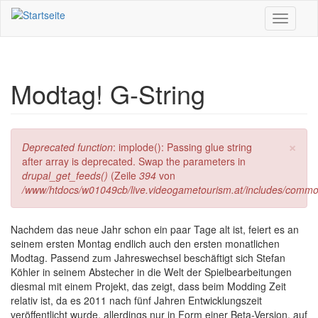
Direkt zum Inhalt
Toggle
navigati
Modtag! G-String
×
Fehlermeldung
Deprecated function
: implode(): Passing glue string
after array is deprecated. Swap the parameters in
drupal_get_feeds()
(Zeile
394
von
/www/htdocs/w01049cb/live.videogametourism.at/includes/commo
Nachdem das neue Jahr schon ein paar Tage alt ist, feiert es an
seinem ersten Montag endlich auch den ersten monatlichen
Modtag. Passend zum Jahreswechsel beschäftigt sich Stefan
Köhler in seinem Abstecher in die Welt der Spielbearbeitungen
diesmal mit einem Projekt, das zeigt, dass beim Modding Zeit
relativ ist, da es 2011 nach fünf Jahren Entwicklungszeit
veröffentlicht wurde, allerdings nur in Form einer Beta-Version, auf