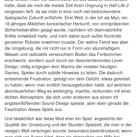
hatte, dass sie mich die meiste Zeit ihren Ursprung in
Half-Life 2
vergessen ließ, da sie mich in eine noch viel bedrückendere
dystopische Zukunft entführte. Eine Welt, in der ich als Myo, ein
18-jähriges Mädchen koreanischer Herkunft, von omnipräsenten
Sicherheitskräften gejagt wurde, nachdem ich übernatürliche
Kräfte entwickelt hatte, und mich dabei auch außer Kontrolle
geratener Roboter erwehren musste. Der wahre Feind war aber
die Umgebung, die mir nicht nur in Form von säurehaltigem
Wasser und radioaktiv verseuchtem Boden das Fortkommen
erschwerte, sondern auch durch ein desorientierendes Level-
Design, völlig entgegen dem Mantra der meisten heutigen
Games, Spieler durch subtile Hinweise zu leiten. Die dadurch
entstehende Frustration, gefolgt von dem Gefühl, etwas geleistet
zu haben, wenn man endlich herausgefunden hatte, auf welchem
abenteuerlichen Weg es weiterging, machte, verbunden mit einer
dichten Atmosphäre, die sich unter anderem aus einem oft
angsteinflößenden Sound-Design speiste, aber eben gerade die
Faszination dieses Spiels aus.
Und tatsächlich war diese Mod eher ein Spiel, angesichts der
Qualität der Umsetzung und der Stunden Spielzeit, die man in der
riesigen Welt verbringen konnte; besonders beeindruckend, wenn
man sich vor Augen führt, dass sie abgesehen von Hilfe bei