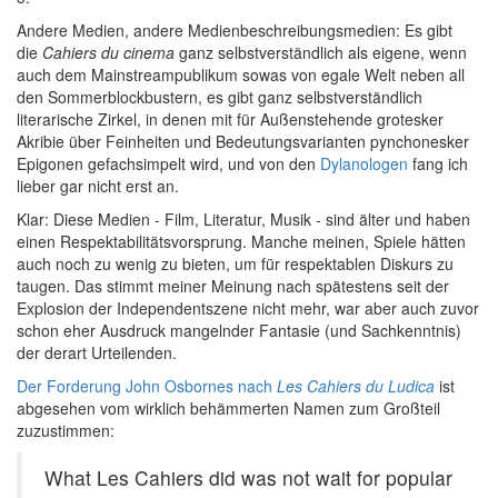
Andere Medien, andere Medienbeschreibungsmedien: Es gibt
die
Cahiers du cinema
ganz selbstverständlich als eigene, wenn
auch dem Mainstreampublikum sowas von egale Welt neben all
den Sommerblockbustern, es gibt ganz selbstverständlich
literarische Zirkel, in denen mit für Außenstehende grotesker
Akribie über Feinheiten und Bedeutungsvarianten pynchonesker
Epigonen gefachsimpelt wird, und von den
Dylanologen
fang ich
lieber gar nicht erst an.
Klar: Diese Medien - Film, Literatur, Musik - sind älter und haben
einen Respektabilitätsvorsprung. Manche meinen, Spiele hätten
auch noch zu wenig zu bieten, um für respektablen Diskurs zu
taugen. Das stimmt meiner Meinung nach spätestens seit der
Explosion der Independentszene nicht mehr, war aber auch zuvor
schon eher Ausdruck mangelnder Fantasie (und Sachkenntnis)
der derart Urteilenden.
Der Forderung John Osbornes nach
Les Cahiers du Ludica
ist
abgesehen vom wirklich behämmerten Namen zum Großteil
zuzustimmen:
What Les Cahiers did was not wait for popular