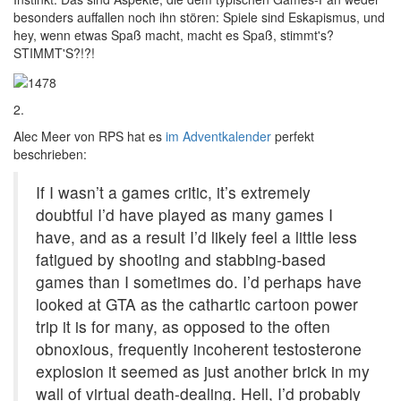
besonders auffallen noch ihn stören: Spiele sind Eskapismus, und
hey, wenn etwas Spaß macht, macht es Spaß, stimmt's?
STIMMT'S?!?!
2.
Alec Meer von RPS hat es
im Adventkalender
perfekt
beschrieben:
If I wasn’t a games critic, it’s extremely
doubtful I’d have played as many games I
have, and as a result I’d likely feel a little less
fatigued by shooting and stabbing-based
games than I sometimes do. I’d perhaps have
looked at GTA as the cathartic cartoon power
trip it is for many, as opposed to the often
obnoxious, frequently incoherent testosterone
explosion it seemed as just another brick in my
wall of virtual death-dealing. Hell, I’d probably