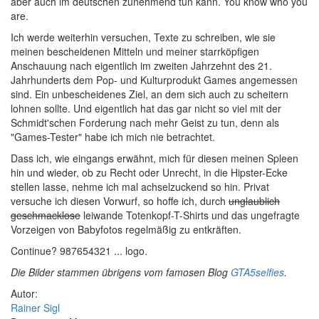
aber auch im deutschen zunehmend tun kann. You know who you
are.
Ich werde weiterhin versuchen, Texte zu schreiben, wie sie
meinen bescheidenen Mitteln und meiner starrköpfigen
Anschauung nach eigentlich im zweiten Jahrzehnt des 21.
Jahrhunderts dem Pop- und Kulturprodukt Games angemessen
sind. Ein unbescheidenes Ziel, an dem sich auch zu scheitern
lohnen sollte. Und eigentlich hat das gar nicht so viel mit der
Schmidt'schen Forderung nach mehr Geist zu tun, denn als
"Games-Tester" habe ich mich nie betrachtet.
Dass ich, wie eingangs erwähnt, mich für diesen meinen Spleen
hin und wieder, ob zu Recht oder Unrecht, in die Hipster-Ecke
stellen lasse, nehme ich mal achselzuckend so hin. Privat
versuche ich diesen Vorwurf, so hoffe ich, durch
unglaublich
geschmacklose
leiwande Totenkopf-T-Shirts und das ungefragte
Vorzeigen von Babyfotos regelmäßig zu entkräften.
Continue? 987654321 ... logo.
Die Bilder stammen übrigens vom famosen Blog
GTA5selfies
.
Autor:
Rainer Sigl