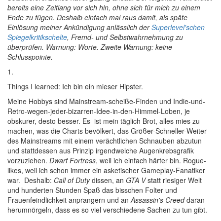
bereits eine Zeitlang vor sich hin, ohne sich für mich zu einem
Ende zu fügen. Deshalb einfach mal raus damit, als späte
Einlösung meiner Ankündigung anlässlich der
Superlevel'schen
Spiegelkritikschelte
, Fremd- und Selbstwahrnehmung zu
überprüfen. Warnung: Worte. Zweite Warnung: keine
Schlusspointe.
1.
Things I learned: Ich bin ein mieser Hipster.
Meine Hobbys sind Mainstream-scheiße-Finden und Indie-und-
Retro-wegen-jeder-bizarren-Idee-in-den-Himmel-Loben, je
obskurer, desto besser. Es ist mein täglich Brot, alles mies zu
machen, was die Charts bevölkert, das Größer-Schneller-Weiter
des Mainstreams mit einem verächtlichen Schnauben abzutun
und stattdessen aus Prinzip irgendwelche Augenkrebsgrafik
vorzuziehen.
Dwarf Fortress
, weil ich einfach härter bin. Rogue-
likes, weil ich schon immer ein asketischer Gameplay-Fanatiker
war. Deshalb:
Call of Duty
dissen, an
GTA V
statt riesiger Welt
und hunderten Stunden Spaß das bisschen Folter und
Frauenfeindlichkeit anprangern und an
Assassin's Creed
daran
herumnörgeln, dass es so viel verschiedene Sachen zu tun gibt.