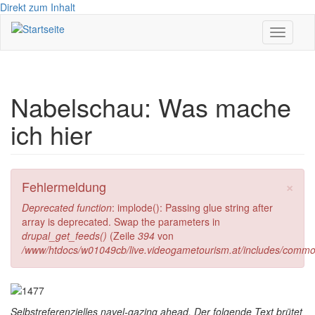
Direkt zum Inhalt
Toggle
navigati
Nabelschau: Was mache
ich hier
×
Fehlermeldung
Deprecated function
: implode(): Passing glue string after
array is deprecated. Swap the parameters in
drupal_get_feeds()
(Zeile
394
von
/www/htdocs/w01049cb/live.videogametourism.at/includes/commo
Selbstreferenzielles navel-gazing ahead. Der folgende Text brütet