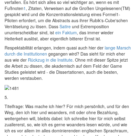
verfallen. Es hört sich alles so viel wichtiger an, wenn es mit
Fußnoten
1
, Zitaten, Verweisen auf die Großen Ungelesenen(TM)
gespickt wird und die Konzentrationsleistung eines Formel1-
Piloten erfordert, um die Abstracts aus ihrer Rubik's-Cube'schen
Verrätselung zu lösen. Dass
Satire
und Extremposition
ununterscheidbar sind, ist
ein Faktum
, das immer wieder
Heiterkeit auslöst, aber eigentlich bitterer Ernst ist.
Respektabilität erlangen, indem quasi auch hier der
lange Marsch
durch die Institutionen
gegangen wird? Das sieht für mich eher
aus wie der
Rückzug in die Institute
. Ohne mit dieser Spitze jetzt
die Arbeit zu dissen, die akademisch auf dem Feld der Game
Studies geleistet wird - die Dissertationen, auch die besten,
werden verstauben.
5.
Titelfrage: Was mache ich hier? Für mich persönlich, und für den
Weg, den ich hier und woanders, mit oder ohne Bezahlung,
weitergehen will, bleibts dabei: Ich schreibe hier für mich selbst
zuallererst, so, wie ich es gerne woanders lesen würde, und wie
ich es vor allem im alles dominierenden englischen Sprachraum,