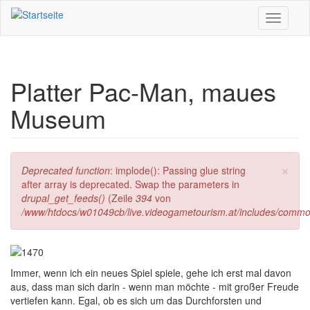
Direkt zum Inhalt
Toggle
navigati
Platter Pac-Man, maues
Museum
×
Fehlermeldung
Deprecated function
: implode(): Passing glue string
after array is deprecated. Swap the parameters in
drupal_get_feeds()
(Zeile
394
von
/www/htdocs/w01049cb/live.videogametourism.at/includes/commo
I
mmer, wenn ich ein neues Spiel spiele, gehe ich erst mal davon
aus, dass man sich darin - wenn man möchte - mit großer Freude
vertiefen kann. Egal, ob es sich um das Durchforsten und