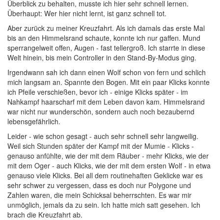
Überblick zu behalten, musste ich hier sehr schnell lernen.
Überhaupt: Wer hier nicht lernt, ist ganz schnell tot.
Aber zurück zu meiner Kreuzfahrt. Als ich damals das erste Mal
bis an den Himmelsrand schaute, konnte ich nur gaffen. Mund
sperrangelweit offen, Augen - fast tellergroß. Ich starrte in diese
Welt hinein, bis mein Controller in den Stand-By-Modus ging.
Irgendwann sah ich dann einen Wolf schon von fern und schlich
mich langsam an. Spannte den Bogen. Mit ein paar Klicks konnte
ich Pfeile verschießen, bevor ich - einige Klicks später - im
Nahkampf haarscharf mit dem Leben davon kam. Himmelsrand
war nicht nur wunderschön, sondern auch noch bezaubernd
lebensgefährlich.
Leider - wie schon gesagt - auch sehr schnell sehr langweilig.
Weil sich Stunden später der Kampf mit der Mumie - Klicks -
genauso anfühlte, wie der mit dem Räuber - mehr Klicks, wie der
mit dem Oger - auch Klicks, wie der mit dem ersten Wolf - in etwa
genauso viele Klicks. Bei all dem routinehaften Geklicke war es
sehr schwer zu vergessen, dass es doch nur Polygone und
Zahlen waren, die mein Schicksal beherrschten. Es war mir
unmöglich, jemals da zu sein. Ich hatte mich satt gesehen. Ich
brach die Kreuzfahrt ab.