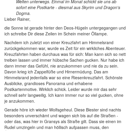
Welten unterwegs. Einmal im Monat schickt sie uns ab
sofort eine Postkarte - diesmal aus Skyrim und Dragon's
Dogma.
L
ieber Rainer,
die Sonne ist gerade hinter den Deos-Hügeln untergegangen und
ich schreibe Dir diese Zeilen im Schein meiner Öllampe.
Nachdem ich zuletzt von einer Kreuzfahrt am Himmelsrand
zurückgekommen war, wurde es Zeit für ein wirkliches Abenteuer.
Kreuzfahrten haben durchaus was für sich: Man kann sich so nett
treiben lassen und immer hübsche Sachen gucken. Nur habe ich
dann immer das Gefühl, nie anzukommen und nie da zu sein.
Davon krieg ich Zappelfüße und Hirnermüdung. Das am
Himmelsrand jedenfalls war so eine Riesenkreuzfahrt. Schönste
Ausblicke, grandioses Panorama und erhabene
Postkartenmotive. Wirklich schick. Leider wurde mir das sehr
schnell sehr langweilig. Ich kann immer nur so viel gucken, ohne
je anzukommen.
G
erade höre ich wieder Wolfsgeheul. Diese Biester sind nachts
besonders unverschämt und wagen sich bis auf die Straßen -
oder das, was hier in Gransys als Straße gilt. Dass sie einen im
Rudel umzingeln und man höllisch aufpassen muss, den