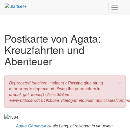
Direkt zum Inhalt
Toggle
navigati
Postkarte von Agata:
Kreuzfahrten und
Abenteuer
×
Fehlermeldung
Deprecated function
: implode(): Passing glue string
after array is deprecated. Swap the parameters in
drupal_get_feeds()
(Zeile
394
von
/www/htdocs/w01049cb/live.videogametourism.at/includes/commo
Agata Góralczyk
ist als Langzeitreisende in virtuellen