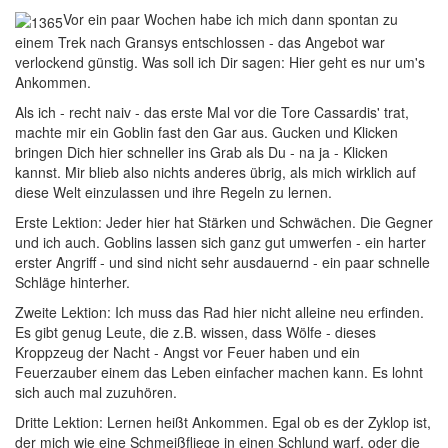
V
or ein paar Wochen habe ich mich dann spontan zu
einem Trek nach Gransys entschlossen - das Angebot war
verlockend günstig. Was soll ich Dir sagen: Hier geht es nur um's
Ankommen.
Als ich - recht naiv - das erste Mal vor die Tore Cassardis' trat,
machte mir ein Goblin fast den Gar aus. Gucken und Klicken
bringen Dich hier schneller ins Grab als Du - na ja - Klicken
kannst. Mir blieb also nichts anderes übrig, als mich wirklich auf
diese Welt einzulassen und ihre Regeln zu lernen.
Erste Lektion: Jeder hier hat Stärken und Schwächen. Die Gegner
und ich auch. Goblins lassen sich ganz gut umwerfen - ein harter
erster Angriff - und sind nicht sehr ausdauernd - ein paar schnelle
Schläge hinterher.
Zweite Lektion: Ich muss das Rad hier nicht alleine neu erfinden.
Es gibt genug Leute, die z.B. wissen, dass Wölfe - dieses
Kroppzeug der Nacht - Angst vor Feuer haben und ein
Feuerzauber einem das Leben einfacher machen kann. Es lohnt
sich auch mal zuzuhören.
Dritte Lektion: Lernen heißt Ankommen. Egal ob es der Zyklop ist,
der mich wie eine Schmeißfliege in einen Schlund warf, oder die