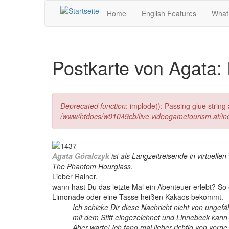
Direkt zum Inhalt
Home
English Features
What
Postkarte von Agata:
Fehlermeldung
Deprecated function
: implode(): Passing glue strin
/www/htdocs/w01049cb/live.videogametourism.at/i
Agata Góralczyk
ist als Langzeitreisende in virtuell
The Phantom Hourglass.
L
ieber Rainer,
wann hast Du das letzte Mal ein Abenteuer erlebt? So
Limonade oder eine Tasse heißen Kakaos bekommt.
Ich schicke Dir diese Nachricht nicht von ungef
mit dem Stift eingezeichnet und Linnebeck kan
Aber warte! Ich fang mal lieber richtig von vorne 