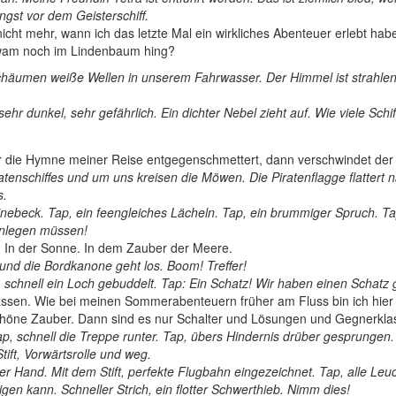
ngst vor dem Geisterschiff.
ht mehr, wann ich das letzte Mal ein wirkliches Abenteuer erlebt hab
wam noch im Lindenbaum hing?
chäumen weiße Wellen in unserem Fahrwasser. Der Himmel ist strahle
r dunkel, sehr gefährlich. Ein dichter Nebel zieht auf. Wie viele Schif
r die Hymne meiner Reise entgegenschmettert, dann verschwindet der 
tenschiffes und um uns kreisen die Möwen. Die Piratenflagge flattert na
s.
ebeck. Tap, ein feengleiches Lächeln. Tap, ein brummiger Spruch. Tap,
 anlegen müssen!
u. In der Sonne. In dem Zauber der Meere.
nd die Bordkanone geht los. Boom! Treffer!
p, schnell ein Loch gebuddelt. Tap: Ein Schatz! Wir haben einen Schatz
assen. Wie bei meinen Sommerabenteuern früher am Fluss bin ich hier 
chöne Zauber. Dann sind es nur Schalter und Lösungen und Gegnerkla
 Tap, schnell die Treppe runter. Tap, übers Hindernis drüber gesprungen.
tift, Vorwärtsrolle und weg.
Hand. Mit dem Stift, perfekte Flugbahn eingezeichnet. Tap, alle Leucht
igen kann. Schneller Strich, ein flotter Schwerthieb. Nimm dies!