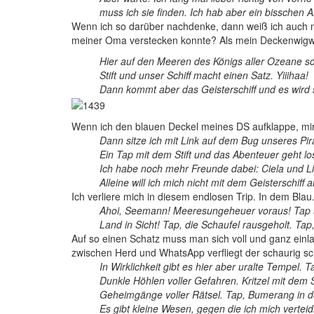
muss ich sie finden. Ich hab aber ein bisschen A
Wenn ich so darüber nachdenke, dann weiß ich auch nic
meiner Oma verstecken konnte? Als mein Deckenwig
Hier auf den Meeren des Königs aller Ozeane s
Stift und unser Schiff macht einen Satz. Yiiihaa!
Dann kommt aber das Geisterschiff und es wird seh
W
enn ich den blauen Deckel meines DS aufklappe, mi
Dann sitze ich mit Link auf dem Bug unseres Pira
Ein Tap mit dem Stift und das Abenteuer geht lo
Ich habe noch mehr Freunde dabei: Ciela und Lin
Alleine will ich mich nicht mit dem Geisterschiff
Ich verliere mich in diesem endlosen Trip. In dem Bla
Ahoi, Seemann! Meeresungeheuer voraus! Tap u
Land in Sicht! Tap, die Schaufel rausgeholt. Ta
A
uf so einen Schatz muss man sich voll und ganz einl
zwischen Herd und WhatsApp verfliegt der schaurig s
In Wirklichkeit gibt es hier aber uralte Tempel.
Dunkle Höhlen voller Gefahren. Kritzel mit dem S
Geheimgänge voller Rätsel. Tap, Bumerang in der 
Es gibt kleine Wesen, gegen die ich mich verteid