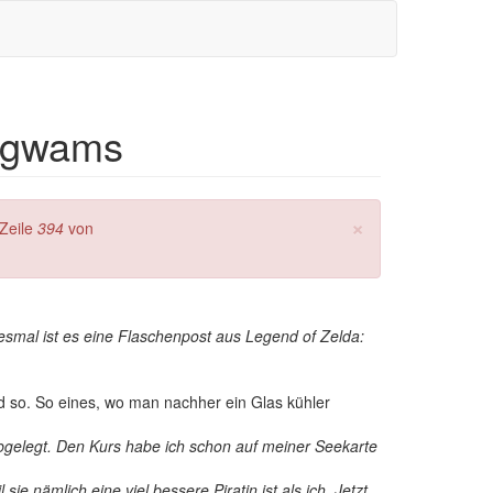
wigwams
×
Zeile
394
von
diesmal ist es eine Flaschenpost aus Legend of Zelda:
d so. So eines, wo man nachher ein Glas kühler
abgelegt. Den Kurs habe ich schon auf meiner Seekarte
sie nämlich eine viel bessere Piratin ist als ich. Jetzt