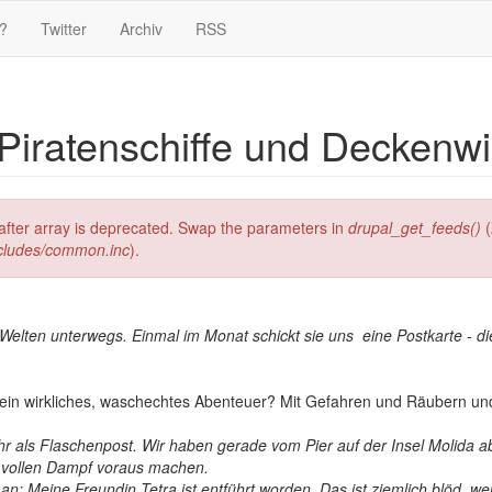
?
Twitter
Archiv
RSS
 Piratenschiffe und Decken
g after array is deprecated. Swap the parameters in
drupal_get_feeds()
(
ncludes/common.inc
).
en Welten unterwegs. Einmal im Monat schickt sie uns eine Postkarte - 
 ein wirkliches, waschechtes Abenteuer? Mit Gefahren und Räubern un
ähr als Flaschenpost. Wir haben gerade vom Pier auf der Insel Molida 
n vollen Dampf voraus machen.
an: Meine Freundin Tetra ist entführt worden. Das ist ziemlich blöd, weil 