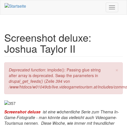
Direkt zum Inhalt
Toggle
navigati
Screenshot deluxe:
Joshua Taylor II
×
Fehlermeldung
Deprecated function
: implode(): Passing glue string
after array is deprecated. Swap the parameters in
drupal_get_feeds()
(Zeile
394
von
/www/htdocs/w01049cb/live.videogametourism.at/includes/commo
Screenshot deluxe
ist eine wöchentliche Serie zum Thema In-
Game-Fotografie - man könnte das vielleicht auch Videogame-
Tourismus nennen. Diese Woche, wie immer mit freundlicher