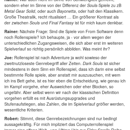
sondern eher im Sinne von der Differenz der
Souls
-Spiele zu zB
Metal Gear Solid
, oder auch
Bayonetta
, oder halt den Klassikern.
Große Theatralik, recht ritualisiert … Ein größerer Kontrast als
der zwischen
Souls
und
Final Fantasy
ist für mich kaum denkbar.
Rainer:
Nächste Frage: Sind die Spiele von From Software denn
noch Rollenspiele? Ich behaupte, ja - vor allem wegen der
unterschiedlichen Zugangsweisen, die sich aber erst im weiteren
Spielverlauf so richtig persönlich abbilden. Was meint ihr?
Joe:
Rollenspiel ist nach Adventure ja wohl sowieso der
zweitnutzloseste Genrebegriff aller Zeiten.
Dark Souls
ist sicher
mindestens in dem Sinn ein Rollenspiel, dass ich darin eine selbst
bestimmte Rolle spiele, aber anstatt mir auszusuchen, mit wem
ich ins Bett gehe, ist es hier eben die Entscheidung, wie genau ich
im Kampf vorgehe, eher Ausweichen oder eher Blocken, so
ungefähr. Aber selbst wenn wir nach der klassischen Definition
vorgehen erfüllt es mit Ausrüstungsupgrades und
Stufenaufstiegen, also Zahlen, die im Spielverlauf größer werden,
wesentliche Kriterien.
Robert:
Stimmt, diese Genrebezeichnungen sind nur bedingt
aussagekräftig. Für mich impliziert das Computerrollenspiel