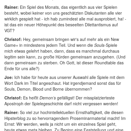
Rainer:
Ein Spiel des Monats, das eigentlich aus vier Spielen
besteht, wobei keiner von uns geschätzten Diskutanten alle vier
wirklich gespielt hat - ich hab zumindest alle mal ausprobiert, ha! -
ist das ein neuer Höhepunkt des beseelten Dilettantismus auf
VGT?
Christof:
Hey, gemeinsam bringen wir's auf mehr als ein New
Game+ in mindestens jedem Teil. Und wenn die
Souls
-Spiele
mich etwas gelehrt haben, dann, dass es manchmal durchaus
legitim sein kann, zu große Hürden gemeinsam anzugehen. (Und
dann gemeinsam zu sterben. Oh Gott, ist dieser Roundtable das
Ende für uns alle?)
Joe:
Ich habe für heute aus unserer Auswahl alle Spiele mit dem
Wort Dark im Titel angeschaut. Hat irgendjemand sonst das für
Souls, Demon, Blood und Borne übernommen?
Christof:
Es heißt
Demon’s
gefälligst! Der missplatzierteste
Apostroph der Spielegeschichte darf nicht vergessen werden!
Rainer:
So viel zur hochintellektuellen Ernsthaftigkeit, die diesen
Hipsterblog zu so hervorragendem Proseminarmaterial macht! Im
Ernst: Wir werden, weils ja nicht um ein einzelnes Spiel geht,
heute etwas meta bleiben. Zu Beginn eine Feststellung und eine