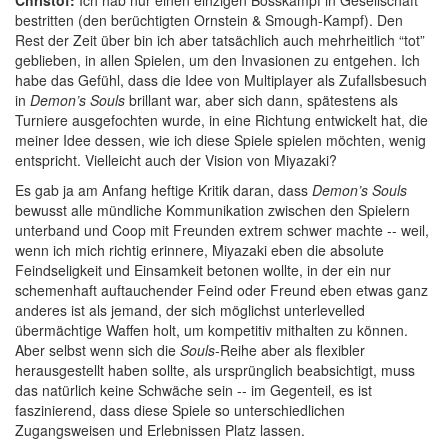
Christof:
Ich hab nur einen einzigen Bosskampf in Gesellschaft
bestritten (den berüchtigten Ornstein & Smough-Kampf). Den
Rest der Zeit über bin ich aber tatsächlich auch mehrheitlich “tot”
geblieben, in allen Spielen, um den Invasionen zu entgehen. Ich
habe das Gefühl, dass die Idee von Multiplayer als Zufallsbesuch
in
Demon’s Souls
brillant war, aber sich dann, spätestens als
Turniere ausgefochten wurde, in eine Richtung entwickelt hat, die
meiner Idee dessen, wie ich diese Spiele spielen möchten, wenig
entspricht. Vielleicht auch der Vision von Miyazaki?
Es gab ja am Anfang heftige Kritik daran, dass
Demon’s Souls
bewusst alle mündliche Kommunikation zwischen den Spielern
unterband und Coop mit Freunden extrem schwer machte -- weil,
wenn ich mich richtig erinnere, Miyazaki eben die absolute
Feindseligkeit und Einsamkeit betonen wollte, in der ein nur
schemenhaft auftauchender Feind oder Freund eben etwas ganz
anderes ist als jemand, der sich möglichst unterlevelled
übermächtige Waffen holt, um kompetitiv mithalten zu können.
Aber selbst wenn sich die
Souls
-Reihe aber als flexibler
herausgestellt haben sollte, als ursprünglich beabsichtigt, muss
das natürlich keine Schwäche sein -- im Gegenteil, es ist
faszinierend, dass diese Spiele so unterschiedlichen
Zugangsweisen und Erlebnissen Platz lassen.