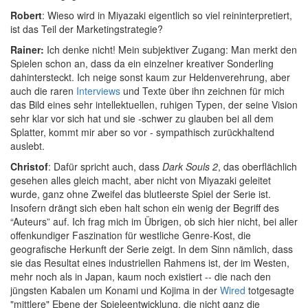
Robert
: Wieso wird in Miyazaki eigentlich so viel reininterpretiert,
ist das Teil der Marketingstrategie?
Rainer:
Ich denke nicht! Mein subjektiver Zugang: Man merkt den
Spielen schon an, dass da ein einzelner kreativer Sonderling
dahintersteckt. Ich neige sonst kaum zur Heldenverehrung, aber
auch die raren
Interviews
und Texte über ihn zeichnen für mich
das Bild eines sehr intellektuellen, ruhigen Typen, der seine Vision
sehr klar vor sich hat und sie -schwer zu glauben bei all dem
Splatter, kommt mir aber so vor - sympathisch zurückhaltend
auslebt.
Christof
: Dafür spricht auch, dass
Dark Souls 2
, das oberflächlich
gesehen alles gleich macht, aber nicht von Miyazaki geleitet
wurde, ganz ohne Zweifel das blutleerste Spiel der Serie ist.
Insofern drängt sich eben halt schon ein wenig der Begriff des
“Auteurs” auf. Ich frag mich im Übrigen, ob sich hier nicht, bei aller
offenkundiger Faszination für westliche Genre-Kost, die
geografische Herkunft der Serie zeigt. In dem Sinn nämlich, dass
sie das Resultat eines industriellen Rahmens ist, der im Westen,
mehr noch als in Japan, kaum noch existiert -- die nach den
jüngsten Kabalen um Konami und Kojima in der
Wired
totgesagte
"mittlere" Ebene der Spieleentwicklung, die nicht ganz die