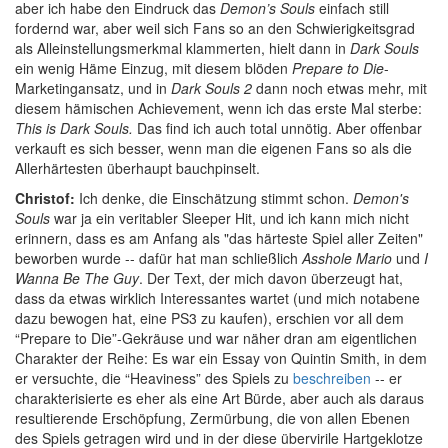
aber ich habe den Eindruck das
Demon’s Souls
einfach still
fordernd war, aber weil sich Fans so an den Schwierigkeitsgrad
als Alleinstellungsmerkmal klammerten, hielt dann in
Dark Souls
ein wenig Häme Einzug, mit diesem blöden
Prepare to Die
-
Marketingansatz, und in
Dark Souls 2
dann noch etwas mehr, mit
diesem hämischen Achievement, wenn ich das erste Mal sterbe:
This is Dark Souls.
Das find ich auch total unnötig. Aber offenbar
verkauft es sich besser, wenn man die eigenen Fans so als die
Allerhärtesten überhaupt bauchpinselt.
Christof:
Ich denke, die Einschätzung stimmt schon.
Demon's
Souls
war ja ein veritabler Sleeper Hit, und ich kann mich nicht
erinnern, dass es am Anfang als "das härteste Spiel aller Zeiten"
beworben wurde -- dafür hat man schließlich
Asshole Mario
und
I
Wanna Be The Guy
. Der Text, der mich davon überzeugt hat,
dass da etwas wirklich Interessantes wartet (und mich notabene
dazu bewogen hat, eine PS3 zu kaufen), erschien vor all dem
“Prepare to Die”-Gekräuse und war näher dran am eigentlichen
Charakter der Reihe: Es war ein Essay von Quintin Smith, in dem
er versuchte, die “Heaviness” des Spiels zu
beschreiben
-- er
charakterisierte es eher als eine Art Bürde, aber auch als daraus
resultierende Erschöpfung, Zermürbung, die von allen Ebenen
des Spiels getragen wird und in der diese übervirile Hartgeklotze