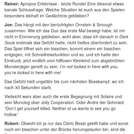
Rainer:
Apropos Erlebnisse - letzte Runde! Eine diesmal etwas
banale Schlussfrage: Welche Situation ist euch aus den Spielen
besonders lebhaft im Gedächtnis geblieben?
Joe:
Das hängt mit den berüchtigten Ornstein & Smough
zusammen. Wie ich das Duo das erste Mal besiegt habe, ist mir
nicht in Erinnerung geblieben, wohl aber, dass ich danach in
Dark
Souls
erstmals das Gefühl hatte, nicht heillos überfordert zu sein.
Das Spiel öffnet sich ein bisschen, kommt einem ein bisschen
entgegen, mit Schnellreisefunktion und so, und ich hatte den
Eindruck, jetzt endlich vom hilflosen Kleinkind zum abgebrühten
Monsterjäger gereift zu sein.
I’m not locked in here with you,
you’re locked in here with me!
Das Gefühl hielt ungefähr bis zum nächsten Bosskampf, wo ich
nach 30 Sekunden starb.
Vielleicht wars aber auch die erste Begegnung mit Solaire und
sein Monolog über Jolly Cooperation. Oder Andre der Schmied:
“Don’t get yourself killed. Neither of us wants to see you go
hollow.”
Robert:
Obwohl ich ja nur das Cleric Beast gekillt habe und sonst
noch ein bisschen unter der Brücke herumgelaufen bin, sind die