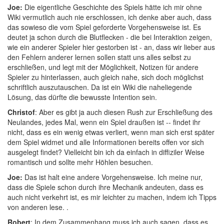
Joe:
Die eigentliche Geschichte des Spiels hätte ich mir ohne
Wiki vermutlich auch nie erschlossen, ich denke aber auch, dass
das sowieso die vom Spiel geforderte Vorgehensweise ist. Es
deutet ja schon durch die Blutflecken - die bei Interaktion zeigen,
wie ein anderer Spieler hier gestorben ist - an, dass wir lieber aus
den Fehlern anderer lernen sollen statt uns alles selbst zu
erschließen, und legt mit der Möglichkeit, Notizen für andere
Spieler zu hinterlassen, auch gleich nahe, sich doch möglichst
schriftlich auszutauschen. Da ist ein Wiki die naheliegende
Lösung, das dürfte die bewusste Intention sein.
Christof
: Aber es gibt ja auch diesen Rush zur Erschließung des
Neulandes, jedes Mal, wenn ein Spiel draußen ist -- findet ihr
nicht, dass es ein wenig etwas verliert, wenn man sich erst später
dem Spiel widmet und alle Informationen bereits offen vor sich
ausgelegt findet? Vielleicht bin ich da einfach in diffiziler Weise
romantisch und sollte mehr Höhlen besuchen.
Joe:
Das ist halt eine andere Vorgehensweise. Ich meine nur,
dass die Spiele schon durch ihre Mechanik andeuten, dass es
auch nicht verkehrt ist, es mir leichter zu machen, indem ich Tipps
von anderen lese. .
Robert
: In dem Zusammenhang muss ich auch sagen, dass es