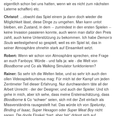
eigentlich schon bei uns hatten, wenn wir es nicht zum nächsten
Laterne schaffen) etc.
Christof
: ...obwohl das Spiel einem ja dann doch wieder die
Möglichkeit lässt, diese Dinge zu umgehen. Man kann untot
bleiben, ein Zustand, in dem -- zumindest in den ersten Spielen --
keine Invasion passieren konnte, auch wenn man dafür den Preis
zahlt, auch keine Unterstützung zu bekommen. Ich habe
Demon’s
Souls
weitestgehend so gespielt, weil es ein Spiel ist, das in
seiner Atmosphäre ohnehin stark auf Einsamkeit setzt.
Robert:
Wenn wir schon von Atmosphäre sprechen, eine Frage
an euch Fanboys: Würde - und falls ja: wie - die Welt von
Bloodborne
und Co als Walking Simulator funktionieren?
Rainer:
So sehr ich die Welten liebe, und so sehr ich auch den
ollen Videospieltourismus mag: Für mich ist der Kampf um jeden
Zentimeter Teil dieser Erfahrung. Nur durchwandern täte all der
Arbeit Unrecht - der der Designer, und auch der Spieler. Und ich
gehe in mich, aber ich sehe, dass meine Ersteinschätzung, dass
Bloodborne
& Co “schwer” seien, sich mit der Zeit einfach als
Missverständnis rausgestellt hat. Das würde ich von
Spelunky
,
Binding of Isaac
,
Super Hexagon
oder
Super Meat Boy
nicht
sagen. Die doofe Floskel “hart, aber fair” drängt sich auf.