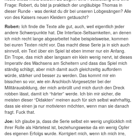
Frage: Robert, du bist ja praktisch der ungläubige Thomas in
dieser Runde - was denkst du dir bei unseren Lobgesängen? Alle
von des Kaisers neuen Kleidern getäuscht?
Robert:
Ich finde die Texte alle gut, auch, weil eigentlich jeder
andere Schwerpunkte hat. Die Interface-Seltsamkeiten, an denen
ich mich recht lange abgearbeitet habe beispielsweise, kommen
bei euren Texten nicht vor. Das macht diese Serie ja in sich auch
sinnvoll, ein Text über ein Spiel ist eben immer nur ein Anfang.
Ein Trope, das mich aber langsam ein klein wenig nervt, ist dieses
Imperativ des Wachsens am Scheitern und dass das Spiel mich
ständig schlägt, aber mich damit auch gleichzeitig auffordern
würde, stärker und besser zu werden. Das kommt mir ein
bisschen so vor, wie ein Arschloch-Vorgesetzter bei der
Militärausbildung, der mich anbrüllt und mich durch den Dreck
robben lässt, damit ich “härter” werde. Ich bin mir sicher, die
meisten dieser “Didakten” meinen auch für sich selbst wahrhaftig,
dass sie einen ja nur motivieren möchten, wenn man sie danach
fragt. Fuck that.
Joe:
Ich glaube ja, dass die Serie selbst ein wenig unglücklich mit
ihrer Rolle als Härtetest ist, beziehungsweise da ein wenig Opfer
des eigenen Erfolgs wurde. Korrigiert mich, wenn ich mich irre,