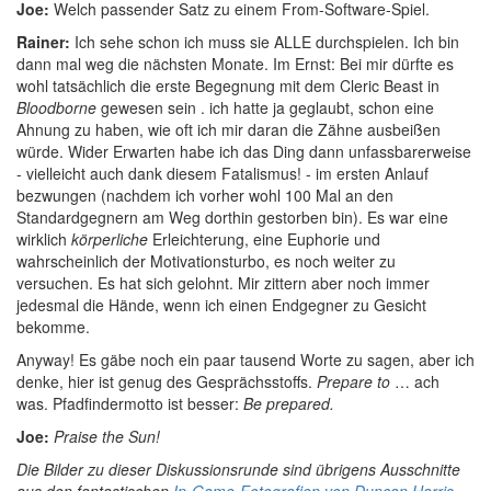
Joe:
Welch passender Satz zu einem From-Software-Spiel.
Rainer:
Ich sehe schon ich muss sie ALLE durchspielen. Ich bin
dann mal weg die nächsten Monate. Im Ernst: Bei mir dürfte es
wohl tatsächlich die erste Begegnung mit dem Cleric Beast in
Bloodborne
gewesen sein . ich hatte ja geglaubt, schon eine
Ahnung zu haben, wie oft ich mir daran die Zähne ausbeißen
würde. Wider Erwarten habe ich das Ding dann unfassbarerweise
- vielleicht auch dank diesem Fatalismus! - im ersten Anlauf
bezwungen (nachdem ich vorher wohl 100 Mal an den
Standardgegnern am Weg dorthin gestorben bin). Es war eine
wirklich
körperliche
Erleichterung, eine Euphorie und
wahrscheinlich der Motivationsturbo, es noch weiter zu
versuchen. Es hat sich gelohnt. Mir zittern aber noch immer
jedesmal die Hände, wenn ich einen Endgegner zu Gesicht
bekomme.
Anyway! Es gäbe noch ein paar tausend Worte zu sagen, aber ich
denke, hier ist genug des Gesprächsstoffs.
Prepare to
… ach
was. Pfadfindermotto ist besser:
Be prepared.
Joe:
Praise the Sun!
Die Bilder zu dieser Diskussionsrunde sind übrigens Ausschnitte