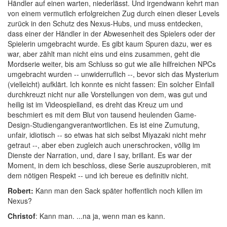
Händler auf einen warten, niederlässt. Und irgendwann kehrt man
von einem vermutlich erfolgreichen Zug durch einen dieser Levels
zurück in den Schutz des Nexus-Hubs, und muss entdecken,
dass einer der Händler in der Abwesenheit des Spielers oder der
Spielerin umgebracht wurde. Es gibt kaum Spuren dazu, wer es
war, aber zählt man nicht eins und eins zusammen, geht die
Mordserie weiter, bis am Schluss so gut wie alle hilfreichen NPCs
umgebracht wurden -- unwiderruflich --, bevor sich das Mysterium
(vielleicht) aufklärt. Ich konnte es nicht fassen: Ein solcher Einfall
durchkreuzt nicht nur alle Vorstellungen von dem, was gut und
heilig ist im Videospielland, es dreht das Kreuz um und
beschmiert es mit dem Blut von tausend heulenden Game-
Design-Studiengangverantwortlichen. Es ist eine Zumutung,
unfair, idiotisch -- so etwas hat sich selbst Miyazaki nicht mehr
getraut --, aber eben zugleich auch unerschrocken, völlig im
Dienste der Narration, und, dare I say, brillant. Es war der
Moment, in dem ich beschloss, diese Serie auszuprobieren, mit
dem nötigen Respekt -- und ich bereue es definitiv nicht.
Robert:
Kann man den Sack später hoffentlich noch killen im
Nexus?
Christof
: Kann man. ...na ja, wenn man es kann.