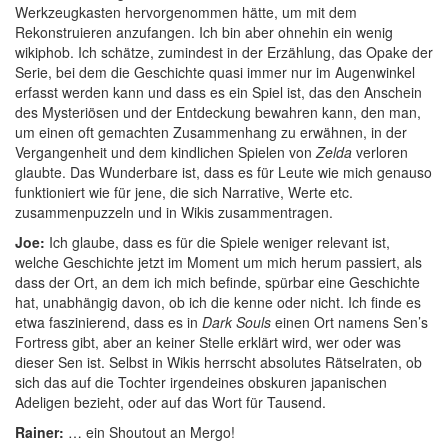
Werkzeugkasten hervorgenommen hätte, um mit dem
Rekonstruieren anzufangen. Ich bin aber ohnehin ein wenig
wikiphob. Ich schätze, zumindest in der Erzählung, das Opake der
Serie, bei dem die Geschichte quasi immer nur im Augenwinkel
erfasst werden kann und dass es ein Spiel ist, das den Anschein
des Mysteriösen und der Entdeckung bewahren kann, den man,
um einen oft gemachten Zusammenhang zu erwähnen, in der
Vergangenheit und dem kindlichen Spielen von
Zelda
verloren
glaubte. Das Wunderbare ist, dass es für Leute wie mich genauso
funktioniert wie für jene, die sich Narrative, Werte etc.
zusammenpuzzeln und in Wikis zusammentragen.
Joe:
Ich glaube, dass es für die Spiele weniger relevant ist,
welche Geschichte jetzt im Moment um mich herum passiert, als
dass der Ort, an dem ich mich befinde, spürbar eine Geschichte
hat, unabhängig davon, ob ich die kenne oder nicht. Ich finde es
etwa faszinierend, dass es in
Dark Souls
einen Ort namens Sen’s
Fortress gibt, aber an keiner Stelle erklärt wird, wer oder was
dieser Sen ist. Selbst in Wikis herrscht absolutes Rätselraten, ob
sich das auf die Tochter irgendeines obskuren japanischen
Adeligen bezieht, oder auf das Wort für Tausend.
Rainer:
… ein Shoutout an Mergo!