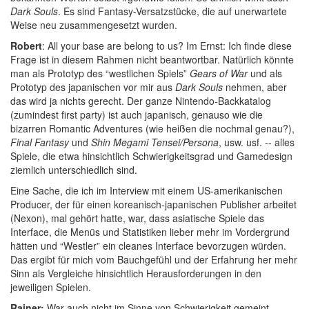
Dark Souls
. Es sind Fantasy-Versatzstücke, die auf unerwartete
Weise neu zusammengesetzt wurden.
Robert
: All your base are belong to us? Im Ernst: Ich finde diese
Frage ist in diesem Rahmen nicht beantwortbar. Natürlich könnte
man als Prototyp des “westlichen Spiels”
Gears of War
und als
Prototyp des japanischen vor mir aus
Dark Souls
nehmen, aber
das wird ja nichts gerecht. Der ganze Nintendo-Backkatalog
(zumindest first party) ist auch japanisch, genauso wie die
bizarren Romantic Adventures (wie heißen die nochmal genau?),
Final Fantasy
und
Shin Megami Tensei/Persona
, usw. usf. -- alles
Spiele, die etwa hinsichtlich Schwierigkeitsgrad und Gamedesign
ziemlich unterschiedlich sind.
Eine Sache, die ich im Interview mit einem US-amerikanischen
Producer, der für einen koreanisch-japanischen Publisher arbeitet
(Nexon), mal gehört hatte, war, dass asiatische Spiele das
Interface, die Menüs und Statistiken lieber mehr im Vordergrund
hätten und “Westler” ein cleanes Interface bevorzugen würden.
Das ergibt für mich vom Bauchgefühl und der Erfahrung her mehr
Sinn als Vergleiche hinsichtlich Herausforderungen in den
jeweiligen Spielen.
Rainer:
War auch nicht im Sinne von Schwierigkeit gemeint,