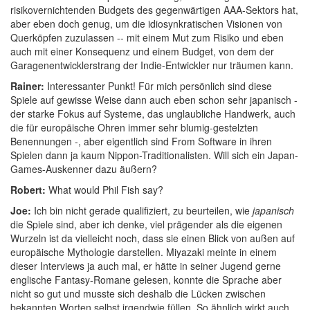
risikovernichtenden Budgets des gegenwärtigen AAA-Sektors hat,
aber eben doch genug, um die idiosynkratischen Visionen von
Querköpfen zuzulassen -- mit einem Mut zum Risiko und eben
auch mit einer Konsequenz und einem Budget, von dem der
Garagenentwicklerstrang der Indie-Entwickler nur träumen kann.
Rainer:
Interessanter Punkt! Für mich persönlich sind diese
Spiele auf gewisse Weise dann auch eben schon sehr japanisch -
der starke Fokus auf Systeme, das unglaubliche Handwerk, auch
die für europäische Ohren immer sehr blumig-gestelzten
Benennungen -, aber eigentlich sind From Software in ihren
Spielen dann ja kaum Nippon-Traditionalisten. Will sich ein Japan-
Games-Auskenner dazu äußern?
Robert:
What would Phil Fish say?
Joe:
Ich bin nicht gerade qualifiziert, zu beurteilen, wie
japanisch
die Spiele sind, aber ich denke, viel prägender als die eigenen
Wurzeln ist da vielleicht noch, dass sie einen Blick von außen auf
europäische Mythologie darstellen. Miyazaki meinte in einem
dieser Interviews ja auch mal, er hätte in seiner Jugend gerne
englische Fantasy-Romane gelesen, konnte die Sprache aber
nicht so gut und musste sich deshalb die Lücken zwischen
bekannten Worten selbst irgendwie füllen. So ähnlich wirkt auch