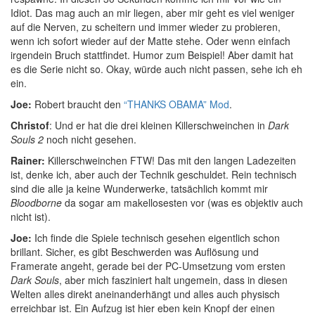
Idiot. Das mag auch an mir liegen, aber mir geht es viel weniger
auf die Nerven, zu scheitern und immer wieder zu probieren,
wenn ich sofort wieder auf der Matte stehe. Oder wenn einfach
irgendein Bruch stattfindet. Humor zum Beispiel! Aber damit hat
es die Serie nicht so. Okay, würde auch nicht passen, sehe ich eh
ein.
Joe:
Robert braucht den
“THANKS OBAMA” Mod
.
Christof
: Und er hat die drei kleinen Killerschweinchen in
Dark
Souls 2
noch nicht gesehen.
Rainer:
Killerschweinchen FTW! Das mit den langen Ladezeiten
ist, denke ich, aber auch der Technik geschuldet. Rein technisch
sind die alle ja keine Wunderwerke, tatsächlich kommt mir
Bloodborne
da sogar am makellosesten vor (was es objektiv auch
nicht ist).
Joe:
Ich finde die Spiele technisch gesehen eigentlich schon
brillant. Sicher, es gibt Beschwerden was Auflösung und
Framerate angeht, gerade bei der PC-Umsetzung vom ersten
Dark Souls
, aber mich fasziniert halt ungemein, dass in diesen
Welten alles direkt aneinanderhängt und alles auch physisch
erreichbar ist. Ein Aufzug ist hier eben kein Knopf der einen