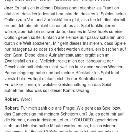
Joe:
Es hat sich in diesen Diskussionen offenbar als Tradition
etabliert, dass ich jedesmal beanstande, dass es in Spielen keine
Option zum Vor- und Zurückblättern gibt, also tue ich dies hiermit
erneut. Ich bin mir nicht sicher, ob es als Spiel funktionieren
würde, aber ich bin schwer dafür, dass es in
Dark Souls
so eine
Option geben sollte. Einfach alle Feinde auf passiv schalten und
durch die Welt spazieren. Mir geht dieses Insistieren, dass Spiele
nur haargenau so oder so erlebt werden dürfen, ein bisschen auf
den Geist. Diese ideale Aufnahmesituation ergibt sich im
Zweifelsfall eh nie. Vielleicht rockt mich der Höhepunkt der
Geschichte halt einfach nicht, weil ich kurz davor sechs Wochen
Pause eingelegt habe und bei meiner Rückkehr ins Spiel total
verwirrt bin. Es liegt einfach nicht in der Kontrolle der
Entwickler_innen, in welcher Geisteshaltung ich das Spiel
aufnehme, also was soll dieser Kontrollzwang.
Robert:
Word!
Robert:
Für mich zählt die alte Frage: Wie geht das Spiel bzw.
das Gamedesign mit meinem Scheitern um? Ja, es geht mir auf
die Nerven, dass in riesigen Lettern “YOU DIED” geschrieben
steht und ich eine halbe Minute warten muss, bis ich wieder
respawne. In diesen 30 Sekunden komme ich mir vor wie ein