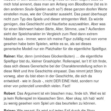
mich total annervt, dass man am Anfang von
Bloodborne
(Ist es in
den anderen
Souls
-Spielen auch so?) diese ganzen doofen Werte
einstellen muss, wie der Charakter aussieht. Das passt überhaupt
nicht zum Typ des Spiels und dieser stringenten Welt. Es würde
genügen, das Geschlecht und Hautfarbe auszuwählen. Aber was
für einen Mehrwert haben Bärte, Alter, Stimme, usw.? Außerdem
sieht der Spielcharakter im Vergleich zum Rest dann extrem
hässlich aus - immer, wenn ich meine Figur zufällig mal von vorne
gesehen habe beim Spielen, wirkte es so, als sei dieses
generische Modell nur ein Platzhalter für die eigentliche Spielfigur.
Rainer:
Klar, denn (ominöses Glockenläuten) … die eigentliche
Spielfigur bist du, kleiner Grashüpfer. Rollenspiel, isn’t it! Ich finde,
dass sich dieses Generische bei der Charaktererstellung schon in
diese Welt und ihre Geschichte einpasst. Das nimmt jetzt Story
vorweg, aber du bist eben in der Geschichte, die sich da
entwickelt - wie in
Souls
-, nicht DER EINE Held, sondern nur
einer von potenziell unendlich vielen. Fact!
Robert
: Das Argument ist ein bisschen mau, finde ich. Weil es ist
ja kein Rollenspiel im klassischen Sinn. Aber okay, ich hab’ wohl
zu wenig gesehen vom Spiel um das beurteilen zu können.
Rainer:
Wie gesagt: Es wird auf jeden Fall durch die Story