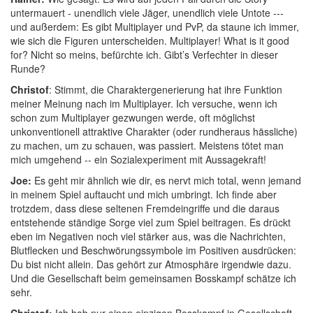
untermauert - unendlich viele Jäger, unendlich viele Untote ---
und außerdem: Es gibt Multiplayer und PvP, da staune ich immer,
wie sich die Figuren unterscheiden. Multiplayer! What is it good
for? Nicht so meins, befürchte ich. Gibt’s Verfechter in dieser
Runde?
Christof
: Stimmt, die Charaktergenerierung hat ihre Funktion
meiner Meinung nach im Multiplayer. Ich versuche, wenn ich
schon zum Multiplayer gezwungen werde, oft möglichst
unkonventionell attraktive Charakter (oder rundheraus hässliche)
zu machen, um zu schauen, was passiert. Meistens tötet man
mich umgehend -- ein Sozialexperiment mit Aussagekraft!
Joe:
Es geht mir ähnlich wie dir, es nervt mich total, wenn jemand
in meinem Spiel auftaucht und mich umbringt. Ich finde aber
trotzdem, dass diese seltenen Fremdeingriffe und die daraus
entstehende ständige Sorge viel zum Spiel beitragen. Es drückt
eben im Negativen noch viel stärker aus, was die Nachrichten,
Blutflecken und Beschwörungssymbole im Positiven ausdrücken:
Du bist nicht allein. Das gehört zur Atmosphäre irgendwie dazu.
Und die Gesellschaft beim gemeinsamen Bosskampf schätze ich
sehr.