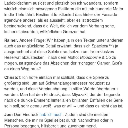
Ladebildschirm auslöst und plötzlich bin ich woanders, sondern
wirklich eine sich bewegende Plattform die mit mir hunderte Meter
in die Tiefe fährt. Bestimmt funktioniert das hinter der Fassade
irgendwie anders, als es aussieht, aber es ist trotzdem
beeindruckend, dass die Welt, die ich vor dem Vorhang sehe,
keinerlei absurden, willkürlichen Grenzen hat.
Rainer:
Andere Frage: Wir haben ja in den Texten unter anderem
auch das unglückliche Detail erwähnt, dass sich Spackos(™) ja
ausgerechnet auf diese Spiele draufsetzen um ihr exklusives
Reservat abzustecken - nach dem Motto:
Bloodborne
& Co zu
mögen, ist irgendwie das Abzeichen der “richtigen” Gamer. Gibt’s
da einen Weg raus?
Christof
: Ich hoffe einfach mal schlicht, dass die Spiele zu
großartig sind, um auf Schwanzlängenmesser reduziert zu
werden, und diese Vereinnahmung in stiller Würde überdauern
werden. Man hat den Eindruck, dass Miyazaki, der der Legende
nach die dunkle Eminenz hinter allen brillanten Einfällen der Serie
sein soll, sehr genau weiß, was er will -- und dass es nicht das ist.
Joe:
Den Eindruck
hab ich auch
. Zudem sind die meisten
Menschen, die mir im Spiel selbst durch Nachrichten oder in
Persona begegnen, hilfsbereit und zuvorkommend.