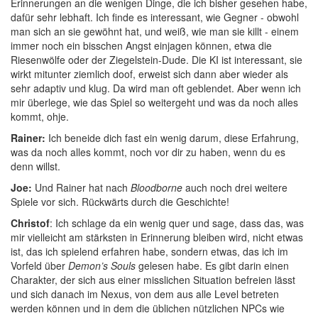
Erinnerungen an die wenigen Dinge, die ich bisher gesehen habe,
dafür sehr lebhaft. Ich finde es interessant, wie Gegner - obwohl
man sich an sie gewöhnt hat, und weiß, wie man sie killt - einem
immer noch ein bisschen Angst einjagen können, etwa die
Riesenwölfe oder der Ziegelstein-Dude. Die KI ist interessant, sie
wirkt mitunter ziemlich doof, erweist sich dann aber wieder als
sehr adaptiv und klug. Da wird man oft geblendet. Aber wenn ich
mir überlege, wie das Spiel so weitergeht und was da noch alles
kommt, ohje.
Rainer:
Ich beneide dich fast ein wenig darum, diese Erfahrung,
was da noch alles kommt, noch vor dir zu haben, wenn du es
denn willst.
Joe:
Und Rainer hat nach
Bloodborne
auch noch drei weitere
Spiele vor sich. Rückwärts durch die Geschichte!
Christof
: Ich schlage da ein wenig quer und sage, dass das, was
mir vielleicht am stärksten in Erinnerung bleiben wird, nicht etwas
ist, das ich spielend erfahren habe, sondern etwas, das ich im
Vorfeld über
Demon’s Souls
gelesen habe. Es gibt darin einen
Charakter, der sich aus einer misslichen Situation befreien lässt
und sich danach im Nexus, von dem aus alle Level betreten
werden können und in dem die üblichen nützlichen NPCs wie