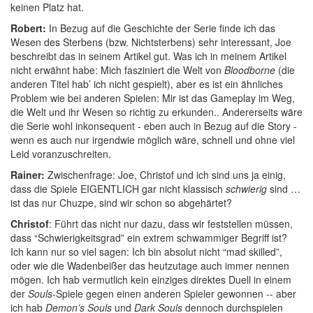
keinen Platz hat.
Robert:
In Bezug auf die Geschichte der Serie finde ich das
Wesen des Sterbens (bzw. Nichtsterbens) sehr interessant, Joe
beschreibt das in seinem Artikel gut. Was ich in meinem Artikel
nicht erwähnt habe: Mich fasziniert die Welt von
Bloodborne
(die
anderen Titel hab’ ich nicht gespielt), aber es ist ein ähnliches
Problem wie bei anderen Spielen: Mir ist das Gameplay im Weg,
die Welt und ihr Wesen so richtig zu erkunden.. Andererseits wäre
die Serie wohl inkonsequent - eben auch in Bezug auf die Story -
wenn es auch nur irgendwie möglich wäre, schnell und ohne viel
Leid voranzuschreiten.
Rainer:
Zwischenfrage: Joe, Christof und ich sind uns ja einig,
dass die Spiele EIGENTLICH gar nicht klassisch
schwierig
sind …
ist das nur Chuzpe, sind wir schon so abgehärtet?
Christof
: Führt das nicht nur dazu, dass wir feststellen müssen,
dass “Schwierigkeitsgrad” ein extrem schwammiger Begriff ist?
Ich kann nur so viel sagen: Ich bin absolut nicht “mad skilled”,
oder wie die Wadenbeißer das heutzutage auch immer nennen
mögen. Ich hab vermutlich kein einziges direktes Duell in einem
der
Souls
-Spiele gegen einen anderen Spieler gewonnen -- aber
ich hab
Demon’s Souls
und
Dark Souls
dennoch durchspielen