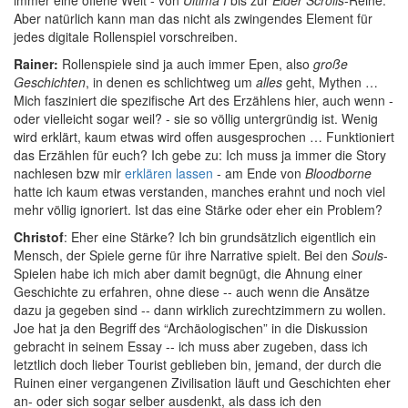
immer eine offene Welt - von
Ultima I
bis zur
Elder Scrolls
-Reihe.
Aber natürlich kann man das nicht als zwingendes Element für
jedes digitale Rollenspiel vorschreiben.
Rainer:
Rollenspiele sind ja auch immer Epen, also
große
Geschichten
, in denen es schlichtweg um
alles
geht, Mythen …
Mich fasziniert die spezifische Art des Erzählens hier, auch wenn -
oder vielleicht sogar weil? - sie so völlig untergründig ist. Wenig
wird erklärt, kaum etwas wird offen ausgesprochen … Funktioniert
das Erzählen für euch? Ich gebe zu: Ich muss ja immer die Story
nachlesen bzw mir
erklären lassen
- am Ende von
Bloodborne
hatte ich kaum etwas verstanden, manches erahnt und noch viel
mehr völlig ignoriert. Ist das eine Stärke oder eher ein Problem?
Christof
: Eher eine Stärke? Ich bin grundsätzlich eigentlich ein
Mensch, der Spiele gerne für ihre Narrative spielt. Bei den
Souls
-
Spielen habe ich mich aber damit begnügt, die Ahnung einer
Geschichte zu erfahren, ohne diese -- auch wenn die Ansätze
dazu ja gegeben sind -- dann wirklich zurechtzimmern zu wollen.
Joe hat ja den Begriff des “Archäologischen” in die Diskussion
gebracht in seinem Essay -- ich muss aber zugeben, dass ich
letztlich doch lieber Tourist geblieben bin, jemand, der durch die
Ruinen einer vergangenen Zivilisation läuft und Geschichten eher
an- oder sich sogar selber ausdenkt, als dass ich den