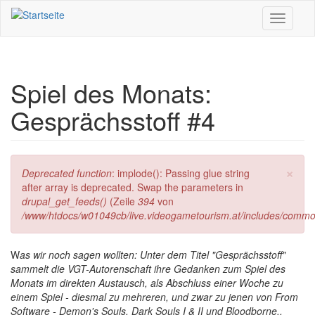
Direkt zum Inhalt
Toggle
navigati
Spiel des Monats:
Gesprächsstoff #4
×
Fehlermeldung
Deprecated function
: implode(): Passing glue string
after array is deprecated. Swap the parameters in
drupal_get_feeds()
(Zeile
394
von
/www/htdocs/w01049cb/live.videogametourism.at/includes/commo
W
as wir noch sagen wollten: Unter dem Titel "Gesprächsstoff"
sammelt die VGT-Autorenschaft ihre Gedanken zum Spiel des
Monats im direkten Austausch, als Abschluss einer Woche zu
einem Spiel - diesmal zu mehreren, und zwar zu jenen von From
Software - Demon's Souls, Dark Souls I & II und Bloodborne..