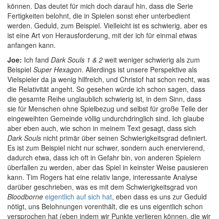
können. Das deutet für mich doch darauf hin, dass die Serie
Fertigkeiten belohnt, die in Spielen sonst eher unterbedient
werden. Geduld, zum Beispiel. Vielleicht ist es schwierig, aber es
ist eine Art von Herausforderung, mit der ich für einmal etwas
anfangen kann.
Joe:
Ich fand
Dark Souls 1 & 2
weit weniger schwierig als zum
Beispiel
Super Hexagon
. Allerdings ist unsere Perspektive als
Vielspieler da ja wenig hilfreich, und Christof hat schon recht, was
die Relativität angeht. So gesehen würde ich schon sagen, dass
die gesamte Reihe unglaublich schwierig ist, in dem Sinn, dass
sie für Menschen ohne Spielbezug und selbst für große Teile der
eingeweihten Gemeinde völlig undurchdringlich sind. Ich glaube
aber eben auch, wie schon in meinem Text gesagt, dass sich
Dark Souls
nicht primär über seinen Schwierigkeitsgrad definiert.
Es ist zum Beispiel nicht nur schwer, sondern auch enervierend,
dadurch etwa, dass ich oft in Gefahr bin, von anderen Spielern
überfallen zu werden, aber das Spiel in keinster Weise pausieren
kann. Tim Rogers hat eine relativ lange, interessante Analyse
darüber geschrieben, was es mit dem Schwierigkeitsgrad von
Bloodborne
eigentlich auf sich hat
, eben dass es uns zur Geduld
nötigt, uns Belohnungen vorenthält, die es uns eigentlich schon
versprochen hat (eben indem wir Punkte verlieren können, die wir