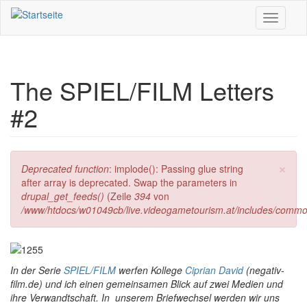
Direkt zum Inhalt
Toggle
navigati
The SPIEL/FILM Letters
#2
×
Fehlermeldung
Deprecated function
: implode(): Passing glue string
after array is deprecated. Swap the parameters in
drupal_get_feeds()
(Zeile
394
von
/www/htdocs/w01049cb/live.videogametourism.at/includes/commo
In der Serie
SPIEL/FILM
werfen Kollege
Ciprian David
(negativ-
film.de) und ich einen gemeinsamen Blick auf zwei Medien und
ihre Verwandtschaft. In unserem Briefwechsel werden wir uns