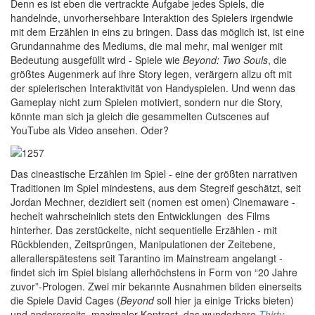
Denn es ist eben die vertrackte Aufgabe jedes Spiels, die
handelnde, unvorhersehbare Interaktion des Spielers irgendwie
mit dem Erzählen in eins zu bringen. Dass das möglich ist, ist eine
Grundannahme des Mediums, die mal mehr, mal weniger mit
Bedeutung ausgefüllt wird - Spiele wie
Beyond: Two Souls
, die
größtes Augenmerk auf ihre Story legen, verärgern allzu oft mit
der spielerischen Interaktivität von Handyspielen. Und wenn das
Gameplay nicht zum Spielen motiviert, sondern nur die Story,
könnte man sich ja gleich die gesammelten Cutscenes auf
YouTube als Video ansehen. Oder?
D
as cineastische Erzählen im Spiel - eine der größten narrativen
Traditionen im Spiel mindestens, aus dem Stegreif geschätzt, seit
Jordan Mechner, dezidiert seit (nomen est omen) Cinemaware -
hechelt wahrscheinlich stets den Entwicklungen des Films
hinterher. Das zerstückelte, nicht sequentielle Erzählen - mit
Rückblenden, Zeitsprüngen, Manipulationen der Zeitebene,
allerallerspätestens seit Tarantino im Mainstream angelangt -
findet sich im Spiel bislang allerhöchstens in Form von “20 Jahre
zuvor”-Prologen. Zwei mir bekannte Ausnahmen bilden einerseits
die Spiele David Cages (
Beyond
soll hier ja einige Tricks bieten)
und andererseits, maximaler Kontrast, das wunderbare
Thirty