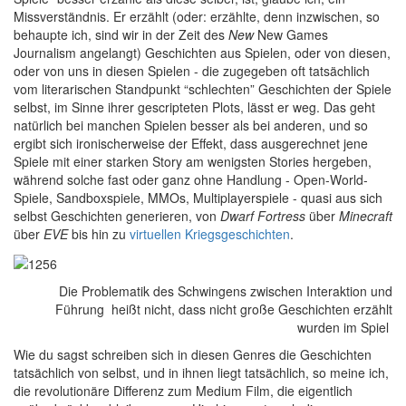
Missverständnis. Er erzählt (oder: erzählte, denn inzwischen, so
behaupte ich, sind wir in der Zeit des
New
New Games
Journalism angelangt) Geschichten aus Spielen, oder von diesen,
oder von uns in diesen Spielen - die zugegeben oft tatsächlich
vom literarischen Standpunkt “schlechten” Geschichten der Spiele
selbst, im Sinne ihrer gescripteten Plots, lässt er weg. Das geht
natürlich bei manchen Spielen besser als bei anderen, und so
ergibt sich ironischerweise der Effekt, dass ausgerechnet jene
Spiele mit einer starken Story am wenigsten Stories hergeben,
während solche fast oder ganz ohne Handlung - Open-World-
Spiele, Sandboxspiele, MMOs, Multiplayerspiele - quasi aus sich
selbst Geschichten generieren, von
Dwarf Fortress
über
Minecraft
über
EVE
bis hin zu
virtuellen Kriegsgeschichten
.
Die Problematik des Schwingens zwischen Interaktion und
Führung heißt nicht, dass nicht große Geschichten erzählt
wurden im Spiel
W
ie du sagst schreiben sich in diesen Genres die Geschichten
tatsächlich von selbst, und in ihnen liegt tatsächlich, so meine ich,
die revolutionäre Differenz zum Medium Film, die eigentlich