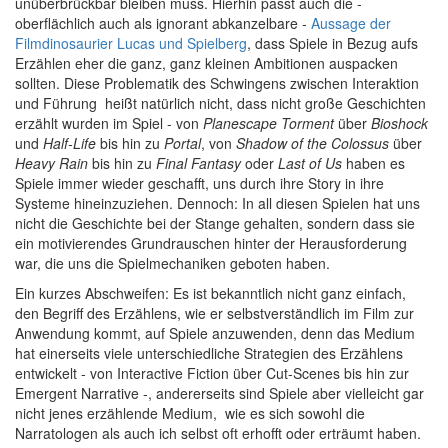
unüberbrückbar bleiben muss. Hierhin passt auch die -
oberflächlich auch als ignorant abkanzelbare -
Aussage der
Filmdinosaurier Lucas und Spielberg
, dass Spiele in Bezug aufs
Erzählen eher die ganz, ganz kleinen Ambitionen auspacken
sollten. Diese Problematik des Schwingens zwischen Interaktion
und Führung heißt natürlich nicht, dass nicht große Geschichten
erzählt wurden im Spiel - von
Planescape Torment
über
Bioshock
und
Half-Life
bis hin zu
Portal
, von
Shadow of the Colossus
über
Heavy Rain
bis hin zu
Final Fantasy
oder
Last of Us
haben es
Spiele immer wieder geschafft, uns durch ihre Story in ihre
Systeme hineinzuziehen. Dennoch: In all diesen Spielen hat uns
nicht die Geschichte bei der Stange gehalten, sondern dass sie
ein motivierendes Grundrauschen hinter der Herausforderung
war, die uns die Spielmechaniken geboten haben.
Ein kurzes Abschweifen: Es ist bekanntlich nicht ganz einfach,
den Begriff des Erzählens, wie er selbstverständlich im Film zur
Anwendung kommt, auf Spiele anzuwenden, denn das Medium
hat einerseits viele unterschiedliche Strategien des Erzählens
entwickelt - von Interactive Fiction über Cut-Scenes bis hin zur
Emergent Narrative -, andererseits sind Spiele aber vielleicht gar
nicht jenes erzählende Medium, wie es sich sowohl die
Narratologen als auch ich selbst oft erhofft oder erträumt haben.