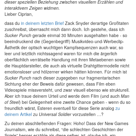
dieser speziellen Beziehung zwischen visuellem Erzählen und
interaktivem Zeigen widmen.
L
ieber Ciprian,
dass du
in deinem letzten Brief
Zack Snyder derartige Großtaten
zuschreibst, überrascht mich dann doch. Ich gestehe, dass ich
Sucker Punch
gerade einmal 30 Minuten ausgehalten habe - so
beeindruckend die (Gegenbegriff!) Musikvideo-und-Werbeclip-
Ästhetik der optisch wuchtigen Kampfsequenzen auch war, so
leer und letztlich nichtssagend waren für mich die ärgerlich
oberflächlich verrätselte Handlung mit ihren Metaebenen sowie
die Hauptdarsteller, die auch als virtuelle Drahtgittermodelle nicht
emotionsloser und hölzerner wirken hätten können. Für mich ist
Sucker Punch
nach dieser zugegeben nur fragmentarischen
Sichtung eher der Beweis dafür gewesen, dass Film eben
Videospiele missversteht, und zwar visuell ebenso wie strukturell.
Aber ich traue deinem Urteil und werde dem Film (und auch
Man
of Steel
) bei Gelegenheit eine zweite Chance geben - wenn du so
freundlich wärst, Esteren eventuell für diese Serie analog
zu
deinem Artikel
zu
Universal Soldier
vorzustellen …?
Zu deinen abschließenden Fragen: Hoho! Dass der New Games
Journalism, wie du schreibst, “die schlechten Geschichten der
Spiele” besser erzähle als diese selber, ist, glaube ich, ein