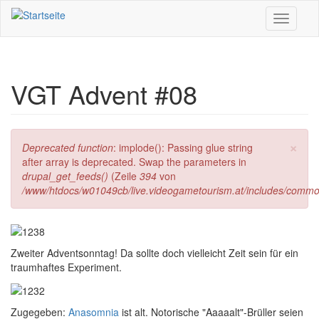
Direkt zum Inhalt
Toggle
navigati
VGT Advent #08
×
Fehlermeldung
Deprecated function
: implode(): Passing glue string
after array is deprecated. Swap the parameters in
drupal_get_feeds()
(Zeile
394
von
/www/htdocs/w01049cb/live.videogametourism.at/includes/commo
Zweiter Adventsonntag! Da sollte doch vielleicht Zeit sein für ein
traumhaftes Experiment.
Zugegeben:
Anasomnia
ist alt. Notorische "Aaaaalt"-Brüller seien