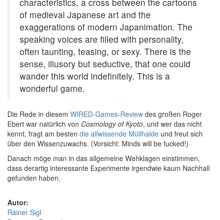
characteristics, a cross between the cartoons
of medieval Japanese art and the
exaggerations of modern Japanimation. The
speaking voices are filled with personality,
often taunting, teasing, or sexy. There is the
sense, illusory but seductive, that one could
wander this world indefinitely. This is a
wonderful game.
Die Rede in diesem
WIRED-Games-Review
des großen Roger
Ebert war natürlich von
Cosmology of Kyoto
, und wer das nicht
kennt, fragt am besten
die allwissende Müllhalde
und freut sich
über den Wissenzuwachs. (Vorsicht: Minds will be fucked!)
Danach möge man in das allgemeine Wehklagen einstimmen,
dass derartig interessante Experimente irgendwie kaum Nachhall
gefunden haben.
Autor:
Rainer Sigl