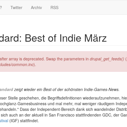
?
Twitter
Archiv
RSS
rd: Best of Indie März
g after array is deprecated. Swap the parameters in
drupal_get_feeds()
(
ncludes/common.inc
).
tandard
zeigt wieder ein Best-of der schönsten Indie-Games-News.
ieser Stelle geschehen, die Begriffsdefinitionen wiederaufzunehmen, hi
n Hochglanz-Gamesbusiness und mal mehr, mal weniger räudigem Indep
 behandeln." Dass der Independent-Bereich dank sich wandelnder Distr
ich auch an der aktuell in San Francisco stattfindenden GDC, der G
tival
(IGF) stattfindet.