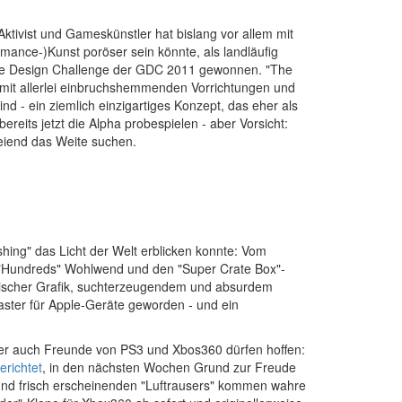
tivist und Gameskünstler hat bislang vor allem mit
rmance-)Kunst poröser sein könnte, als landläufig
Game Design Challenge der GDC 2011 gewonnen. "The
m mit allerlei einbruchshemmenden Vorrichtungen und
ind - ein ziemlich einzigartiges Konzept, das eher als
its jetzt die Alpha probespielen - aber Vorsicht:
reiend das Weite suchen.
shing" das Licht der Welt erblicken konnte: Vom
eg "Hundreds" Wohlwend und den "Super Crate Box"-
ylischer Grafik, suchterzeugendem und absurdem
ster für Apple-Geräte geworden - und ein
 aber auch Freunde von PS3 und Xbos360 dürfen hoffen:
erichtet
, in den nächsten Wochen Grund zur Freude
 und frisch erscheinenden "Luftrausers" kommen wahre