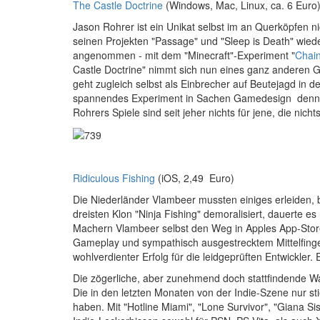
The Castle Doctrine
(Windows, Mac, Linux, ca. 6 Euro
Jason Rohrer ist ein Unikat selbst im an Querköpfen 
seinen Projekten "Passage" und "Sleep is Death" wiede
angenommen - mit dem "Minecraft"-Experiment "
Chai
Castle Doctrine" nimmt sich nun eines ganz anderen G
geht zugleich selbst als Einbrecher auf Beutejagd in de
spannendes Experiment in Sachen Gamedesign denn als
Rohrers Spiele sind seit jeher nichts für jene, die n
Ridiculous Fishing
(iOS, 2,49 Euro)
Die Niederländer Vlambeer mussten einiges erleiden, bi
dreisten Klon "Ninja Fishing" demoralisiert, dauerte
Machern Vlambeer selbst den Weg in Apples App-Store
Gameplay und sympathisch ausgestrecktem Mittelfinge
wohlverdienter Erfolg für die leidgeprüften Entwickler. 
Die zögerliche, aber zunehmend doch stattfindende Wa
Die in den letzten Monaten von der Indie-Szene nur s
haben. Mit "Hotline Miami", "Lone Survivor", "Giana 