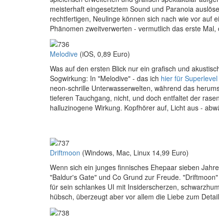
meisterhaft eingesetztem Sound und Paranoia auslös
rechtfertigen, Neulinge können sich nach wie vor auf 
Phänomen zweitverwerten - vermutlich das erste Mal, 
Melodive
(iOS, 0,89 Euro)
Was auf den ersten Blick nur ein grafisch und akustis
Sogwirkung: In "Melodive" - das ich
hier für Superlevel
neon-schrille Unterwasserwelten, während das herumsc
tieferen Tauchgang, nicht, und doch entfaltet der ra
halluzinogene Wirkung. Kopfhörer auf, Licht aus - abwä
Driftmoon
(Windows, Mac, Linux 14,99 Euro)
Wenn sich ein junges finnisches Ehepaar sieben Jahre 
"Baldur's Gate" und Co Grund zur Freude. "Driftmoon
für sein schlankes UI mit Insiderscherzen, schwarzhu
hübsch, überzeugt aber vor allem die Liebe zum Detail