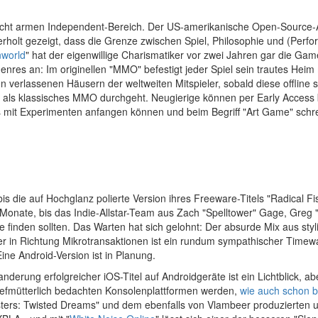
)
nicht armen Independent-Bereich. Der US-amerikanische Open-Source-Ak
rholt gezeigt, dass die Grenze zwischen Spiel, Philosophie und (Perfo
nworld
" hat der eigenwillige Charismatiker vor zwei Jahren gar die 
enres an: Im originellen "MMO" befestigt jeder Spiel sein trautes Hei
n verlassenen Häusern der weltweiten Mitspieler, sobald diese offline s
 klassisches MMO durchgeht. Neugierige können per Early Access bere
ichts mit Experimenten anfangen können und beim Begriff "Art Game" sch
s die auf Hochglanz polierte Version ihres Freeware-Titels "Radical Fi
 es Monate, bis das Indie-Allstar-Team aus Zach "Spelltower" Gage, Gr
 finden sollten. Das Warten hat sich gelohnt: Der absurde Mix aus st
r in Richtung Mikrotransaktionen ist ein rundum sympathischer Timewa
Eine Android-Version ist in Planung.
nderung erfolgreicher iOS-Titel auf Androidgeräte ist ein Lichtblick,
tiefmütterlich bedachten Konsolenplattformen werden,
wie auch schon b
Sisters: Twisted Dreams" und dem ebenfalls von Vlambeer produzierten