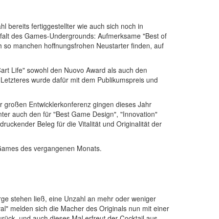
 bereits fertiggestellter wie auch sich noch in
lfalt des Games-Undergrounds: Aufmerksame "Best of
h so manchen hoffnungsfrohen Neustarter finden, auf
Cart Life" sowohl den Nuovo Award als auch den
 Letzteres wurde dafür mit dem Publikumspreis und
r großen Entwicklerkonferenz gingen dieses Jahr
nter auch den für "Best Game Design", "Innovation"
uckender Beleg für die Vitalität und Originalität der
e-Games des vergangenen Monats.
rge stehen ließ, eine Unzahl an mehr oder weniger
val" melden sich die Macher des Originals nun mit einer
rück, und auch dieses Mal erfreut der Cocktail aus