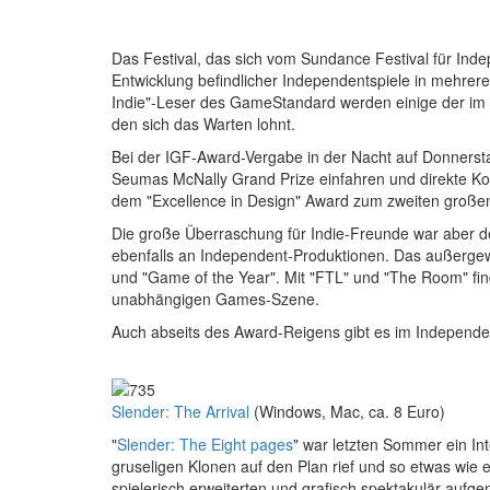
Das Festival, das sich vom Sundance Festival für Indepe
Entwicklung befindlicher Independentspiele in mehrere
Indie"-Leser des GameStandard werden einige der im v
den sich das Warten lohnt.
Bei der IGF-Award-Vergabe in der Nacht auf Donnerst
Seumas McNally Grand Prize einfahren und direkte Ko
dem "Excellence in Design" Award zum zweiten große
Die große Überraschung für Indie-Freunde war aber d
ebenfalls an Independent-Produktionen. Das außergewö
und "Game of the Year". Mit "FTL" und "The Room" finde
unabhängigen Games-Szene.
Auch abseits des Award-Reigens gibt es im Independe
Slender: The Arrival
(Windows, Mac, ca. 8 Euro)
"
Slender: The Eight pages
" war letzten Sommer ein In
gruseligen Klonen auf den Plan rief und so etwas wie 
spielerisch erweiterten und grafisch spektakulär auf