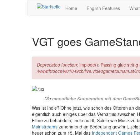
Direkt zum Inhalt
Home
English Features
What
VGT goes GameStanda
Fehlermeldung
Deprecated function
: implode(): Passing glue strin
/www/htdocs/w01049cb/live.videogametourism.at/i
Die
monatliche Kooperation mit dem GameS
W
as ist Indie? Ohne jetzt, wie schon des Öfteren an d
eigentlich auch einiges über das Verhältnis zwische
Filme zu behandeln; Indie heißt, Spiele wie Musik zu
Mainstreams
zunehmend an Bedeutung gewinnt, zeigt s
heuer schon zum 15. Mal das
Independent Games Fes