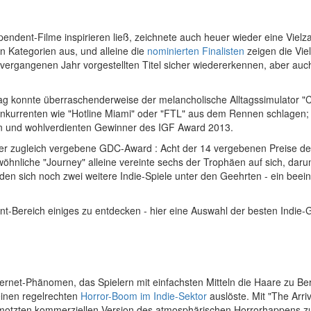
ndent-Filme inspirieren ließ, zeichnete auch heuer wieder eine Vielzahl
n Kategorien aus, und alleine die
nominierten Finalisten
zeigen die Vie
ergangenen Jahr vorgestellten Titel sicher wiedererkennen, aber auc
ag konnte überraschenderweise der melancholische Alltagssimulator "
nkurrenten wie "Hotline Miami" oder "FTL" aus dem Rennen schlagen;
n und wohlverdienten Gewinner des IGF Award 2013.
er zugleich vergebene GDC-Award : Acht der 14 vergebenen Preise de
hnliche "Journey" alleine vereinte sechs der Trophäen auf sich, daru
n sich noch zwei weitere Indie-Spiele unter den Geehrten - ein beeindr
nt-Bereich einiges zu entdecken - hier eine Auswahl der besten Indi
ternet-Phänomen, das Spielern mit einfachsten Mitteln die Haare zu Be
einen regelrechten
Horror-Boom im Indie-Sektor
auslöste. Mit "The Arri
gemotzten kommerziellen Version des atmosphärischen Horrorhappens zu