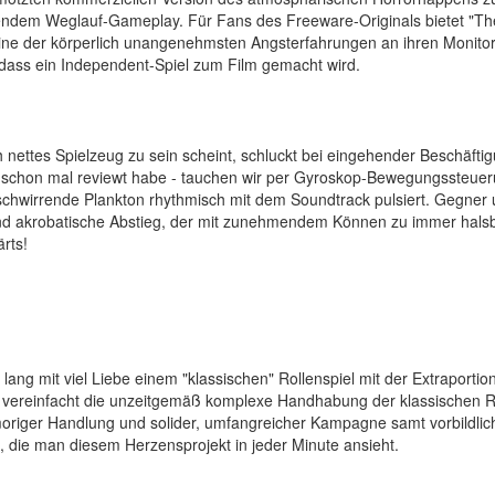
endem Weglauf-Gameplay. Für Fans des Freeware-Originals bietet "Th
eine der körperlich unangenehmsten Angsterfahrungen an ihren Monitore
dass ein Independent-Spiel zum Film gemacht wird.
ch nettes Spielzeug zu sein scheint, schluckt bei eingehender Beschäf
schon mal reviewt habe - tauchen wir per Gyroskop-Bewegungssteuerun
hwirrende Plankton rhythmisch mit dem Soundtrack pulsiert. Gegner un
send akrobatische Abstieg, der mit zunehmendem Können zu immer halsbr
rts!
lang mit viel Liebe einem "klassischen" Rollenspiel mit der Extraporti
" vereinfacht die unzeitgemäß komplexe Handhabung der klassischen 
moriger Handlung und solider, umfangreicher Kampagne samt vorbildli
, die man diesem Herzensprojekt in jeder Minute ansieht.