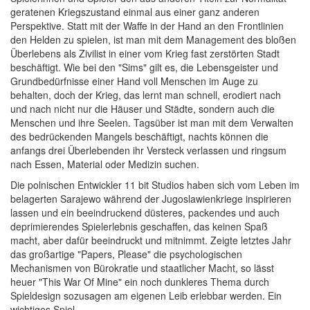
geratenen Kriegszustand einmal aus einer ganz anderen
Perspektive. Statt mit der Waffe in der Hand an den Frontlinien
den Helden zu spielen, ist man mit dem Management des bloßen
Überlebens als Zivilist in einer vom Krieg fast zerstörten Stadt
beschäftigt. Wie bei den "Sims" gilt es, die Lebensgeister und
Grundbedürfnisse einer Hand voll Menschen im Auge zu
behalten, doch der Krieg, das lernt man schnell, erodiert nach
und nach nicht nur die Häuser und Städte, sondern auch die
Menschen und ihre Seelen. Tagsüber ist man mit dem Verwalten
des bedrückenden Mangels beschäftigt, nachts können die
anfangs drei Überlebenden ihr Versteck verlassen und ringsum
nach Essen, Material oder Medizin suchen.
Die polnischen Entwickler 11 bit Studios haben sich vom Leben im
belagerten Sarajewo während der Jugoslawienkriege inspirieren
lassen und ein beeindruckend düsteres, packendes und auch
deprimierendes Spielerlebnis geschaffen, das keinen Spaß
macht, aber dafür beeindruckt und mitnimmt. Zeigte letztes Jahr
das großartige "Papers, Please" die psychologischen
Mechanismen von Bürokratie und staatlicher Macht, so lässt
heuer "This War Of Mine" ein noch dunkleres Thema durch
Spieldesign sozusagen am eigenen Leib erlebbar werden. Ein
wichtiges Spiel.