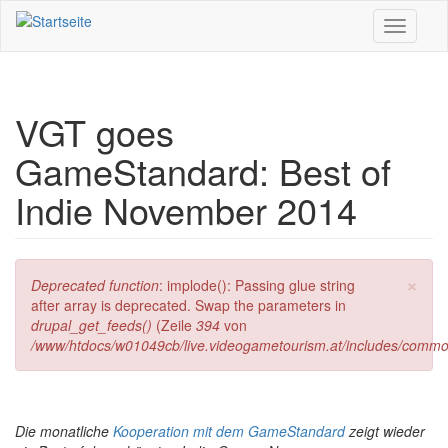
Direkt zum Inhalt
Toggle
navigati
VGT goes
GameStandard: Best of
Indie November 2014
×
Fehlermeldung
Deprecated function
: implode(): Passing glue string
after array is deprecated. Swap the parameters in
drupal_get_feeds()
(Zeile
394
von
/www/htdocs/w01049cb/live.videogametourism.at/includes/commo
Die monatliche
Kooperation mit dem GameStandard
zeigt wieder