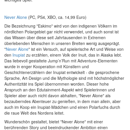
Never Alone
(PC, PS4, XBO, ca. 14,99 Euro)
Die Bezeichnung "Eskimo" wird von den indigenen Völkern im
nördlichen Polargebiet gar nicht verwendet, und auch sonst ist
das Wissen über diese seit Jahrtausenden in Extremen
überlebenden Menschen in unseren Breiten wenig ausgeprägt.
"
Never Alone
" ist ein Versuch, auf spielerische Art und Weise von
den
Inupiat
zu erzählen, einem Volk der Inuit, das in Alaska lebt.
Das liebevoll gestaltete Jump’n’Run mit Adventure-Elementen
wurde in enger Kooperation mit Künstlern und
Geschichtenerzählern der Inupiat entwickelt - die gesprochene
Sprache, Art-Design und die Mythologie sind mit höchstmöglicher
Authentizität ins Spiel übernommen worden. Dieser hohe
Anspruch an den Edutainment-Aspekt wird Spielerinnen und
Spieler aber auch nicht davon abhalten, "Never Alone" als
bezauberndes Abenteuer zu genießen, in dem man allein, aber
auch im Koop ein Inupiat-Mädchen und einen Polarfuchs durch
die raue Welt des Nordens leitet.
Wunderschön gestaltet, bietet "Never Alone" mit einer
berührenden Story und beeindruckender Ambition einen