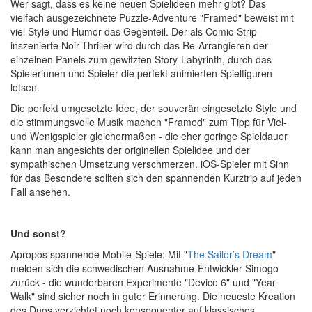
Wer sagt, dass es keine neuen Spielideen mehr gibt? Das
vielfach ausgezeichnete Puzzle-Adventure "Framed" beweist mit
viel Style und Humor das Gegenteil. Der als Comic-Strip
inszenierte Noir-Thriller wird durch das Re-Arrangieren der
einzelnen Panels zum gewitzten Story-Labyrinth, durch das
Spielerinnen und Spieler die perfekt animierten Spielfiguren
lotsen.
Die perfekt umgesetzte Idee, der souverän eingesetzte Style und
die stimmungsvolle Musik machen "Framed" zum Tipp für Viel-
und Wenigspieler gleichermaßen - die eher geringe Spieldauer
kann man angesichts der originellen Spielidee und der
sympathischen Umsetzung verschmerzen. iOS-Spieler mit Sinn
für das Besondere sollten sich den spannenden Kurztrip auf jeden
Fall ansehen.
Und sonst?
Apropos spannende Mobile-Spiele: Mit "
The Sailor’s Dream
"
melden sich die schwedischen Ausnahme-Entwickler Simogo
zurück - die wunderbaren Experimente "Device 6" und "Year
Walk" sind sicher noch in guter Erinnerung. Die neueste Kreation
des Duos verzichtet noch konsequenter auf klassisches