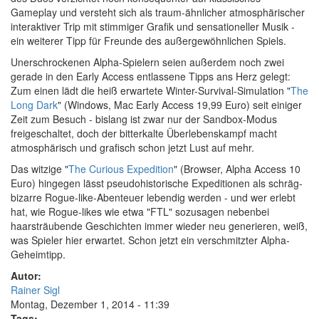
Gameplay und versteht sich als traum-ähnlicher atmosphärischer
interaktiver Trip mit stimmiger Grafik und sensationeller Musik -
ein weiterer Tipp für Freunde des außergewöhnlichen Spiels.
Unerschrockenen Alpha-Spielern seien außerdem noch zwei
gerade in den Early Access entlassene Tipps ans Herz gelegt:
Zum einen lädt die heiß erwartete Winter-Survival-Simulation "
The
Long Dark
" (Windows, Mac Early Access 19,99 Euro) seit einiger
Zeit zum Besuch - bislang ist zwar nur der Sandbox-Modus
freigeschaltet, doch der bitterkalte Überlebenskampf macht
atmosphärisch und grafisch schon jetzt Lust auf mehr.
Das witzige "
The Curious Expedition
" (Browser, Alpha Access 10
Euro) hingegen lässt pseudohistorische Expeditionen als schräg-
bizarre Rogue-like-Abenteuer lebendig werden - und wer erlebt
hat, wie Rogue-likes wie etwa "FTL" sozusagen nebenbei
haarsträubende Geschichten immer wieder neu generieren, weiß,
was Spieler hier erwartet. Schon jetzt ein verschmitzter Alpha-
Geheimtipp.
Autor:
Rainer Sigl
Montag, Dezember 1, 2014 - 11:39
Tags: