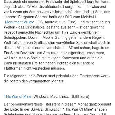
Dass auch ein moderater Preis sehr viel Spielspaß bereiten kann,
zugleich aber für viel Unzufriedenheit sorgen kann, bewies erst
vor kurzem ein Add-on zum vielleicht schönsten (Indie-) Spiel des
Jahres: "Forgotten Shores" heißt das DLC zum Mobile-Hit
"
Monument Valley
" (iOS, Android, 3,59 Euro), und mit acht neuen
Welten - das Originalspiel bestand aus zehn - ist der gewohnt
liebevoll gemachte Nachschlag um 1,79 Euro eigentlich ein
Schnäppchen. Doch im Mobile-Gaming gelten andere Regeln:
Weil Teile der von Gratisspielen verwöhnten Spielerschaft auch in
diesem Minipreis einen unverschämten Affront sahen, hagelte es
Ein-Stern-Reviews - ein Armutszeugnis eigentlich, umso mehr,
weil sich Mobile-Spiele mit mutigen Konzepten und durch die
Bank niedrigsten Preisen neben Indiespielen für andere
Plattformen nicht verstecken müssen.
Die folgenden Indie-Perlen sind jedenfalls den Eintrittspreis wert -
die besten des vergangenen Monats.
This War of Mine
(Windows, Mac, Linux, 18,99 Euro)
Der bemerkenswerteste Titel steht in diesem Monat ganz obenauf
der Liste: In der Survival-Simulation "This War Of Mine" erleben
Spielerinnen und Spieler den aus anderen Titeln zur Normalität