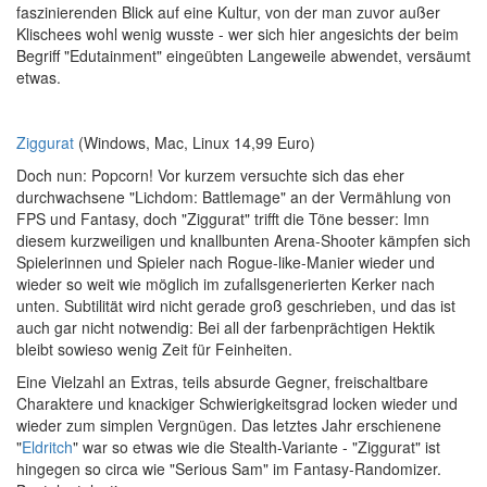
faszinierenden Blick auf eine Kultur, von der man zuvor außer
Klischees wohl wenig wusste - wer sich hier angesichts der beim
Begriff "Edutainment" eingeübten Langeweile abwendet, versäumt
etwas.
Ziggurat
(Windows, Mac, Linux 14,99 Euro)
Doch nun: Popcorn! Vor kurzem versuchte sich das eher
durchwachsene "Lichdom: Battlemage" an der Vermählung von
FPS und Fantasy, doch "Ziggurat" trifft die Töne besser: Imn
diesem kurzweiligen und knallbunten Arena-Shooter kämpfen sich
Spielerinnen und Spieler nach Rogue-like-Manier wieder und
wieder so weit wie möglich im zufallsgenerierten Kerker nach
unten. Subtilität wird nicht gerade groß geschrieben, und das ist
auch gar nicht notwendig: Bei all der farbenprächtigen Hektik
bleibt sowieso wenig Zeit für Feinheiten.
Eine Vielzahl an Extras, teils absurde Gegner, freischaltbare
Charaktere und knackiger Schwierigkeitsgrad locken wieder und
wieder zum simplen Vergnügen. Das letztes Jahr erschienene
"
Eldritch
" war so etwas wie die Stealth-Variante - "Ziggurat" ist
hingegen so circa wie "Serious Sam" im Fantasy-Randomizer.