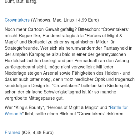
Bunt, laut, lustig.
Crowntakers
(Windows, Mac, Linux 14,99 Euro)
Noch mehr Cartoon-Gewalt gefällig? Bitteschön: "Crowntakers"
mischt Rogue-like, Rundenstrategie à la "Heroes of Might &
Magic" und Brettspiel zu einer sympathischen Mixtur für
Strategiefreunde. Wer sich als herumwandernder Fantasyheld in
der simplen Kampagne allzu bald in einer der genretypischen
Hexfeldschlachten besiegt und per Permadeath an den Anfang
zurückgebeamt sieht, möge nicht verzweifeln: Mit jeder
Niederlage steigen Arsenal sowie Fähigkeiten des Helden - und
das ist auch bitter nötig, denn trotz niedlicher Optik und trügerisch
knuddeligem Design ist "Crowntakers" beileibe kein Kinderspiel,
schon der einfache Schwierigkeitsgrad ist für so manche
vergrübelte Mittagspause gut.
Wer "King’s Bounty", "Heroes of Might & Magic" und "
Battle for
Wesnoth
" liebt, sollte einen Blick auf "Crowntakers" riskieren.
Framed
(iOS, 4,49 Euro)