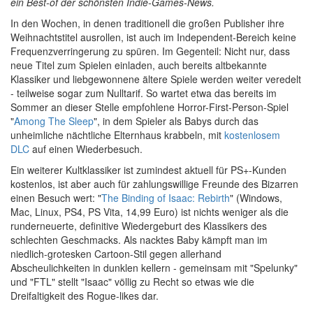
ein Best-of der schönsten Indie-Games-News.
In den Wochen, in denen traditionell die großen Publisher ihre
Weihnachtstitel ausrollen, ist auch im Independent-Bereich keine
Frequenzverringerung zu spüren. Im Gegenteil: Nicht nur, dass
neue Titel zum Spielen einladen, auch bereits altbekannte
Klassiker und liebgewonnene ältere Spiele werden weiter veredelt
- teilweise sogar zum Nulltarif. So wartet etwa das bereits im
Sommer an dieser Stelle empfohlene Horror-First-Person-Spiel
"
Among The Sleep
", in dem Spieler als Babys durch das
unheimliche nächtliche Elternhaus krabbeln, mit
kostenlosem
DLC
auf einen Wiederbesuch.
Ein weiterer Kultklassiker ist zumindest aktuell für PS+-Kunden
kostenlos, ist aber auch für zahlungswillige Freunde des Bizarren
einen Besuch wert: "
The Binding of Isaac: Rebirth
" (Windows,
Mac, Linux, PS4, PS Vita, 14,99 Euro) ist nichts weniger als die
runderneuerte, definitive Wiedergeburt des Klassikers des
schlechten Geschmacks. Als nacktes Baby kämpft man im
niedlich-grotesken Cartoon-Stil gegen allerhand
Abscheulichkeiten in dunklen kellern - gemeinsam mit "Spelunky"
und "FTL" stellt "Isaac" völlig zu Recht so etwas wie die
Dreifaltigkeit des Rogue-likes dar.