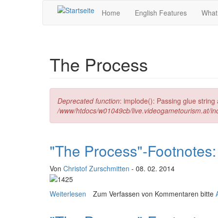
Direkt zum Inhalt
Home
English Features
What
The Process
Fehlermeldung
Deprecated function
: implode(): Passing glue strin
/www/htdocs/w01049cb/live.videogametourism.at/i
"The Process"-Footnotes:
Von
Christof Zurschmitten
- 08. 02. 2014
Weiterlesen
über "The Process"-Footnotes: An intervie
Zum Verfassen von Kommentaren bitte