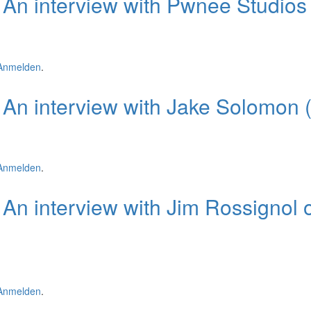
 An interview with Pwnee Studios
ew with Pwnee Studios
Anmelden
.
An interview with Jake Solomon (
w with Jake Solomon (Firaxis)
Anmelden
.
An interview with Jim Rossignol 
ew with Jim Rossignol of Big Robot and Rockpapershotgun
Anmelden
.