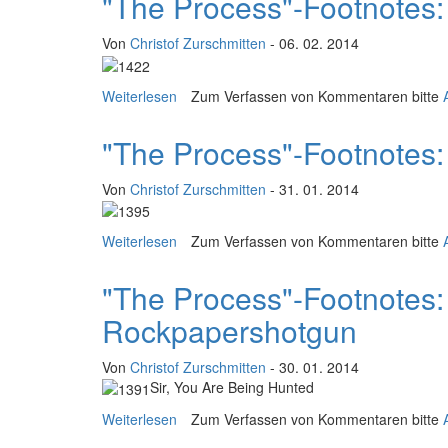
"The Process"-Footnotes:
Von
Christof Zurschmitten
- 06. 02. 2014
Weiterlesen
über "The Process"-Footnotes: An intervi
Zum Verfassen von Kommentaren bitte
"The Process"-Footnotes: 
Von
Christof Zurschmitten
- 31. 01. 2014
Weiterlesen
über "The Process"-Footnotes: An intervie
Zum Verfassen von Kommentaren bitte
"The Process"-Footnotes: 
Rockpapershotgun
Von
Christof Zurschmitten
- 30. 01. 2014
Sir, You Are Being Hunted
Weiterlesen
über "The Process"-Footnotes: An intervi
Zum Verfassen von Kommentaren bitte