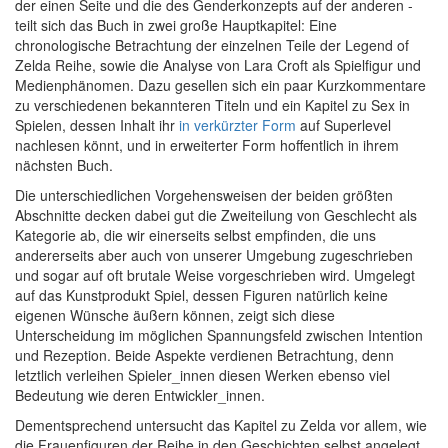
der einen Seite und die des Genderkonzepts auf der anderen -
teilt sich das Buch in zwei große Hauptkapitel: Eine
chronologische Betrachtung der einzelnen Teile der Legend of
Zelda Reihe, sowie die Analyse von Lara Croft als Spielfigur und
Medienphänomen. Dazu gesellen sich ein paar Kurzkommentare
zu verschiedenen bekannteren Titeln und ein Kapitel zu Sex in
Spielen, dessen Inhalt ihr
in verkürzter Form
auf Superlevel
nachlesen könnt, und in erweiterter Form hoffentlich in ihrem
nächsten Buch.
Die unterschiedlichen Vorgehensweisen der beiden größten
Abschnitte decken dabei gut die Zweiteilung von Geschlecht als
Kategorie ab, die wir einerseits selbst empfinden, die uns
andererseits aber auch von unserer Umgebung zugeschrieben
und sogar auf oft brutale Weise vorgeschrieben wird. Umgelegt
auf das Kunstprodukt Spiel, dessen Figuren natürlich keine
eigenen Wünsche äußern können, zeigt sich diese
Unterscheidung im möglichen Spannungsfeld zwischen Intention
und Rezeption. Beide Aspekte verdienen Betrachtung, denn
letztlich verleihen Spieler_innen diesen Werken ebenso viel
Bedeutung wie deren Entwickler_innen.
Dementsprechend untersucht das Kapitel zu Zelda vor allem, wie
die Frauenfiguren der Reihe in den Geschichten selbst angelegt