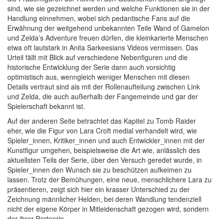
sind, wie sie gezeichnet werden und welche Funktionen sie in der
Handlung einnehmen, wobei sich pedantische Fans auf die
Erwähnung der weitgehend unbekannten Teile Wand of Gamelon
und Zelda’s Adventure freuen dürfen, die kleinkarierte Menschen
etwa oft lautstark in Anita Sarkeesians Videos vermissen. Das
Urteil fällt mit Blick auf verschiedene Nebenfiguren und die
historische Entwicklung der Serie dann auch vorsichtig
optimistisch aus, wenngleich weniger Menschen mit diesen
Details vertraut sind als mit der Rollenaufteilung zwischen Link
und Zelda, die auch außerhalb der Fangemeinde und gar der
Spielerschaft bekannt ist.
Auf der anderen Seite betrachtet das Kapitel zu Tomb Raider
eher, wie die Figur von Lara Croft medial verhandelt wird, wie
Spieler_innen, Kritiker_innen und auch Entwickler_innen mit der
Kunstfigur umgehen, beispielsweise die Art wie, anlässlich des
aktuellsten Teils der Serie, über den Versuch geredet wurde, in
Spieler_innen den Wunsch sie zu beschützen aufkeimen zu
lassen. Trotz der Bemühungen, eine neue, menschlichere Lara zu
präsentieren, zeigt sich hier ein krasser Unterschied zu der
Zeichnung männlicher Helden, bei deren Wandlung tendenziell
nicht der eigene Körper in Mitleidenschaft gezogen wird, sondern
der ihrer Partnerin.