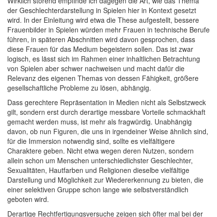
Wirklich störend empfinde ich dagegen die Art, wie das Thema
der Geschlechterdarstellung in Spielen hier in Kontext gesetzt
wird. In der Einleitung wird etwa die These aufgestellt, bessere
Frauenbilder in Spielen würden mehr Frauen in technische Berufe
führen, in späteren Abschnitten wird davon gesprochen, dass
diese Frauen für das Medium begeistern sollen. Das ist zwar
logisch, es lässt sich im Rahmen einer inhaltlichen Betrachtung
von Spielen aber schwer nachweisen und macht dafür die
Relevanz des eigenen Themas von dessen Fähigkeit, größere
gesellschaftliche Probleme zu lösen, abhängig.
Dass gerechtere Repräsentation in Medien nicht als Selbstzweck
gilt, sondern erst durch derartige messbare Vorteile schmackhaft
gemacht werden muss, ist mehr als fragwürdig. Unabhängig
davon, ob nun Figuren, die uns in irgendeiner Weise ähnlich sind,
für die Immersion notwendig sind, sollte es vielfältigere
Charaktere geben. Nicht etwa wegen deren Nutzen, sondern
allein schon um Menschen unterschiedlichster Geschlechter,
Sexualitäten, Hautfarben und Religionen dieselbe vielfältige
Darstellung und Möglichkeit zur Wiedererkennung zu bieten, die
einer selektiven Gruppe schon lange wie selbstverständlich
geboten wird.
Derartige Rechtfertigungsversuche zeigen sich öfter mal bei der