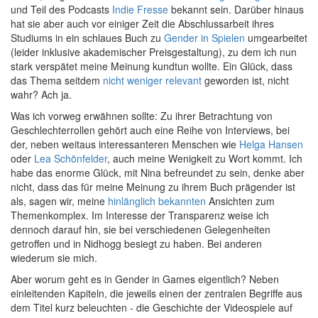
und Teil des Podcasts
Indie Fresse
bekannt sein. Darüber hinaus
hat sie aber auch vor einiger Zeit die Abschlussarbeit ihres
Studiums in ein schlaues Buch zu
Gender in Spielen
umgearbeitet
(leider inklusive akademischer Preisgestaltung), zu dem ich nun
stark verspätet meine Meinung kundtun wollte. Ein Glück, dass
das Thema seitdem
nicht weniger relevant
geworden ist, nicht
wahr? Ach ja.
Was ich vorweg erwähnen sollte: Zu ihrer Betrachtung von
Geschlechterrollen gehört auch eine Reihe von Interviews, bei
der, neben weitaus interessanteren Menschen wie
Helga Hansen
oder
Lea Schönfelder
, auch meine Wenigkeit zu Wort kommt. Ich
habe das enorme Glück, mit Nina befreundet zu sein, denke aber
nicht, dass das für meine Meinung zu ihrem Buch prägender ist
als, sagen wir, meine
hinlänglich bekannten
Ansichten zum
Themenkomplex. Im Interesse der Transparenz weise ich
dennoch darauf hin, sie bei verschiedenen Gelegenheiten
getroffen und in Nidhogg besiegt zu haben. Bei anderen
wiederum sie mich.
Aber worum geht es in Gender in Games eigentlich? Neben
einleitenden Kapiteln, die jeweils einen der zentralen Begriffe aus
dem Titel kurz beleuchten - die Geschichte der Videospiele auf