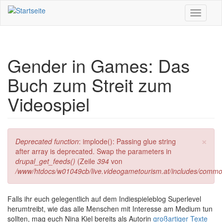
Direkt zum Inhalt
Toggle
navigati
Gender in Games: Das
Buch zum Streit zum
Videospiel
×
Fehlermeldung
Deprecated function
: implode(): Passing glue string
after array is deprecated. Swap the parameters in
drupal_get_feeds()
(Zeile
394
von
/www/htdocs/w01049cb/live.videogametourism.at/includes/commo
Falls ihr euch gelegentlich auf dem Indiespieleblog Superlevel
herumtreibt, wie das alle Menschen mit Interesse am Medium tun
sollten, mag euch Nina Kiel bereits als Autorin
großartiger Texte