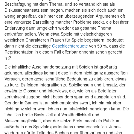
Beschäftigung mit dem Thema, und so verständlich sie als
Diskussionsansatz sein mögen, machen sie sich doch auch ein
wenig angreifbar, da hinter den überzeugenden Argumenten oft
eine verkürzte Darstellung mancher Probleme steckt, die bei ihrer
Entlarvung dann umgekehrt wieder das gesamte Thema
entkräften sollen. Wenn etwa Spiele mit vielschichtigeren
weiblichen Charakteren Frauen für Spiele begeistern, bedeutet
dann nicht die derzeitige
Geschlechterquote
von 50 %, dass die
Repräsentation in diesem Fall offenbar ohnehin schon gerecht
ist?
Die inhaltliche Auseinandersetzung mit Spielen ist großartig
gelungen, allerdings kommt diese in dem nicht ganz ausgereiften
Versuch, deren gesellschaftliche Bedeutung zu etablieren, etwas
zu kurz. Es folgen Infografiken zu Spielkonsum und Umsatz, der
erwähnte Glossar und Interviews, die, wie ich als Beteiligter
zerknirscht zugebe, nicht besonders spannend ausgefallen sind.
Gender in Games ist an sich empfehlenswert, ich bin mir aber
nicht ganz sicher wem ich es nun tatsächlich nahelegen kann. Die
inhaltlich breite Basis zielt auf Verständlichkeit und
Massentauglichkeit, aber der stolze Preis macht ein Publikum
außerhalb des Spezialexpertentums unwahrscheinlich. Jenes
wiederum dürfte Teile des Buches eher überspringen und sich