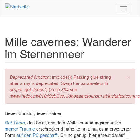
Direkt zum Inhalt
Toggle
navigati
Mille cavernes: Wanderer
im Sternenmeer
×
Fehlermeldung
Deprecated function
: implode(): Passing glue string
after array is deprecated. Swap the parameters in
drupal_get_feeds()
(Zeile
394
von
/www/htdocs/w01049cb/live.videogametourism.at/includes/commo
Lieber Christof, lieber Rainer,
Out There
, das Spiel, das dem Weltallerkundungsroguelike
meiner Träume
erschreckend nahe kommt, hat es in erweiterter
Form
auf den PC geschafft
. Grund genug, hier erneut darauf