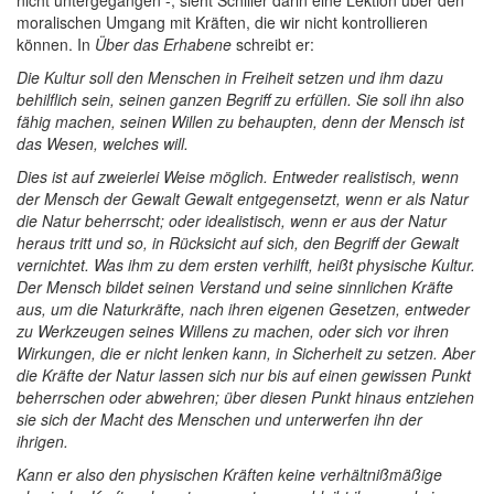
nicht untergegangen -, sieht Schiller darin eine Lektion über den
moralischen Umgang mit Kräften, die wir nicht kontrollieren
können. In
Über das Erhabene
schreibt er:
Die Kultur soll den Menschen in Freiheit setzen und ihm dazu
behilflich sein, seinen ganzen Begriff zu erfüllen. Sie soll ihn also
fähig machen, seinen Willen zu behaupten, denn der Mensch ist
das Wesen, welches will.
Dies ist auf zweierlei Weise möglich. Entweder realistisch, wenn
der Mensch der Gewalt Gewalt entgegensetzt, wenn er als Natur
die Natur beherrscht; oder idealistisch, wenn er aus der Natur
heraus tritt und so, in Rücksicht auf sich, den Begriff der Gewalt
vernichtet. Was ihm zu dem ersten verhilft, heißt physische Kultur.
Der Mensch bildet seinen Verstand und seine sinnlichen Kräfte
aus, um die Naturkräfte, nach ihren eigenen Gesetzen, entweder
zu Werkzeugen seines Willens zu machen, oder sich vor ihren
Wirkungen, die er nicht lenken kann, in Sicherheit zu setzen. Aber
die Kräfte der Natur lassen sich nur bis auf einen gewissen Punkt
beherrschen oder abwehren; über diesen Punkt hinaus entziehen
sie sich der Macht des Menschen und unterwerfen ihn der
ihrigen.
Kann er also den physischen Kräften keine verhältnißmäßige