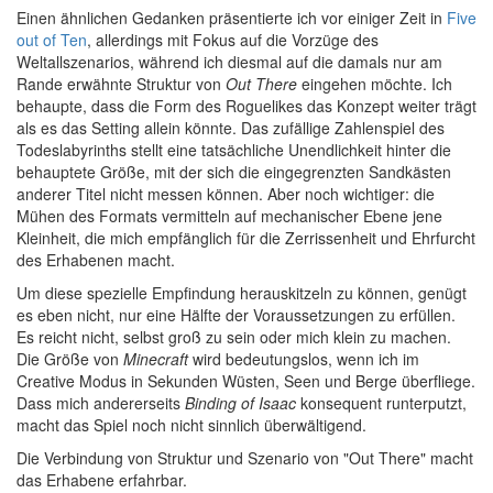
Einen ähnlichen Gedanken präsentierte ich vor einiger Zeit in
Five
out of Ten
, allerdings mit Fokus auf die Vorzüge des
Weltallszenarios, während ich diesmal auf die damals nur am
Rande erwähnte Struktur von
Out There
eingehen möchte. Ich
behaupte, dass die Form des Roguelikes das Konzept weiter trägt
als es das Setting allein könnte. Das zufällige Zahlenspiel des
Todeslabyrinths stellt eine tatsächliche Unendlichkeit hinter die
behauptete Größe, mit der sich die eingegrenzten Sandkästen
anderer Titel nicht messen können. Aber noch wichtiger: die
Mühen des Formats vermitteln auf mechanischer Ebene jene
Kleinheit, die mich empfänglich für die Zerrissenheit und Ehrfurcht
des Erhabenen macht.
Um diese spezielle Empfindung herauskitzeln zu können, genügt
es eben nicht, nur eine Hälfte der Voraussetzungen zu erfüllen.
Es reicht nicht, selbst groß zu sein oder mich klein zu machen.
Die Größe von
Minecraft
wird bedeutungslos, wenn ich im
Creative Modus in Sekunden Wüsten, Seen und Berge überfliege.
Dass mich andererseits
Binding of Isaac
konsequent runterputzt,
macht das Spiel noch nicht sinnlich überwältigend.
Die Verbindung von Struktur und Szenario von "Out There" macht
das Erhabene erfahrbar.