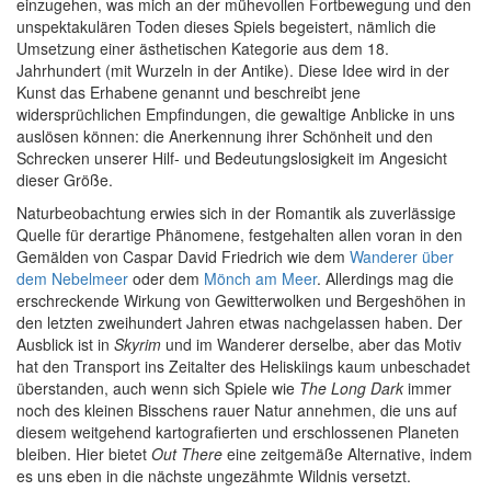
einzugehen, was mich an der mühevollen Fortbewegung und den
unspektakulären Toden dieses Spiels begeistert, nämlich die
Umsetzung einer ästhetischen Kategorie aus dem 18.
Jahrhundert (mit Wurzeln in der Antike). Diese Idee wird in der
Kunst das Erhabene genannt und beschreibt jene
widersprüchlichen Empfindungen, die gewaltige Anblicke in uns
auslösen können: die Anerkennung ihrer Schönheit und den
Schrecken unserer Hilf- und Bedeutungslosigkeit im Angesicht
dieser Größe.
Naturbeobachtung erwies sich in der Romantik als zuverlässige
Quelle für derartige Phänomene, festgehalten allen voran in den
Gemälden von Caspar David Friedrich wie dem
Wanderer über
dem Nebelmeer
oder dem
Mönch am Meer
. Allerdings mag die
erschreckende Wirkung von Gewitterwolken und Bergeshöhen in
den letzten zweihundert Jahren etwas nachgelassen haben. Der
Ausblick ist in
Skyrim
und im Wanderer derselbe, aber das Motiv
hat den Transport ins Zeitalter des Heliskiings kaum unbeschadet
überstanden, auch wenn sich Spiele wie
The Long Dark
immer
noch des kleinen Bisschens rauer Natur annehmen, die uns auf
diesem weitgehend kartografierten und erschlossenen Planeten
bleiben. Hier bietet
Out There
eine zeitgemäße Alternative, indem
es uns eben in die nächste ungezähmte Wildnis versetzt.