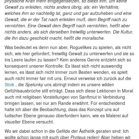
physische Kraft mehr entgegensetzen, so bleibt ihm, um keine
Gewalt zu erleiden, nichts anders übrig, als: ein Verhältnis,
welches ihm so nachteilig ist, ganz und gar aufzuheben und eine
Gewalt, die er der Tat nach erleiden muß, dem Begriff nach zu
vernichten. Eine Gewalt dem Begriff nach vernichten, heißt aber
nichts anders, als sich derselben freiwillig unterwerfen. Die Kultur,
die ihn dazu geschickt macht, heißt die moralische.
Was bedeutet es denn nun aber, Roguelikes zu spielen, als nicht
sich, wie hier gefordert, freiwillig Gewalt zu unterwerfen und sie so
ins Leere laufen zu lassen? Kein anderes Genre entzieht sich so
konsequent unserer Kontrolle: Es lässt sich nicht auswendig
lernen, es lässt sich nicht immer zum Besten wenden, es spielt
auch nicht immer fair mit uns. Erneut verweise ich zurück auf die
Stoik
, die
Spelunky
uns abringt indem es unsere wilden
Gefühlsausbrüche still erträgt. Dass sich diese Lektionen in Moral
auch mit religiösen Vorstellungen von Sanftmut in Verbindung
bringen lassen, sei nur am Rande erwähnt. Für entscheidend
halte ich aber die Beobachtung, dass das Konzept uns auf
ludischer Ebene genauso überfordern kann, wie es Malerei auf
visueller Ebene versucht.
Wo wir dabei schon in die Gefilde der Ästhetik geraten sind: Ich
wollte schon lange mit euch über
Proteus
reden! Aber heben wir