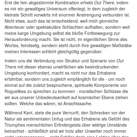
Erst die fein abgestimmte Kombination erhebt
Out There
, indem
es mir ein gewaltiges Universum offenlegt, in dem zugleich der
kleinste Schritt vorwärts mit enormer Anstrengung verbunden ist.
Nicht etwa, auch das ist entscheidend, weil mich glorreiche
Abenteuer oder spektakuläre Schlachten aufhalten, sondern weil
meine karge Umgebung selbst die bloße Fortbewegung zur
Herausforderung macht. Sie ist nicht, im eigentlichen Sinne des
Wortes, feindselig, sondern steht durch ihre gewaltigen Maßstäbe
meinen Interessen schlicht gleichgültig gegenüber.
Indem uns die Verbindung von Struktur und Szenario von
Out
There
mit dieser ebenso unwirtlichen wie beeindruckenden
Umgebung konfrontiert, macht es nicht nur das Erhabene
erfahrbar, sondern uns zugleich empfänglich für die - um noch
einmal auf die zuletzt besprochene, spirituelle Komponente von
Roguelikes zu sprechen zu kommen - moralischen Schlüsse die
wir aus unserer Unbedeutsamkeit auf kosmischer Ebene ziehen
sollten. Welche das wären, ist Ansichtssache.
Während Kant, stets die pure Vernunft, den Schrecken vor der
Natur als sentimentalen Unfug und das Erhabene als Gefühl des
Triumphes menschlichen Erfindergeists über widrige Umstände
betrachtet - schließlich sind wir trotz aller Unwetter noch immer