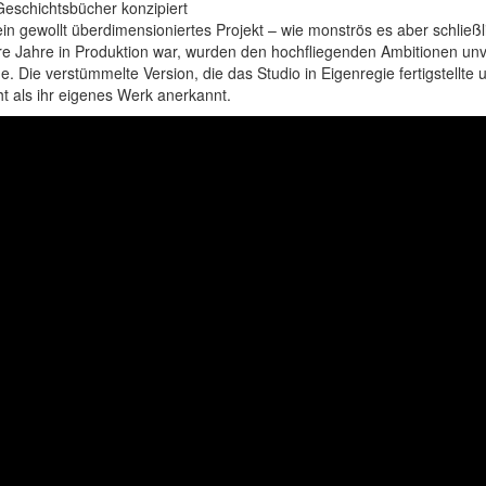
Geschichtsbücher konzipiert
in gewollt überdimensioniertes Projekt – wie monströs es aber schließl
Jahre in Produktion war, wurden den hochfliegenden Ambitionen unve
 Die verstümmelte Version, die das Studio in Eigenregie fertigstellte
ht als ihr eigenes Werk anerkannt.