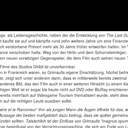
ngs- als Leidensgeschichte, neben der die Entwicklung von
The Last G
 kaufte sie auf und kämpfte rund zehn weitere Jahre um eine Finanzieru
ich verstorbene Prévert mehr als 30 Jahre früher entworfen hatten. Im
ce verschoben hatte: Weg von der Hirtin und dem Schornsteinfeger, die
 neuen vorwitzigen Gegenspieler, die dem Film auch seinen neuen Ti
 Filme des Studios Ghibli ist unverkennbar.
en in Frankreich waren, so Grimaults eigene Einschätzung, höchst befr
e, zeigt sich unter anderem darin, dass er mittlerweile bereits zweimal
anderes Bild, das den Film auch in einer weiteren Hinsicht zu einem k
higen Welt ist er sogar bis heute nicht auf DVD oder BluRay erschien
eits mehrfach auf Videogame Tourism thematisiert wurde, steht dieses
 auf die richtigen Leute ausüben sollte.
ère et le Ramoneur“ ihm als jungen Mann die Augen öffnete für das, w
ut Aussage der beiden maßgeblich dazu beitrug, dass sie später geme
nden sollten. Tatsächlich ist der Einfluss von Grimaults *magnus opu
bar beeinflusst von der Vernichtungsmaschine, die sich am Ende von
L