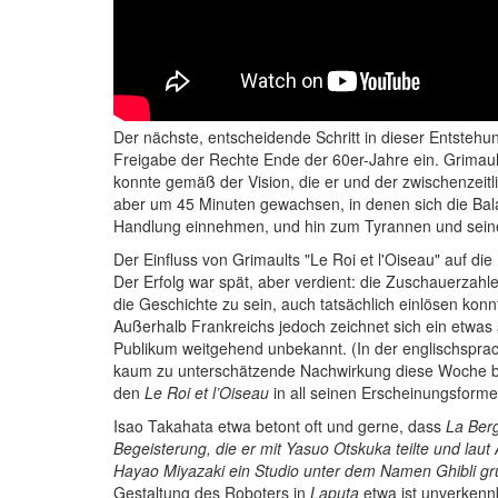
Der nächste, entscheidende Schritt in dieser Entstehu
Freigabe der Rechte Ende der 60er-Jahre ein. Grimault
konnte gemäß der Vision, die er und der zwischenzeitl
aber um 45 Minuten gewachsen, in denen sich die Balan
Handlung einnehmen, und hin zum Tyrannen und seinem
Der Einfluss von Grimaults "Le Roi et l'Oiseau" auf die
Der Erfolg war spät, aber verdient: die Zuschauerzahl
die Geschichte zu sein, auch tatsächlich einlösen konnt
Außerhalb Frankreichs jedoch zeichnet sich ein etwas 
Publikum weitgehend unbekannt. (In der englischsprac
kaum zu unterschätzende Nachwirkung diese Woche ber
den
Le Roi et l’Oiseau
in all seinen Erscheinungsformen
Isao Takahata etwa betont oft und gerne, dass
La Berg
Begeisterung, die er mit Yasuo Otskuka teilte und la
Hayao Miyazaki ein Studio unter dem Namen Ghibli grü
Gestaltung des Roboters in
Laputa
etwa ist unverkenn