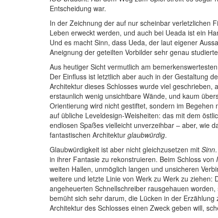
Entscheidung war.
In der Zeichnung der auf nur scheinbar verletzlichen 
Leben erweckt werden, und auch bei Ueada ist ein Ha
Und es macht Sinn, dass Ueda, der laut eigener Aussa
Aneignung der geteilten Vorbilder sehr genau studierte
Aus heutiger Sicht vermutlich am bemerkenswertesten
Der Einfluss ist letztlich aber auch in der Gestaltun
Architektur dieses Schlosses wurde viel geschrieben, 
erstaunlich wenig unsichtbare Wände, und kaum übersi
Orientierung wird nicht gestiftet, sondern im Bege
auf übliche Leveldesign-Weisheiten: das mit dem östl
endlosen Spaßes vielleicht unverzeihbar – aber, wie da
fantastischen Architektur
glaubwürdig
.
Glaubwürdigkeit ist aber nicht gleichzusetzen mit
Sinn
in ihrer Fantasie zu rekonstruieren. Beim Schloss von
weiten Hallen, unmöglich langen und unsicheren Verb
weitere und letzte Linie von Werk zu Werk zu ziehen: 
angeheuerten Schnellschreiber rausgehauen worden, so
bemüht sich sehr darum, die Lücken in der Erzählung z
Architektur des Schlosses einen Zweck geben will, sch