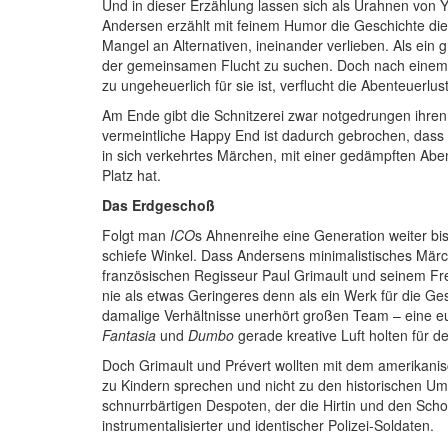
Und in dieser Erzählung lassen sich als Urahnen von 
Andersen erzählt mit feinem Humor die Geschichte dies
Mangel an Alternativen, ineinander verlieben. Als ein 
der gemeinsamen Flucht zu suchen. Doch nach einem b
zu ungeheuerlich für sie ist, verflucht die Abenteuerl
Am Ende gibt die Schnitzerei zwar notgedrungen ihren 
vermeintliche Happy End ist dadurch gebrochen, dass 
in sich verkehrtes Märchen, mit einer gedämpften Abent
Platz hat.
Das Erdgeschoß
Folgt man
ICO
s Ahnenreihe eine Generation weiter bis
schiefe Winkel. Dass Andersens minimalistisches Mär
französischen Regisseur Paul Grimault und seinem Fre
nie als etwas Geringeres denn als ein Werk für die Ge
damalige Verhältnisse unerhört großen Team – eine eu
Fantasia
und
Dumbo
gerade kreative Luft holten für 
Doch Grimault und Prévert wollten mit dem amerikanisch
zu Kindern sprechen und nicht zu den historischen U
schnurrbärtigen Despoten, der die Hirtin und den Scho
instrumentalisierter und identischer Polizei-Soldaten.