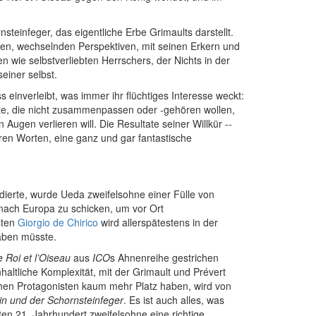
nsteinfeger, das eigentliche Erbe Grimaults darstellt.
hten, wechselnden Perspektiven, mit seinen Erkern und
 wie selbstverliebten Herrschers, der Nichts in der
einer selbst.
 einverleibt, was immer ihr flüchtiges Interesse weckt:
hte, die nicht zusammenpassen oder -gehören wollen,
ugen verlieren will. Die Resultate seiner Willkür --
ren Worten, eine ganz und gar fantastische
ierte, wurde Ueda zweifelsohne einer Fülle von
 nach Europa zu schicken, um vor Ort
isten
Giorgio de Chirico
wird allerspätestens in der
haben müsste.
e Roi et l’Oiseau
aus
ICO
s Ahnenreihe gestrichen
altliche Komplexität, mit der Grimault und Prévert
hen Protagonisten kaum mehr Platz haben, wird von
tin und der Schornsteinfeger
. Es ist auch alles, was
en 21. Jahrhundert zweifelsohne eine richtige