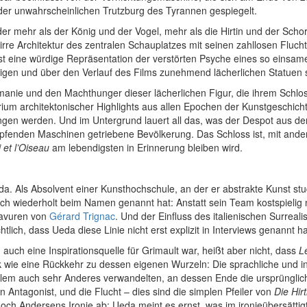
der unwahrscheinlichen Trutzburg des Tyrannen gespiegelt.
, der mehr als der König und der Vogel, mehr als die Hirtin und der Schor
rre Architektur des zentralen Schauplatzes mit seinen zahllosen Fluc
 eine würdige Repräsentation der verstörten Psyche eines so einsamen
ähligen und über den Verlauf des Films zunehmend lächerlichen Statuen s
lomanie und den Machthunger dieser lächerlichen Figur, die ihrem Schloss
urium architektonischer Highlights aus allen Epochen der Kunstgeschic
gen werden. Und im Untergrund lauert all das, was der Despot aus den A
pfenden Maschinen getriebene Bevölkerung. Das Schloss ist, mit ande
 et l’Oiseau
am lebendigsten in Erinnerung bleiben wird.
 Als Absolvent einer Kunsthochschule, an der er abstrakte Kunst stud
auch wiederholt beim Namen genannt hat: Anstatt sein Team kostspielig
Gravuren von
Gérard Trignac
. Und der Einfluss des italienischen Surreal
tlich, dass Ueda diese Linie nicht erst explizit in Interviews genannt 
auch eine Inspirationsquelle für Grimault war, heißt aber nicht, dass
L
wie eine Rückkehr zu dessen eigenen Wurzeln: Die sprachliche und inh
llem auch sehr Anderes verwandelten, an dessen Ende die ursprünglic
 Antagonist, und die Flucht – dies sind die simplen Pfeiler von
Die Hir
och Andersens Ironie ab: Ueda meint es ernst, was im ironieübersättigt