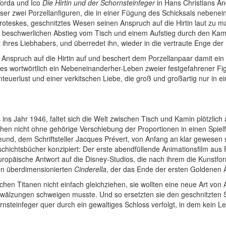
Yorda und Ico
Die Hirtin und der Schornsteinfeger
in Hans Christians 
er zwei Porzellanfiguren, die in einer Fügung des Schicksals nebeneina
groteskes, geschnitztes Wesen seinen Anspruch auf die Hirtin laut zu m
eschwerlichen Abstieg vom Tisch und einem Aufstieg durch den Kamin 
ust ihres Liebhabers, und überredet ihn, wieder in die vertraute Enge 
Anspruch auf die Hirtin auf und beschert dem Porzellanpaar damit ein 
es wortwörtlich ein Nebeneinanderher-Leben zweier festgefahrener Fig
euerlust und einer verkitschen Liebe, die groß und großartig nur in ei
 ins Jahr 1946, faltet sich die Welt zwischen Tisch und Kamin plötzli
chen nicht ohne gehörige Verschiebung der Proportionen in einen Spi
und, dem Schriftsteller Jacques Prévert, von Anfang an klar gewesen 
schichtsbücher konzipiert: Der erste abendfüllende Animationsfilm aus 
ropäische Antwort auf die Disney-Studios, die nach ihrem die Kunstf
den überdimensionierten
Cinderella
, der das Ende der ersten Goldenen Är
en Titanen nicht einfach gleichziehen, sie wollten eine neue Art von A
mwälzungen schweigen musste. Und so ersetzten sie den geschnitzten
rnsteinfeger quer durch ein gewaltiges Schloss verfolgt, in dem kein L