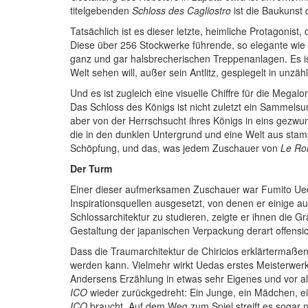
titelgebenden
Schloss des Cagliostro
ist die Baukunst 
Tatsächlich ist es dieser letzte, heimliche Protagonist
Diese über 256 Stockwerke führende, so elegante wie i
ganz und gar halsbrecherischen Treppenanlagen. Es ist
Welt sehen will, außer sein Antlitz, gespiegelt in unz
Und es ist zugleich eine visuelle Chiffre für die Mega
Das Schloss des Königs ist nicht zuletzt ein Sammels
aber von der Herrschsucht ihres Königs in eins gezwun
die in den dunklen Untergrund und eine Welt aus stam
Schöpfung, und das, was jedem Zuschauer von
Le Roi
Der Turm
Einer dieser aufmerksamen Zuschauer war Fumito Ueda.
Inspirationsquellen ausgesetzt, von denen er einige 
Schlossarchitektur zu studieren, zeigte er ihnen die 
Gestaltung der japanischen Verpackung derart offensich
Dass die Traumarchitektur de Chiricios erklärtermaßen 
werden kann. Vielmehr wirkt Uedas erstes Meisterwerk 
Andersens Erzählung in etwas sehr Eigenes und vor a
ICO
wieder zurückgedreht: Ein Junge, ein Mädchen, ein
ICO
braucht. Auf dem Weg zum Spiel streift es sogar n