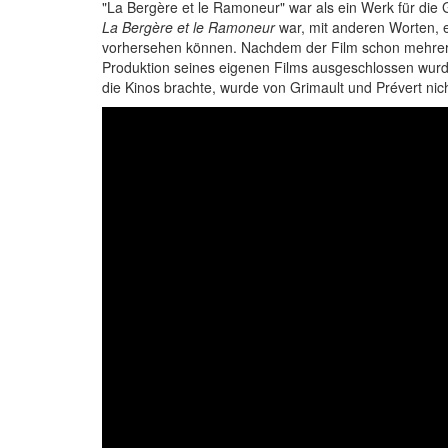
"La Bergère et le Ramoneur" war als ein Werk für die 
La Bergère et le Ramoneur
war, mit anderen Worten, e
vorhersehen können. Nachdem der Film schon mehrere 
Produktion seines eigenen Films ausgeschlossen wurde.
die Kinos brachte, wurde von Grimault und Prévert nic