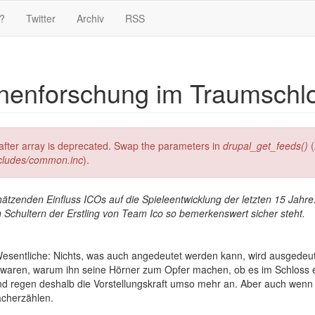
?
Twitter
Archiv
RSS
hnenforschung im Traumschl
g after array is deprecated. Swap the parameters in
drupal_get_feeds()
(
ncludes/common.inc
).
ätzenden Einfluss ICOs auf die Spieleentwicklung der letzten 15 Jahre
n Schultern der Erstling von Team Ico so bemerkenswert sicher steht.
Wesentliche: Nichts, was auch angedeutet werden kann, wird ausgedeu
n waren, warum ihn seine Hörner zum Opfer machen, ob es im Schloss 
und regen deshalb die Vorstellungskraft umso mehr an. Aber auch wenn 
cherzählen.