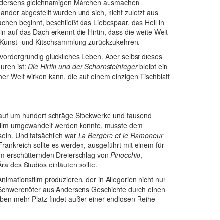
Andersens gleichnamigen Märchen ausmachen
nder abgestellt wurden und sich, nicht zuletzt aus
achen beginnt, beschließt das Liebespaar, das Heil in
auf das Dach erkennt die Hirtin, dass die weite Welt
der Kunst- und Kitschsammlung zurückzukehren.
vordergründig glückliches Leben. Aber selbst dieses
uren ist:
Die Hirtin und der Schornsteinfeger
bleibt ein
ner Welt wirken kann, die auf einem einzigen Tischblatt
ch auf um hundert schräge Stockwerke und tausend
elfilm umgewandelt werden konnte, musste dem
sein. Und tatsächlich war
La Bergère et le Ramoneur
Frankreich sollte es werden, ausgeführt mit einem für
orm erschütternden Dreierschlag von
Pinocchio
,
a des Studios einläuten sollte.
nimationsfilm produzieren, der in Allegorien nicht nur
 Schwerenöter aus Andersens Geschichte durch einen
eben mehr Platz findet außer einer endlosen Reihe