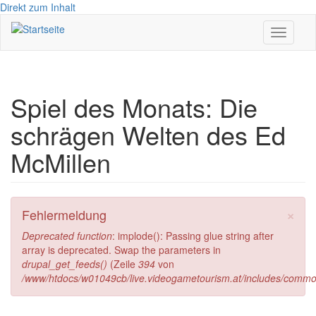
Direkt zum Inhalt
Toggle
navigati
Spiel des Monats: Die
schrägen Welten des Ed
McMillen
×
Fehlermeldung
Deprecated function
: implode(): Passing glue string after
array is deprecated. Swap the parameters in
drupal_get_feeds()
(Zeile
394
von
/www/htdocs/w01049cb/live.videogametourism.at/includes/commo