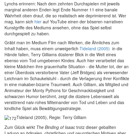
Lynchs erinnern: Nach dem zehnten Durchspielen mit jeweils
marginal anderen Enden legt Ende Nummer 11 eine banale
Wahrheit oben drauf, die so realistisch wie deprimierend ist. Wer
mag, kann sich
hier
auf YouTube einen der böseren narrativen
Kunstgriffe des Mediums ansehen, ohne das Spiel selbst
durchgespielt zu haben.
Gräbt man im Medium Film nach Werken, die Ähnliches zum
Inhalt haben, muss einem unweigerlich
Tideland (2005)
in die
Hände fallen, Terry Gilliams düsterer Blick in die Welt eines
ebenso vom Tod umgebenen Kindes: Auch hier verarbeitet das
kleine Mädchen ihre grauenhafte SItuation - die Mutter tot, der an
einer Überdosis verstorbene Vater (Jeff Bridges) als verwesender
Leichnam im Schaukelstuhl - durch die Verlagerung ihrer Konflikte
in eine makaber-bizarre Traumwelt. Auch Gilliam, als Mitglied und
Animateur der Monty Pythons für Geschmacklosigkeit und
schwarzen Humor berühmt, zeigt die düstere Lebenswelt als
verstörend naiv-rohes Miteinander von Tod und Leben und das
kindliche Spiel als Bewältigungsstrategie.
Tideland (2005), Regie: Terry Gilliam
Zum Glück wirkt
The Binding of Isaac
trotz dieser geballten
Ladung an ödipalen, christlichen und neurotischen Motiven aber