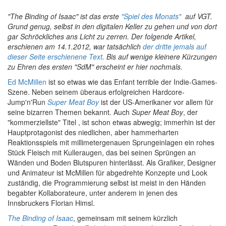
"The Binding of Isaac" ist das erste
"Spiel des Monats"
auf VGT.
Grund genug, selbst in den digitalen Keller zu gehen und von dort
gar Schröckliches ans Licht zu zerren. Der folgende Artikel,
erschienen am 14.1.2012, war tatsächlich
der dritte jemals auf
dieser Seite erschienene Text
. Bis auf wenige kleinere Kürzungen
zu Ehren des ersten "SdM" erscheint er hier nochmals.
Ed McMillen
ist so etwas wie das Enfant terrible der Indie-Games-
Szene. Neben seinem überaus erfolgreichen Hardcore-
Jump'n'Run
Super Meat Boy
ist der US-Amerikaner vor allem für
seine bizarren Themen bekannt. Auch
Super Meat Boy
, der
"kommerziellste" Titel , ist schon etwas abwegig; immerhin ist der
Hauptprotagonist des niedlichen, aber hammerharten
Reaktionsspiels mit millimetergenauen Sprungeinlagen ein rohes
Stück Fleisch mit Kulleraugen, das bei seinen Sprüngen an
Wänden und Boden Blutspuren hinterlässt. Als Grafiker, Designer
und Animateur ist McMillen für abgedrehte Konzepte und Look
zuständig, die Programmierung selbst ist meist in den Händen
begabter Kollaborateure, unter anderem in jenen des
Innsbruckers Florian Himsl.
The Binding of Isaac
, gemeinsam mit seinem kürzlich