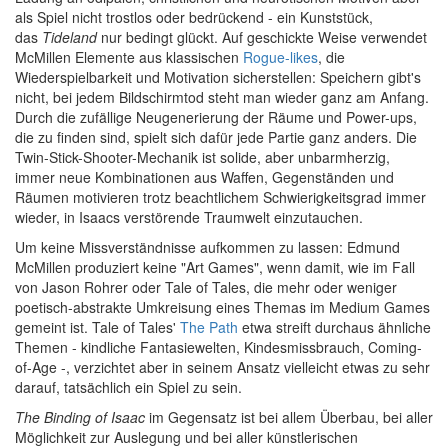
als Spiel nicht trostlos oder bedrückend - ein Kunststück,
das
Tideland
nur bedingt glückt. Auf geschickte Weise verwendet
McMillen Elemente aus klassischen
Rogue-likes
, die
Wiederspielbarkeit und Motivation sicherstellen: Speichern gibt's
nicht, bei jedem Bildschirmtod steht man wieder ganz am Anfang.
Durch die zufällige Neugenerierung der Räume und Power-ups,
die zu finden sind, spielt sich dafür jede Partie ganz anders. Die
Twin-Stick-Shooter-Mechanik ist solide, aber unbarmherzig,
immer neue Kombinationen aus Waffen, Gegenständen und
Räumen motivieren trotz beachtlichem Schwierigkeitsgrad immer
wieder, in Isaacs verstörende Traumwelt einzutauchen.
Um keine Missverständnisse aufkommen zu lassen: Edmund
McMillen produziert keine "Art Games", wenn damit, wie im Fall
von Jason Rohrer oder Tale of Tales, die mehr oder weniger
poetisch-abstrakte Umkreisung eines Themas im Medium Games
gemeint ist. Tale of Tales'
The Path
etwa streift durchaus ähnliche
Themen - kindliche Fantasiewelten, Kindesmissbrauch, Coming-
of-Age -, verzichtet aber in seinem Ansatz vielleicht etwas zu sehr
darauf, tatsächlich ein Spiel zu sein.
The Binding of Isaac
im Gegensatz ist bei allem Überbau, bei aller
Möglichkeit zur Auslegung und bei aller künstlerischen