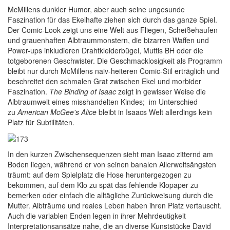
McMillens dunkler Humor, aber auch seine ungesunde
Faszination für das Ekelhafte ziehen sich durch das ganze Spiel.
Der Comic-Look zeigt uns eine Welt aus Fliegen, Scheißehaufen
und grauenhaften Albtraummonstern, die bizarren Waffen und
Power-ups inkludieren Drahtkleiderbügel, Muttis BH oder die
totgeborenen Geschwister. Die Geschmacklosigkeit als Programm
bleibt nur durch McMillens naiv-heiteren Comic-Stil erträglich und
beschreitet den schmalen Grat zwischen Ekel und morbider
Faszination.
The Binding of Isaac
zeigt in gewisser Weise die
Albtraumwelt eines misshandelten Kindes; im Unterschied
zu
American McGee's Alice
bleibt in Isaacs Welt allerdings kein
Platz für Subtilitäten.
In den kurzen Zwischensequenzen sieht man Isaac zitternd am
Boden liegen, während er von seinen banalen Allerweltsängsten
träumt: auf dem Spielplatz die Hose heruntergezogen zu
bekommen, auf dem Klo zu spät das fehlende Klopaper zu
bemerken oder einfach die alltägliche Zurückweisung durch die
Mutter. Albträume und reales Leben haben ihren Platz vertauscht.
Auch die variablen Enden legen in ihrer Mehrdeutigkeit
Interpretationsansätze nahe, die an diverse Kunststücke David