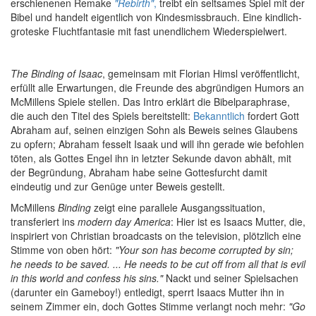
erschienenen Remake
"Rebirth"
,
treibt ein seltsames Spiel mit der
Bibel und handelt eigentlich von Kindesmissbrauch. Eine kindlich-
groteske Fluchtfantasie mit fast unendlichem Wiederspielwert.
The Binding of Isaac
, gemeinsam mit Florian Himsl veröffentlicht,
erfüllt alle Erwartungen, die Freunde des abgründigen Humors an
McMillens Spiele stellen. Das Intro erklärt die Bibelparaphrase,
die auch den Titel des Spiels bereitstellt:
Bekanntlich
fordert Gott
Abraham auf, seinen einzigen Sohn als Beweis seines Glaubens
zu opfern; Abraham fesselt Isaak und will ihn gerade wie befohlen
töten, als Gottes Engel ihn in letzter Sekunde davon abhält, mit
der Begründung, Abraham habe seine Gottesfurcht damit
eindeutig und zur Genüge unter Beweis gestellt.
McMillens
Binding
zeigt eine parallele Ausgangssituation,
transferiert ins
modern day America
: Hier ist es Isaacs Mutter, die,
inspiriert von Christian broadcasts on the television, plötzlich eine
Stimme von oben hört:
"Your son has become corrupted by sin;
he needs to be saved. ... He needs to be cut off from all that is evil
in this world and confess his sins."
Nackt und seiner Spielsachen
(darunter ein Gameboy!) entledigt, sperrt Isaacs Mutter ihn in
seinem Zimmer ein, doch Gottes Stimme verlangt noch mehr:
"Go