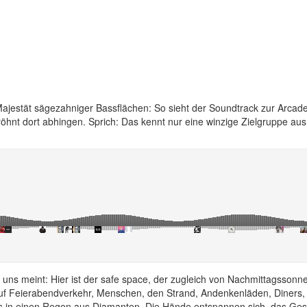
jestät sägezahniger Bassflächen: So sieht der Soundtrack zur Arcade 
öhnt dort abhingen. Sprich: Das kennt nur eine winzige Zielgruppe aus 
it uns meint: Hier ist der safe space, der zugleich von Nachmittagsso
uf Feierabendverkehr, Menschen, den Strand, Andenkenläden, Diners, u
s in einen Regen aus Diamanten. Die Hände entspannen sich, das Gesch