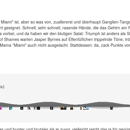
Miami* ist, aber so was von, zuallererst und überhaupt Ganglien-Tang
cht geeignet. Schnell, sehr schnell, rasende Hände, die das Gehirn 
vorbei, und da haben wir den blutigen Salat: Triumph ist anders als S
 Shames warten Jasper Byrnes auf Elfenfüßchen trippelnde Töne, tröst
ma *Miami* auch nicht ausgelacht. Stattdessen: da, zack Punkte vor d
ter und bunter und brutaler als je zuvor, vielleicht reicht das ja für ge