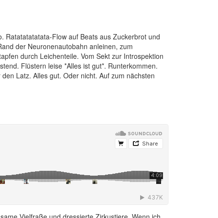
o. Ratatatatatata-Flow auf Beats aus Zuckerbrot und
am Rand der Neuronenautobahn anleinen, zum
tapfen durch Leichenteile. Vom Sekt zur Introspektion
end. Flüstern leise *Alles ist gut*. Runterkommen.
en Latz. Alles gut. Oder nicht. Auf zum nächsten
nügsame Vielfraße und dressierte Zirkustiere. Wenn ich