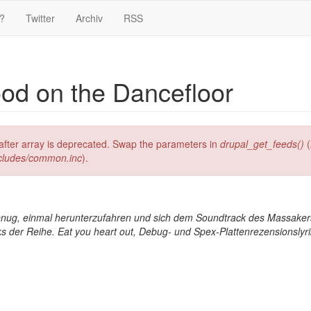
?
Twitter
Archiv
RSS
ood on the Dancefloor
g after array is deprecated. Swap the parameters in
drupal_get_feeds()
(
ncludes/common.inc
).
 genug, einmal herunterzufahren und sich dem Soundtrack des Massaker
s der Reihe. Eat you heart out, Debug- und Spex-Plattenrezensionslyri