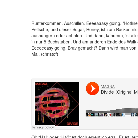
Runterkommen. Auschillen. Eeeeaaasy going. *Hotline 
Peitsche, und dieser Sugar, Honey, ist zum Backen ni
aushungern oder abholen. Und dann, kabumm, ist alles 
in nur 8 Buchstaben. Und am anderen Ende des Walk of
Eeeeeeasy going. Brav gemacht? Dann wird man von Ma
Mal. (christof)
Ob “Ha!” oder “Hä?” ist doch eigentlich egal. Es ist lau