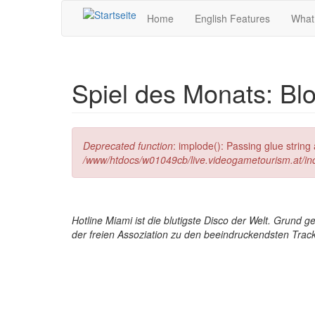
Direkt zum Inhalt
Home
English Features
What
Spiel des Monats: Bl
Fehlermeldung
Deprecated function
: implode(): Passing glue strin
/www/htdocs/w01049cb/live.videogametourism.at/i
Hotline Miami ist die blutigste Disco der Welt. Grund
der freien Assoziation zu den beeindruckendsten Track