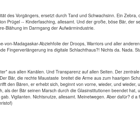
gilität des Vorgängers, ersetzt durch Tand und Schwachsinn. Ein Zebra,
tion Prügel -- Kinderfasching, allesamt. Und der große, böse Bär, der s
ure-Blähung im Darmgang der Aufwärmindustrie.
guine-von-Madagaskar-Abziehfolie der Droops, Warriors und aller ander
nde Fingerverlängerung ins digitale Schlachthaus?! Nichts da. Nada. S
ter* aus allen Kanälen. Und Transparenz auf allen Seiten. Der zentrale 
 Der Bär, die rechte Maustaste breitet die Arme aus zum haarigen Schat
fft den Bären, er erhebt sich, beginnt von vorne, wieder, und wieder, und
, als der Bär seinen Marsch durch die Glasinstitutionen beendet hat, u
ab. Vigilanten. Nichtsnutze, allesamt. Meinetwegen. Aber dafür? d a f 
ristof)