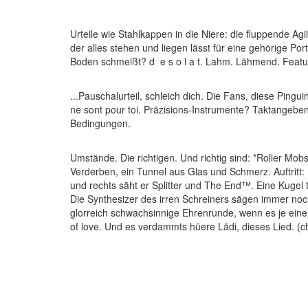
Urteile wie Stahlkappen in die Niere: die fluppende A
der alles stehen und liegen lässt für eine gehörige Por
Boden schmeißt? d e s o l a t. Lahm. Lähmend. Feat
...Pauschalurteil, schleich dich. Die Fans, diese Pin
ne sont pour toi. Präzisions-Instrumente? Taktangebe
Bedingungen.
Umstände. Die richtigen. Und richtig sind: *Roller Mobs
Verderben, ein Tunnel aus Glas und Schmerz. Auftritt:
und rechts säht er Splitter und The End™. Eine Kugel tri
Die Synthesizer des irren Schreiners sägen immer noch
glorreich schwachsinnige Ehrenrunde, wenn es je eine g
of love. Und es verdammts hüere Lädi, dieses Lied. (ch