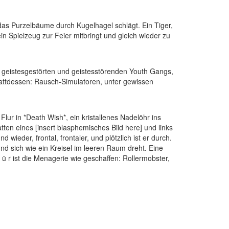
 das Purzelbäume durch Kugelhagel schlägt. Ein Tiger,
ein Spielzeug zur Feier mitbringt und gleich wieder zu
en geistesgestörten und geistesstörenden Youth Gangs,
tattdessen: Rausch-Simulatoren, unter gewissen
Flur in *Death Wish*, ein kristallenes Nadelöhr ins
ten eines [insert blasphemisches Bild here] und links
 wieder, frontal, frontaler, und plötzlich ist er durch.
nd sich wie ein Kreisel im leeren Raum dreht. Eine
ü r ist die Menagerie wie geschaffen: Rollermobster,