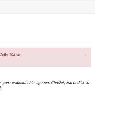
×
Zeile
394
von
s ganz entspannt hinzugeben. Christof, Joe und ich in
k.