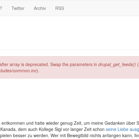
?
Twitter
Archiv
RSS
g after array is deprecated. Swap the parameters in
drupal_get_feeds()
(
ncludes/common.inc
).
thek entkommen und hatte wieder genug Zeit, um meine Gedanken über S
n Kanada, dem auch Kollege Sigl vor langer Zeit schon
seine Liebe aus
Spielen besser zu werden. Wer mit Bewegtbild nichts anfangen kann, fin