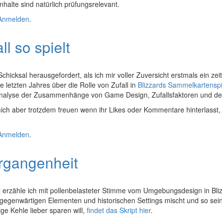
Inhalte sind natürlich prüfungsrelevant.
Anmelden
.
l so spielt
 Schicksal herausgefordert, als ich mir voller Zuversicht erstmals ei
 letzten Jahres über die Rolle von Zufall in
Blizzards Sammelkartenspi
ze Analyse der Zusammenhänge von Game Design, Zufallsfaktoren und de
ich aber trotzdem freuen wenn ihr Likes oder Kommentare hinterlasst, 
Anmelden
.
ergangenheit
esmal erzähle ich mit pollenbelasteter Stimme vom Umgebungsdesign i
it gegenwärtigen Elementen und historischen Settings mischt und so se
ge Kehle lieber sparen will,
findet das Skript hier
.