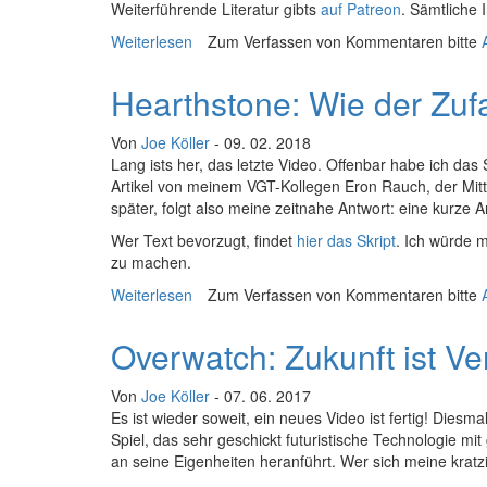
Weiterführende Literatur gibts
auf Patreon
. Sämtliche 
Weiterlesen
über Die stille Apokalypse
Zum Verfassen von Kommentaren bitte
Hearthstone: Wie der Zufal
Von
Joe Köller
- 09. 02. 2018
Lang ists her, das letzte Video. Offenbar habe ich das
Artikel von meinem VGT-Kollegen Eron Rauch, der Mitte
später, folgt also meine zeitnahe Antwort: eine kur
Wer Text bevorzugt, findet
hier das Skript
. Ich würde m
zu machen.
Weiterlesen
über Hearthstone: Wie der Zufall so spielt
Zum Verfassen von Kommentaren bitte
Overwatch: Zukunft ist V
Von
Joe Köller
- 07. 06. 2017
Es ist wieder soweit, ein neues Video ist fertig! Di
Spiel, das sehr geschickt futuristische Technologie m
an seine Eigenheiten heranführt. Wer sich meine kratzi