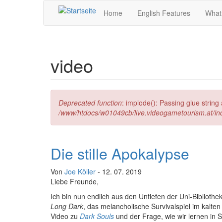
Direkt zum Inhalt
Home
English Features
What
video
Fehlermeldung
Deprecated function
: implode(): Passing glue strin
/www/htdocs/w01049cb/live.videogametourism.at/i
Die stille Apokalypse
Von
Joe Köller
- 12. 07. 2019
Liebe Freunde,
Ich bin nun endlich aus den Untiefen der Uni-Biblio
Long Dark
, das melancholische Survivalspiel im kalte
Video zu
Dark Souls
und der Frage, wie wir lernen in 