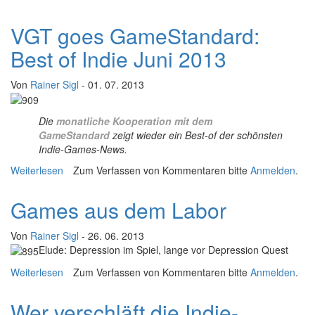
VGT goes GameStandard:
Best of Indie Juni 2013
Von
Rainer Sigl
- 01. 07. 2013
Die
monatliche Kooperation mit dem
GameStandard
zeigt wieder ein Best-of der schönsten
Indie-Games-News.
Weiterlesen
über VGT goes GameStandard: Best of Indie Juni 2013
Zum Verfassen von Kommentaren bitte
Anmelden
.
Games aus dem Labor
Von
Rainer Sigl
- 26. 06. 2013
Elude: Depression im Spiel, lange vor Depression Quest
Weiterlesen
über Games aus dem Labor
Zum Verfassen von Kommentaren bitte
Anmelden
.
Wer verschläft die Indie-