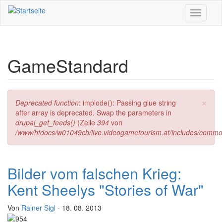
Direkt zum Inhalt
Toggle
navigati
GameStandard
×
Fehlermeldung
Deprecated function
: implode(): Passing glue string
after array is deprecated. Swap the parameters in
drupal_get_feeds()
(Zeile
394
von
/www/htdocs/w01049cb/live.videogametourism.at/includes/commo
Bilder vom falschen Krieg:
Kent Sheelys "Stories of War"
Von
Rainer Sigl
- 18. 08. 2013