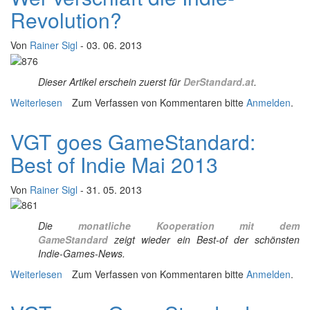
Revolution?
Von
Rainer Sigl
- 03. 06. 2013
Dieser Artikel erschein zuerst für
DerStandard.at
.
Weiterlesen
über Wer verschläft die Indie-Revolution?
Zum Verfassen von Kommentaren bitte
Anmelden
.
VGT goes GameStandard:
Best of Indie Mai 2013
Von
Rainer Sigl
- 31. 05. 2013
Die
monatliche Kooperation mit dem
GameStandard
zeigt wieder ein Best-of der schönsten
Indie-Games-News.
Weiterlesen
über VGT goes GameStandard: Best of Indie Mai 2013
Zum Verfassen von Kommentaren bitte
Anmelden
.