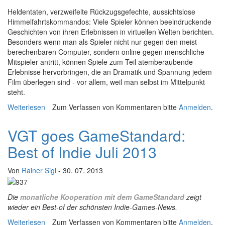
H
eldentaten, verzweifelte Rückzugsgefechte, aussichtslose
Himmelfahrtskommandos: Viele Spieler können beeindruckende
Geschichten von ihren Erlebnissen in virtuellen Welten berichten.
Besonders wenn man als Spieler nicht nur gegen den meist
berechenbaren Computer, sondern online gegen menschliche
Mitspieler antritt, können Spiele zum Teil atemberaubende
Erlebnisse hervorbringen, die an Dramatik und Spannung jedem
Film überlegen sind - vor allem, weil man selbst im Mittelpunkt
steht.
Weiterlesen
über Bilder vom falschen Krieg: Kent Sheelys "Stories of
Zum Verfassen von Kommentaren bitte
Anmelden
.
War"
VGT goes GameStandard:
Best of Indie Juli 2013
Von
Rainer Sigl
- 30. 07. 2013
Die
monatliche Kooperation mit dem GameStandard
zeigt
wieder ein Best-of der schönsten Indie-Games-News.
Weiterlesen
über VGT goes GameStandard: Best of Indie Juli 2013
Zum Verfassen von Kommentaren bitte
Anmelden
.