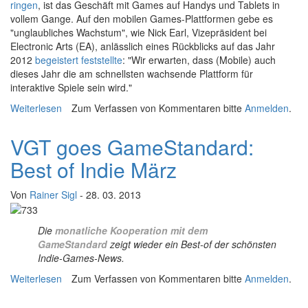
ringen
, ist das Geschäft mit Games auf Handys und Tablets in
vollem Gange. Auf den mobilen Games-Plattformen gebe es
"unglaubliches Wachstum", wie Nick Earl, Vizepräsident bei
Electronic Arts (EA), anlässlich eines Rückblicks auf das Jahr
2012
begeistert feststellte
: "Wir erwarten, dass (Mobile) auch
dieses Jahr die am schnellsten wachsende Plattform für
interaktive Spiele sein wird."
Weiterlesen
über Glanz und Elend des Mobile Gamings
Zum Verfassen von Kommentaren bitte
Anmelden
.
VGT goes GameStandard:
Best of Indie März
Von
Rainer Sigl
- 28. 03. 2013
Die
monatliche Kooperation mit dem
GameStandard
zeigt wieder ein Best-of der schönsten
Indie-Games-News.
Weiterlesen
über VGT goes GameStandard: Best of Indie März
Zum Verfassen von Kommentaren bitte
Anmelden
.