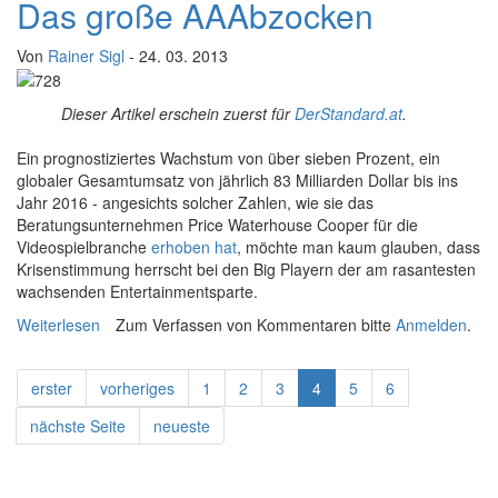
Das große AAAbzocken
Von
Rainer Sigl
- 24. 03. 2013
Dieser Artikel erschein zuerst für
DerStandard.at
.
E
in prognostiziertes Wachstum von über sieben Prozent, ein
globaler Gesamtumsatz von jährlich 83 Milliarden Dollar bis ins
Jahr 2016 - angesichts solcher Zahlen, wie sie das
Beratungsunternehmen Price Waterhouse Cooper für die
Videospielbranche
erhoben hat
, möchte man kaum glauben, dass
Krisenstimmung herrscht bei den Big Playern der am rasantesten
wachsenden Entertainmentsparte.
Weiterlesen
über Das große AAAbzocken
Zum Verfassen von Kommentaren bitte
Anmelden
.
erster
vorheriges
1
2
3
4
5
6
nächste Seite
neueste