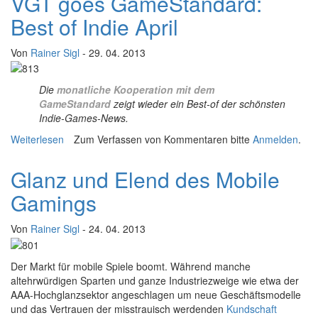
VGT goes GameStandard:
Best of Indie April
Von
Rainer Sigl
- 29. 04. 2013
Die
monatliche Kooperation mit dem
GameStandard
zeigt wieder ein Best-of der schönsten
Indie-Games-News.
Weiterlesen
über VGT goes GameStandard: Best of Indie April
Zum Verfassen von Kommentaren bitte
Anmelden
.
Glanz und Elend des Mobile
Gamings
Von
Rainer Sigl
- 24. 04. 2013
D
er Markt für mobile Spiele boomt. Während manche
altehrwürdigen Sparten und ganze Industriezweige wie etwa der
AAA-Hochglanzsektor angeschlagen um neue Geschäftsmodelle
und das Vertrauen der misstrauisch werdenden
Kundschaft